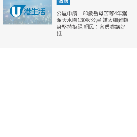
熱話
公屋申請｜60歲岳母苦等4年獲
派天水圍130呎公屋 嫌太細難轉
身堅持拒絕 網民︰套房嚟講好
抵