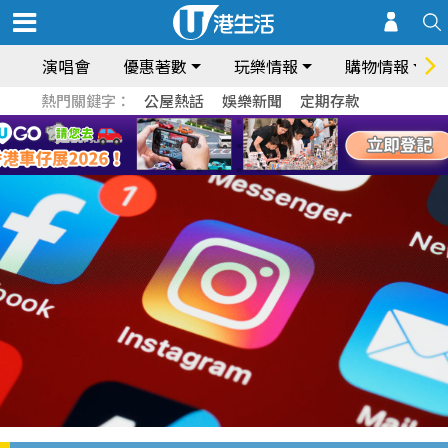
演唱會
優惠著數
玩樂情報
購物情報
熱門關鍵字：
公屋熱話
娛樂新聞
定期存款