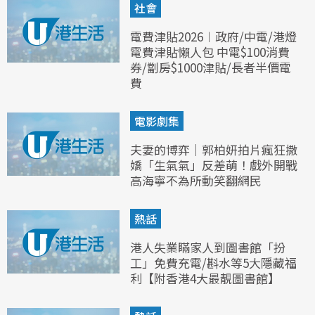
社會
電費津貼2026︱政府/中電/港燈
電費津貼懶人包 中電$100消費
券/劏房$1000津貼/長者半價電
費
電影劇集
夫妻的博弈｜郭柏妍拍片瘋狂撒
嬌「生氣氣」反差萌！戲外開戰
高海寧不為所動笑翻網民
熱話
港人失業瞞家人到圖書館「扮
工」免費充電/斟水等5大隱藏福
利【附香港4大最靚圖書館】