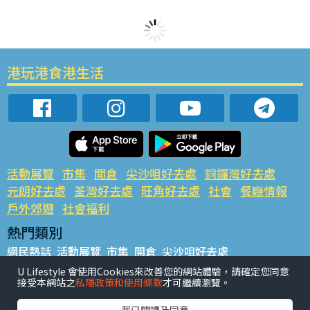
港玩港食港生活
活動展覽
市集
開倉
尖沙咀好去處
銅鑼灣好去處
元朗好去處
荃灣好去處
旺角好去處
社會
餐廳情報
戶外郊遊
社會福利
熱門類別
網民熱話
活動展覽
市集
開倉
尖沙咀好去處
銅鑼灣好去處
元朗好去處
荃灣好去處
旺角好去處
社會
U Lifestyle 會使用Cookies來改善您的網站體驗，請確定您同意
接受本網站之
私隱政策和使用條款
才可繼續瀏覽。
餐廳情報
戶外郊遊
熱門標籤