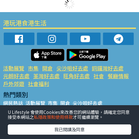
港玩港食港生活
活動展覽
市集
開倉
尖沙咀好去處
銅鑼灣好去處
元朗好去處
荃灣好去處
旺角好去處
社會
餐廳情報
戶外郊遊
社會福利
熱門類別
網民熱話
活動展覽
市集
開倉
尖沙咀好去處
銅鑼灣好去處
元朗好去處
荃灣好去處
旺角好去處
社會
U Lifestyle 會使用Cookies來改善您的網站體驗，請確定您同意
接受本網站之
私隱政策和使用條款
才可繼續瀏覽。
餐廳情報
戶外郊遊
熱門標籤
我已閱讀及同意
#UGO搵好去處
#人氣活動推介
#美食社群熱話