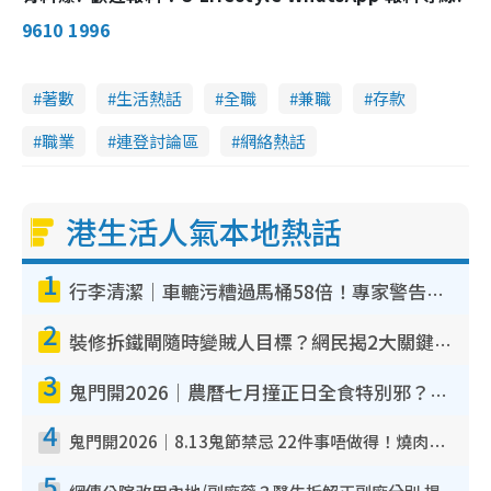
9610 1996
著數
生活熱話
全職
兼職
存款
職業
連登討論區
網絡熱話
港生活人氣本地熱話
1
行李清潔｜車轆污糟過馬桶58倍！專家警告忌用酒精抹 教1招免污手除菌
2
裝修拆鐵閘隨時變賊人目標？網民揭2大關鍵用途：裝新式等於白裝？附新舊鐵閘分別
3
鬼門開2026｜農曆七月撞正日全食特別邪？專家警告切忌做一事！揭4大禁忌+2招保平安
4
鬼門開2026｜8.13鬼節禁忌 22件事唔做得！燒肉、刺身要少食？半夜勿吹口哨/打呢個電話
5