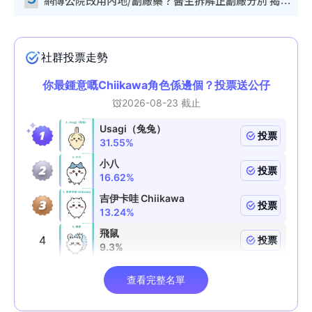
網傳公院改用內地/副廠藥？醫生拆解正副廠分別 揭4類人換藥隨時出事