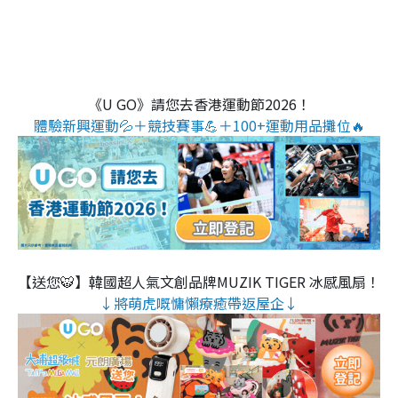
《U GO》請您去香港運動節2026！
體驗新興運動💦＋競技賽事💪＋100+運動用品攤位🔥
【送您🐯】韓國超人氣文創品牌MUZIK TIGER 冰感風扇！
↓將萌虎嘅慵懶療癒帶返屋企↓