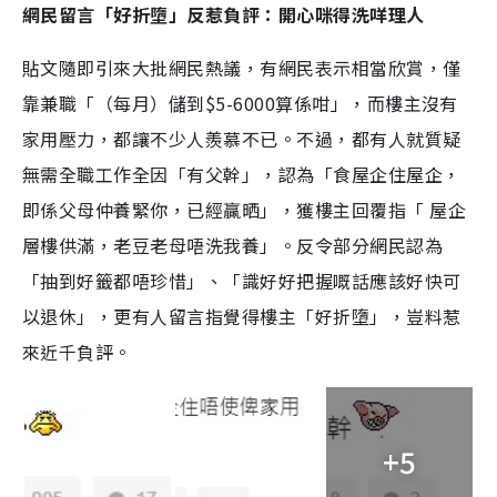
網民留言「好折墮」反惹負評：開心咪得洗咩理人
貼文隨即引來大批網民熱議，有網民表示相當欣賞，僅
靠兼職「（每月）儲到$5-6000算係咁」，而樓主沒有
家用壓力，都讓不少人羨慕不已。不過，都有人就質疑
無需全職工作全因「有父幹」，認為「食屋企住屋企，
即係父母仲養緊你，已經贏晒」，獲樓主回覆指「 屋企
層樓供滿，老豆老母唔洗我養」。反令部分網民認為
「抽到好籤都唔珍惜」、「識好好把握嘅話應該好快可
以退休」，更有人留言指覺得樓主「好折墮」，豈料惹
來近千負評。
+5