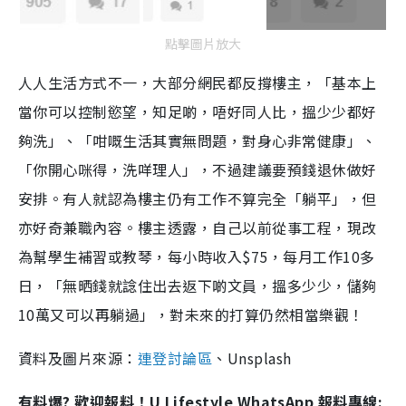
點擊圖片放大
人人生活方式不一，大部分網民都反撐樓主，「基本上
當你可以控制慾望，知足啲，唔好同人比，搵少少都好
夠洗」、「咁嘅生活其實無問題，對身心非常健康」、
「你開心咪得，洗咩理人」，不過建議要預錢退休做好
安排。有人就認為樓主仍有工作不算完全「躺平」，但
亦好奇兼職內容。樓主透露，自己以前從事工程，現改
為幫學生補習或教琴，每小時收入$75，每月工作10多
日，「無晒錢就諗住出去返下啲文員，搵多少少，儲夠
10萬又可以再躺過」，對未來的打算仍然相當樂觀！
資料及圖片來源：
連登討論區
、Unsplash
有料爆? 歡迎報料！U Lifestyle WhatsApp 報料專線: