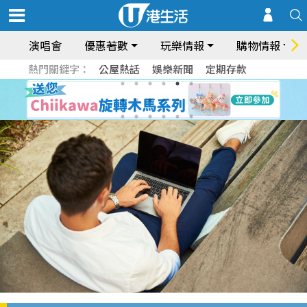
演唱會
優惠著數
玩樂情報
購物情報
熱門關鍵字：
公屋熱話
娛樂新聞
定期存款