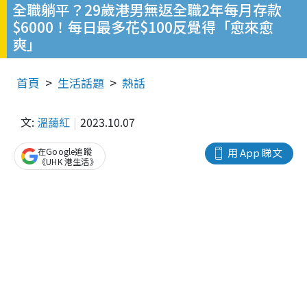
全職躺平？29歲港男無返全職2年每月存款
$6000！每日最多花$100反覺得「愈來愈
爽」
首頁
生活話題
熱話
文:
溫藹紅
2023.10.07
在Google追蹤
用 App 睇文
《UHK 港生活》