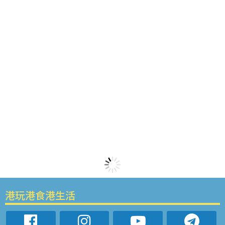
港玩港食港生活