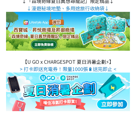
↓「森境奇緣夏日異想尋龍記」限定精品↓
↓漫遊秘境地墊、多用途旅行收納袋↓
【U GO x CHARGESPOT 夏日消暑企劃⚡】
> 打卡即送充電券！限量1000張🔋送完即止 <