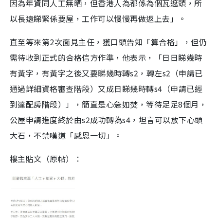
因為年資同人工無晒，但香港人為都係為個瓦遮頭，所
以長遠睇緊係要屋，工作可以慢慢再做返上去」。
直至等來第2次面見主任，獲口頭告知「算合格」，但仍
需待收到正式的合格信方作準，他表示，「日日睇幾時
有黃字，有黃字之後又要睇幾時轉s2，轉左s2（申請已
通過詳細資格審查階段）又成日睇幾時轉s4（申請已經
到達配房階段）」，簡直是心急如焚，等待足足8個月，
公屋申請進度終於由s2成功轉為s4，坦言可以放下心頭
大石，不禁嘆道「感恩一切」。
樓主貼文（原帖）：