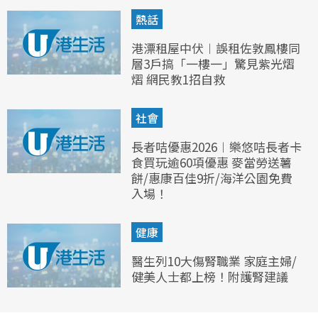
熱話
港漂租屋中伏︱誤租佐敦鳳樓同
層3戶搞「一樓一」驚見紫光熠
熠 網民教1招自救
社會
長者咭優惠2026︱樂悠咭長者卡
食買玩逾60項優惠 麥當勞送薯
餅/惠康百佳9折/海洋公園免費
入場！
健康
醫生列10大傷腎職業 家庭主婦/
健美人士都上榜！附護腎建議