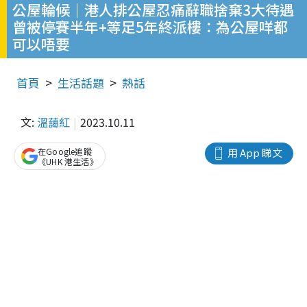
公屋輪候｜港人排公屋忍痛辭職捨棄3大待遇
曾被停賽半年+等足5年終派樓：為公屋咩都
可以唔要
首頁
生活話題
熱話
文:
溫藹紅
2023.10.11
在Google追蹤
用 App 睇文
《UHK 港生活》