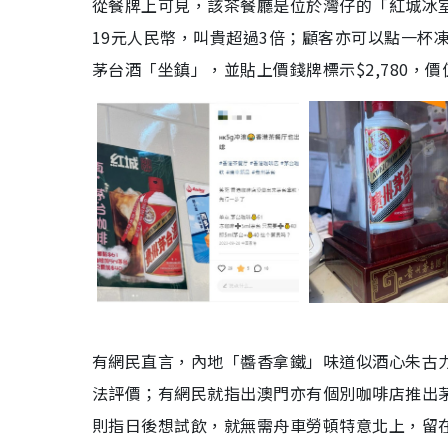
從餐牌上可見，該茶餐廳是位於灣仔的「紅城冰室
19元人民幣，叫貴超過3倍；顧客亦可以點一杯凍
茅台酒「坐鎮」，並貼上價錢牌標示$2,780，
有網民直言，內地「醬香拿鐵」味道似酒心朱古
法評價；有網民就指出澳門亦有個別咖啡店推出茅
則指日後想試飲，就無需舟車勞頓特意北上，留