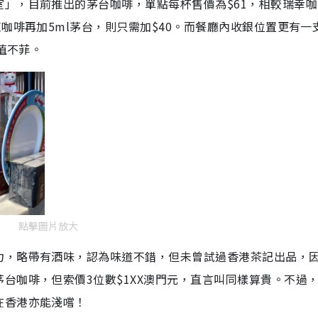
」，目前推出的茅台咖啡，單點每杯售價為$61，相較瑞幸咖
咖啡再加5ml茅台，則只需加$40。而餐廳內收銀位置更有一
價值不菲。
點擊圖片放大
力，略帶有酒味，認為味道不錯，但未曾試過香港茶記出品，
台咖啡，但索價3位數$1XX澳門元，直言叫同樣算貴。不過
在香港亦能淺嚐！