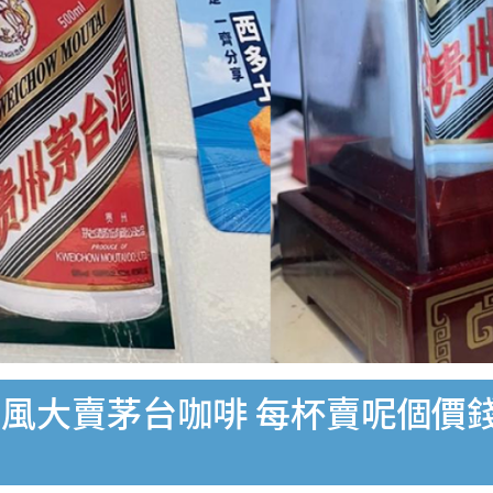
風大賣茅台咖啡 每杯賣呢個價