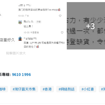
+3
點擊圖片放大
報料專線:
9610 1996
咖啡
灣仔露天市集
香港
網絡熱話
小紅書