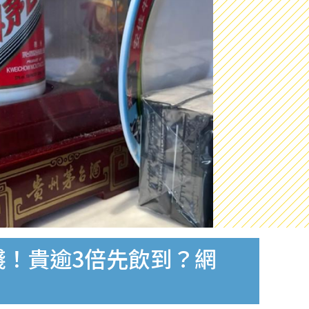
錢！貴逾3倍先飲到？網