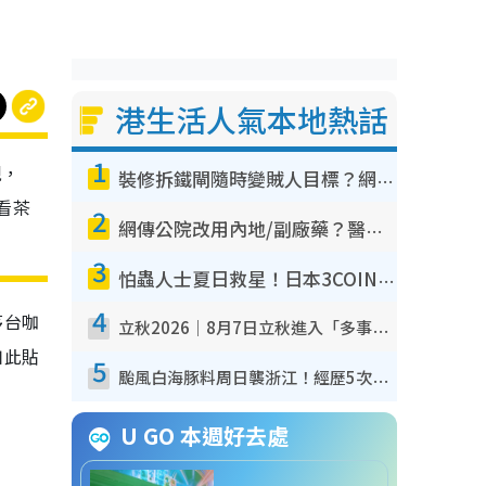
港生活人氣本地熱話
1
現，
裝修拆鐵閘隨時變賊人目標？網民揭2大關鍵用途：裝新式等於白裝？附新舊鐵閘分別
看茶
2
網傳公院改用內地/副廠藥？醫生拆解正副廠分別 揭4類人換藥隨時出事
3
怕蟲人士夏日救星！日本3COINS爆紅驅蟲神器$45起 1招「全程免觸碰」輕鬆搞定小強
4
茅台咖
立秋2026｜8月7日立秋進入「多事之秋」 3件事唔做得！專家教6招開運 清枱頭／銀包納氣接好運
如此貼
5
颱風白海豚料周日襲浙江！經歷5次「眼牆置換」極罕見 成登陸內地最長途颱風
U GO 本週好去處