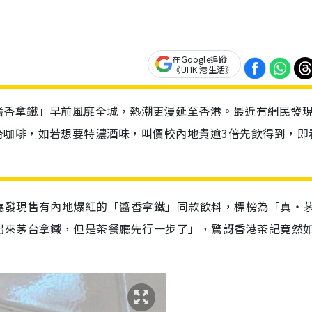
在Google追蹤
《UHK 港生活》
醬香拿鐵」早前風靡全城，熱潮更漫延至香港。最近有網民發
台咖啡，如若想要特濃酒味，叫價較內地貴逾3倍先飲得到，即
廳發現售有內地爆紅的「醬香拿鐵」同款飲料，標榜為「真‧
出來茅台拿鐵，但是茶餐廳先行一步了」，驚訝香港茶記竟然