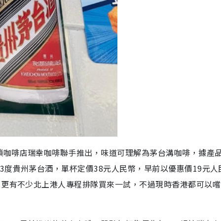
鎖咖啡店瑞幸咖啡聯手推出，味道可理解為茅台溝咖啡，據產
3度貴州茅台酒，單杯定價38元人民幣，早前以優惠價19元人
，更有不少北上港人專程排隊買來一試，不過現時香港都可以嚐