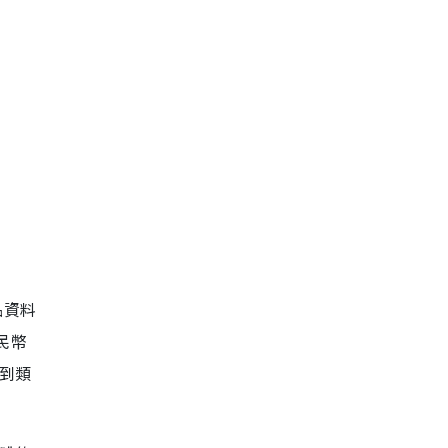
品資料
民幣
到類