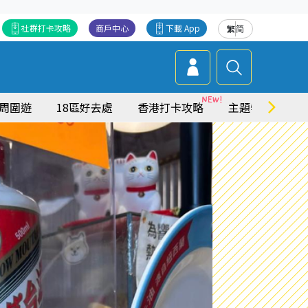
社群打卡攻略
商戶中心
下載 App
繁
简
周圍遊
18區好去處
香港打卡攻略
主題特集