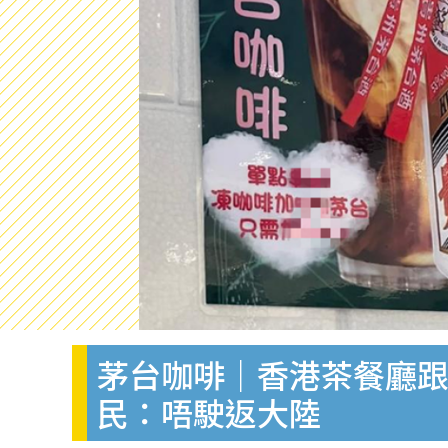
茅台咖啡｜香港茶餐廳跟
民：唔駛返大陸