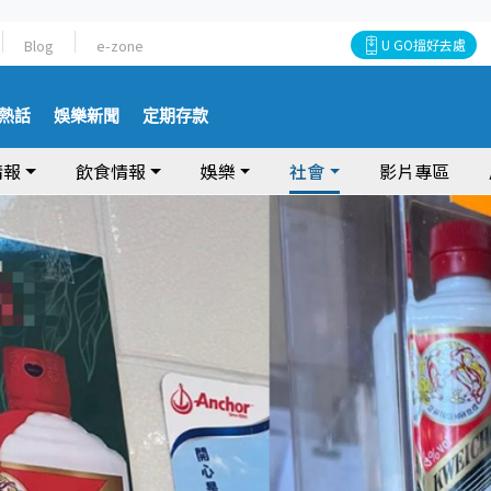
Blog
e-zone
U GO搵好去處
熱話
娛樂新聞
定期存款
情報
飲食情報
娛樂
社會
影片專區