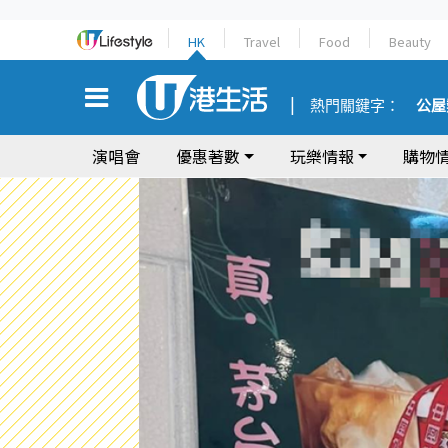
HK
Travel
Food
Beauty
熱門關鍵字：
公屋
演唱會
優惠著數
玩樂情報
購物