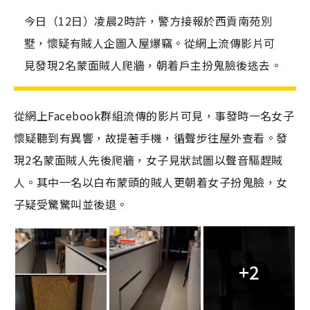
今日（12日）凌晨2時許，警方接報於西貢南苑別
墅，懷疑有賊人企圖入屋爆竊。從網上流傳影片可
見發現2名蒙面賊人爬牆，朝着戶主扮鬼臉後逃去。
從網上Facebook群組流傳的影片可見，事發時一名女子
懷疑聽到有異響，故提著手機，循聲步往屋外查看。發
現2名蒙面賊人先後爬牆，女子見狀試圖以聲音驅趕賊
人。其中一名以白布蒙頭的賊人更朝着女子扮鬼臉，女
子疑受驚驚叫並後退。
+2