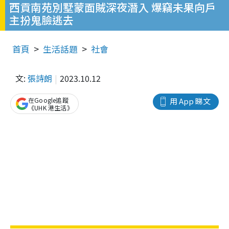
西貢南苑別墅蒙面賊深夜潛入 爆竊未果向戶
主扮鬼臉逃去
首頁
生活話題
社會
文:
張詩朗
2023.10.12
在Google追蹤
用 App 睇文
《UHK 港生活》