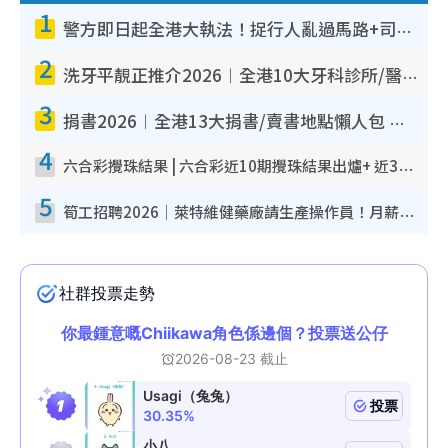
1
警方即日起全港大執法！捉行人亂過馬路+司機不專注駕駛！亂過馬路罰$2000
2
洗牙平靚正推介2026︱全港10大牙科診所/醫院懶人包 夜診至8點/鎮靜潔牙/醫療券適用
3
捐書2026︱全港13大捐書/賣書地點懶人包 二手課本最高$150＋舊書換免費咖啡/戲票
4
六合彩攪珠結果 | 六合彩近10期攪珠結果出爐+ 近30期最旺熱門中獎號碼
5
筍工招聘2026｜萊特維健藥廠請生產操作員！月薪高達$1.7萬 冷氣廠房/五天工作/保證雙糧