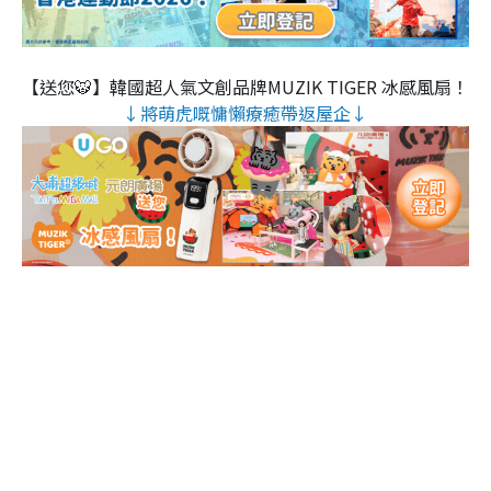
【送您🐯】韓國超人氣文創品牌MUZIK TIGER 冰感風扇！
↓將萌虎嘅慵懶療癒帶返屋企↓