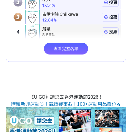
《U GO》請您去香港運動節2026！
體驗新興運動💦＋競技賽事💪＋100+運動用品攤位🔥