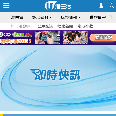
演唱會
優惠著數
玩樂情報
購物情報
熱門關鍵字：
公屋熱話
娛樂新聞
定期存款