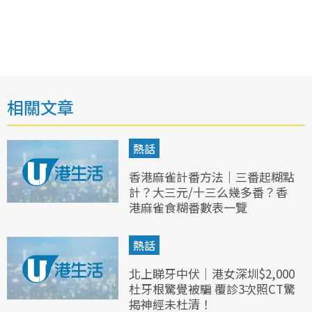
相關文章
熱話
香港麻雀計番方法｜三番起糊點
計？大三元/十三么幾多番？香
港麻雀食糊番數表一覽
熱話
北上睇牙中伏｜港女深圳$2,000
杜牙根驚覺被騙 覆診3次照CT驚
揭神經未杜清！