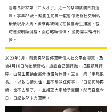
香港食評家兼「四大才子」之一的蔡瀾蔡瀾日前逝
世，享年83歲。蔡瀾生前曾一度暫停更新社交網站
後續現身大馬，後來再被網民在餐廳野生捕獲，當
時體型明顯消瘦，面色略顯憔悴， 並仍需以輪椅代
步。
2023年3月，蔡瀾突然暫停更新個人社交平台專頁，及
後4月18日時他續發帖，透露自己因摔跤，把股頸骨摔
碎，由醫生更換金屬骨後留院休養，直言一病「手尾很
長」，以致心情欠佳，且不想做任何事，「日記何時再
續，也不去想了」，並期望大家給予空間。然而直至今
日，日記依然未有更新。