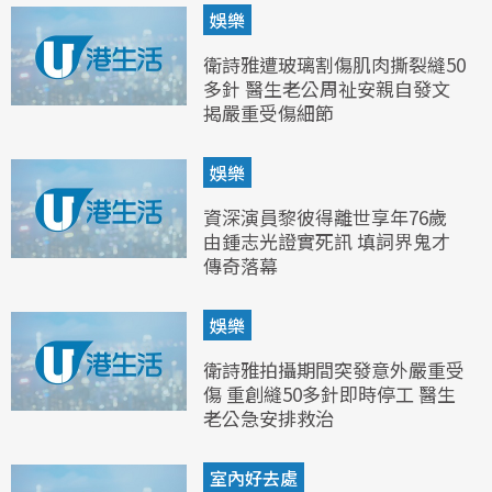
娛樂
衛詩雅遭玻璃割傷肌肉撕裂縫50
多針 醫生老公周祉安親自發文
揭嚴重受傷細節
娛樂
資深演員黎彼得離世享年76歲
由鍾志光證實死訊 填詞界鬼才
傳奇落幕
娛樂
衛詩雅拍攝期間突發意外嚴重受
傷 重創縫50多針即時停工 醫生
老公急安排救治
室內好去處