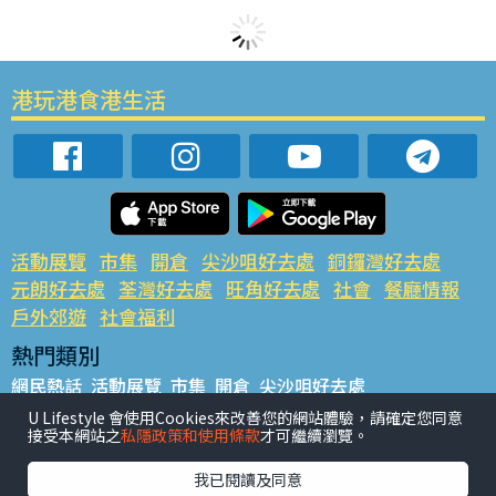
港玩港食港生活
活動展覽
市集
開倉
尖沙咀好去處
銅鑼灣好去處
元朗好去處
荃灣好去處
旺角好去處
社會
餐廳情報
戶外郊遊
社會福利
熱門類別
網民熱話
活動展覽
市集
開倉
尖沙咀好去處
銅鑼灣好去處
元朗好去處
荃灣好去處
旺角好去處
社會
U Lifestyle 會使用Cookies來改善您的網站體驗，請確定您同意
接受本網站之
私隱政策和使用條款
才可繼續瀏覽。
餐廳情報
戶外郊遊
熱門標籤
我已閱讀及同意