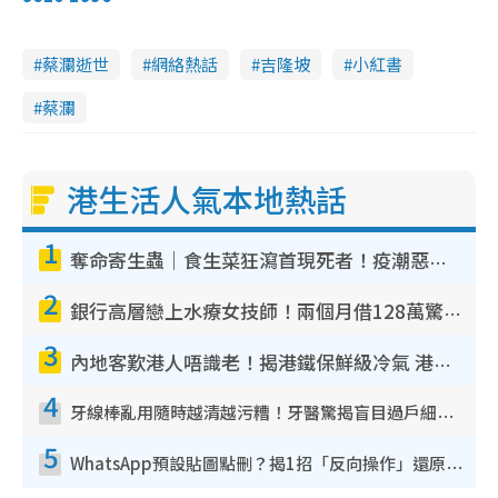
蔡瀾逝世
網絡熱話
吉隆坡
小紅書
蔡瀾
港生活人氣本地熱話
1
奪命寄生蟲｜食生菜狂瀉首現死者！疫潮惡化錄1.8萬宗病例 揭洗菜3大謬誤
2
銀行高層戀上水療女技師！兩個月借128萬驚覺「沉船」沉落火海 揭背後疑似邪教操控賣淫
3
內地客歎港人唔識老！揭港鐵保鮮級冷氣 港人求放過：咪投訴
4
牙線棒亂用隨時越清越污糟！牙醫驚揭盲目過戶細菌恐致蛀牙：呢種先係日常真保養
5
WhatsApp預設貼圖點刪？揭1招「反向操作」還原簡潔介面 附3步實測教學