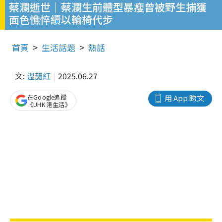
蔡瀾逝世｜蔡瀾生前體型暴瘦曾被野生捕獲
面色憔悴續以輪椅代步
首頁
生活話題
熱話
文:
溫藹紅
2025.06.27
在Google追蹤
用 App 睇文
《UHK 港生活》