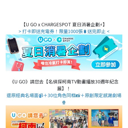
【U GO x CHARGESPOT 夏日消暑企劃⚡】
> 打卡即送充電券！限量1000張🔋送完即止 <
《U GO》請您去【名偵探柯南TV動畫播放30週年紀念
展】！
還原經典名場面📹＋30位角色同框📸＋原創限定感謝劇場
🍿