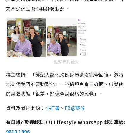
來不少網民擔心其身體狀況。
點擊圖片放大
樓主續指：「經紀人說他跌倒身體還沒完全回復，還特
地交代我們不要動到他」，不過坦言當日碰面，感覺他
的身體狀態「很差，好像全身很痛的感覺」。
資料及圖片來源：
小紅書
、
FB@蔡瀾
有料爆? 歡迎報料！U Lifestyle WhatsApp 報料專線:
9610 1996