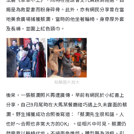
揭是為救愛妻而粉身碎骨。此外，亦有網民分享曾在當
地美食廣場捕獲蔡瀾，當時的他坐著輪椅，身穿厚外套
及長褲，並圍上紅色頸巾。
點擊圖片放大
後來，一張蔡瀾照片再遭廣傳，早前有網民於小紅書上
分享，自己9月尾時在大馬某餐廳碰巧遇上久未露面的蔡
瀾，野生捕獲成功合照後寫道：「蔡瀾先生很和藹，人
也好～合照也非常大方的OK」。從相片中可見，蔡瀾仍
然需要以輪椅代步，不過面色憔悴，體型略為消瘦，引