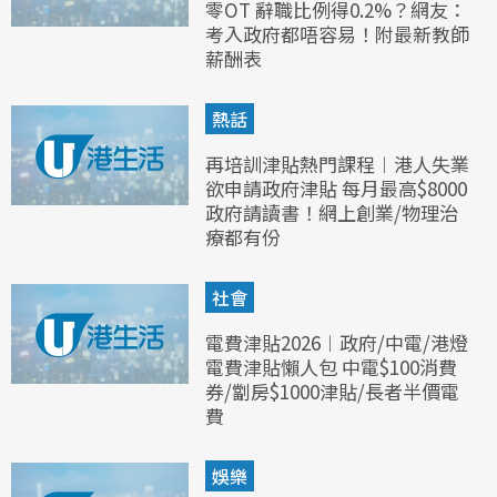
零OT 辭職比例得0.2%？網友：
考入政府都唔容易！附最新教師
薪酬表
熱話
再培訓津貼熱門課程︱港人失業
欲申請政府津貼 每月最高$8000
政府請讀書！網上創業/物理治
療都有份
社會
電費津貼2026︱政府/中電/港燈
電費津貼懶人包 中電$100消費
券/劏房$1000津貼/長者半價電
費
娛樂