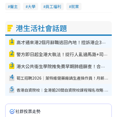
僱主
大學
員工福利
就業
港生活社會話題
1
高才通來港2個月辭職逃回內地！控訴港企3宗罪 歎微管理極窒息
2
警方即日起全港大執法！捉行人亂過馬路+司機不專注駕駛！亂過馬路罰$2000
3
港大公共衞生學院推免費早期肺癌篩查！合資格人士將獲全額資助定期血液化驗／電腦斷層掃描／風險評估
4
筍工招聘2026｜萊特維健藥廠請生產操作員！月薪高達$1.7萬 冷氣廠房/五天工作/保證雙糧
5
香港自資院校︱全港逾20間自資院校課程報名攻略 留位費可退/申請日期/報名連結