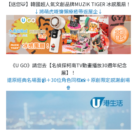
【送您🐯】韓國超人氣文創品牌MUZIK TIGER 冰感風扇！
↓將萌虎嘅慵懶療癒帶返屋企↓
《U GO》請您去【名偵探柯南TV動畫播放30週年紀念
展】！
還原經典名場面📹＋30位角色同框📸＋原創限定感謝劇場
🍿