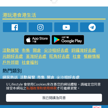
港玩港食港生活
活動展覽
市集
開倉
尖沙咀好去處
銅鑼灣好去處
元朗好去處
荃灣好去處
旺角好去處
社會
餐廳情報
戶外郊遊
社會福利
熱門類別
網民熱話
活動展覽
市集
開倉
尖沙咀好去處
銅鑼灣好去處
元朗好去處
荃灣好去處
旺角好去處
社會
U Lifestyle 會使用Cookies來改善您的網站體驗，請確定您同意
接受本網站之
私隱政策和使用條款
才可繼續瀏覽。
餐廳情報
戶外郊遊
熱門標籤
我已閱讀及同意
#UGO搵好去處
#人氣活動推介
#美食社群熱話