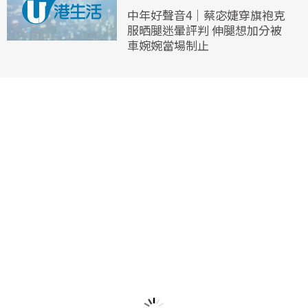
中年好聲音4｜蔡宓婕穿旗袍克
服晒腿迷暈評判 伸腿想加分被
車婉婉當場制止