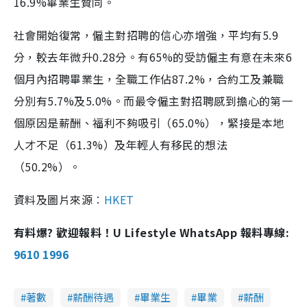
16.9%畢業生贊同。
社會開始復常，僱主對招聘的信心亦增強，平均有5.9
分，較去年微升0.28分。有65%的受訪僱主有意在未來6
個月內招聘畢業生，全職工作佔87.2%，合約工及兼職
分別有5.7%及5.0%。而最令僱主對招聘感到擔心的第一
個原因是薪酬、福利不夠吸引（65.0%），緊接是本地
人才不足（61.3%）及年輕人有移民的想法
（50.2%）。
資料及圖片來源︰
HKET
有料爆? 歡迎報料！U Lifestyle WhatsApp 報料專線:
9610 1996
著數
薪酬待遇
畢業生
畢業
薪酬