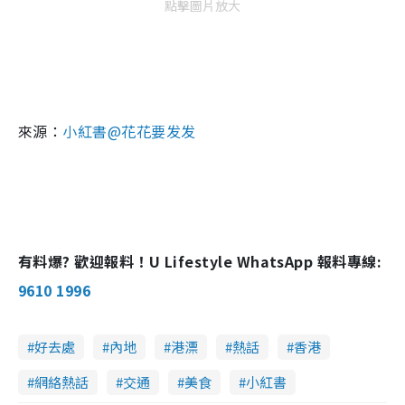
點擊圖片放大
來源：
小紅書@花花要发发
有料爆? 歡迎報料！U Lifestyle WhatsApp 報料專線:
9610 1996
好去處
內地
港漂
熱話
香港
網絡熱話
交通
美食
小紅書