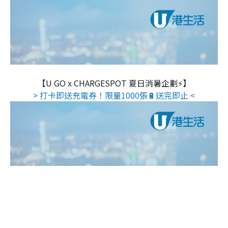
【U GO x CHARGESPOT 夏日消暑企劃⚡】
> 打卡即送充電券！限量1000張🔋送完即止 <