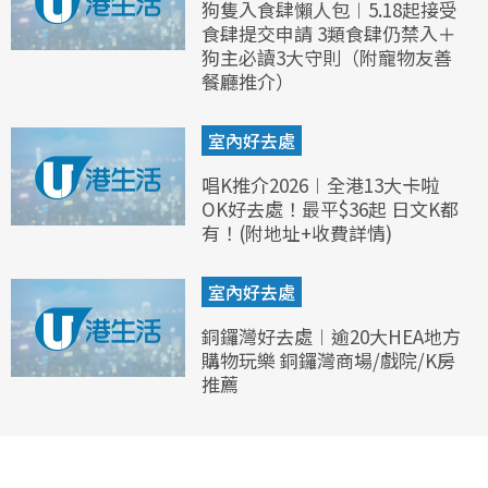
狗隻入食肆懶人包︱5.18起接受
食肆提交申請 3類食肆仍禁入＋
狗主必讀3大守則（附寵物友善
餐廳推介）
室內好去處
唱K推介2026︱全港13大卡啦
OK好去處！最平$36起 日文K都
有！(附地址+收費詳情)
室內好去處
銅鑼灣好去處︱逾20大HEA地方
購物玩樂 銅鑼灣商場/戲院/K房
推薦