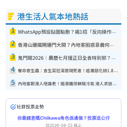
港生活人氣本地熱話
1
WhatsApp預設貼圖點刪？揭1招「反向操作」還原簡潔介面 附3步實測教學
2
香港山邊鐵閘邊門大開？內地客困惑意義何在！網民神回覆：呢種叫法理性防禦
3
鬼門開2026｜農曆七月撞正日全食特別邪？專家警告切忌做一事！揭4大禁忌+2招保平安
4
奪命寄生蟲｜食生菜狂瀉首現死者！疫潮惡化錄1.8萬宗病例 揭洗菜3大謬誤
5
內地客歎港人唔識老！揭港鐵保鮮級冷氣 港人求放過：咪投訴