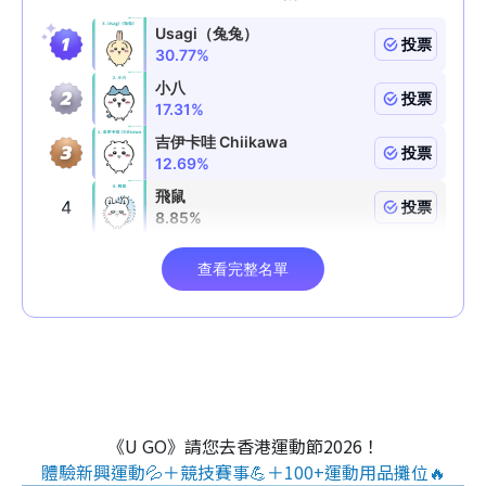
《U GO》請您去香港運動節2026！
體驗新興運動💦＋競技賽事💪＋100+運動用品攤位🔥