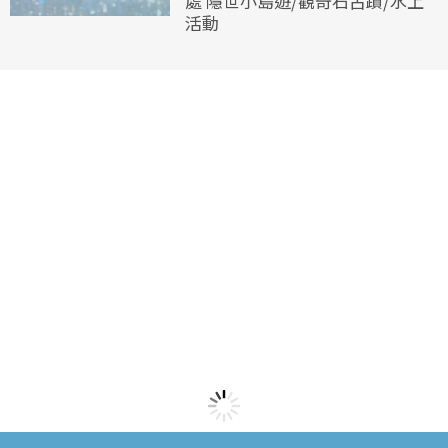
處 隱世小島遊/觀奇石古蹟/水上
活動