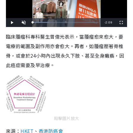
R
-
2:09
L
P
U
F
o
l
n
u
a
a
m
l
e
d
y
u
l
臨床腫瘤科專科醫生曾偉光表示，當腫瘤愈來愈大，要
e
t
s
d
e
c
m
:
r
電療的範圍及副作用亦會愈大。再者，如腫瘤壓著脊椎
2
e
5
e
a
.
n
1
骨，或會於24小時內出現永久下肢、甚至全身癱瘓，因
2
i
%
此癌症需要及早治療。
n
i
n
g
T
i
點擊圖片放大
m
來源：
HKET
、
香港防癌會
e