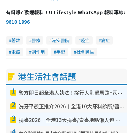
有料爆? 歡迎報料！U Lifestyle WhatsApp 報料專線:
9610 1996
著數
醫療
港安醫院
癌症
痛症
電療
副作用
手術
社會民生
港生活社會話題
1
警方即日起全港大執法！捉行人亂過馬路+司機不專注駕駛！亂過馬路罰$2000
2
洗牙平靚正推介2026︱全港10大牙科診所/醫院懶人包 夜診至8點/鎮靜潔牙/醫療券適用
3
捐書2026︱全港13大捐書/賣書地點懶人包 二手課本最高$150＋舊書換免費咖啡/戲票
4