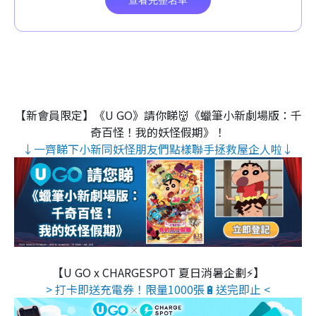
【新會員限定】《U GO》請你睇👹《蠟筆小新劇場版：千
奇百怪！我的妖怪假期》！
↓一齊睇下小新同妖怪朋友們點樣聯手拯救屋企人啦↓
【U GO x CHARGESPOT 夏日消暑企劃⚡】
> 打卡即送充電券！限量1000張🔋送完即止 <