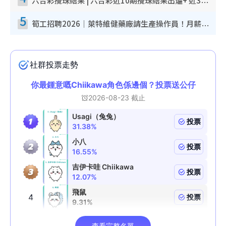
六合彩攪珠結果 | 六合彩近10期攪珠結果出爐+ 近30期最旺熱門中獎號碼
5
筍工招聘2026｜萊特維健藥廠請生產操作員！月薪高達$1.7萬 冷氣廠房/五天工作/保證雙糧