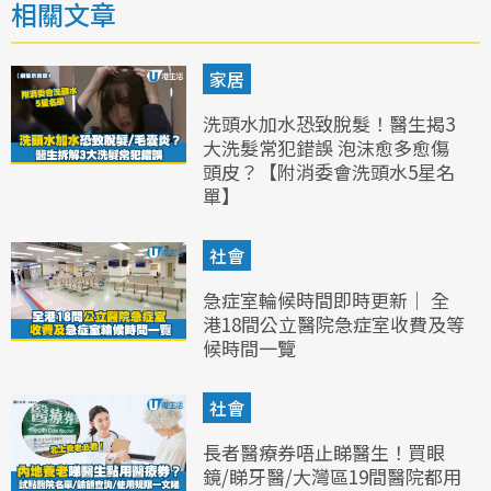
相關文章
家居
洗頭水加水恐致脫髮！醫生揭3
大洗髮常犯錯誤 泡沫愈多愈傷
頭皮？【附消委會洗頭水5星名
單】
社會
急症室輪候時間即時更新｜ 全
港18間公立醫院急症室收費及等
候時間一覽
社會
長者醫療券唔止睇醫生！買眼
鏡/睇牙醫/大灣區19間醫院都用