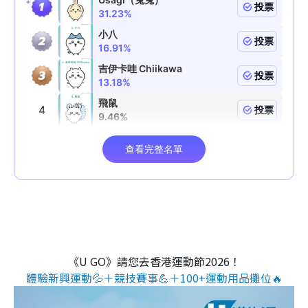
《U GO》請您去香港運動節2026！
體驗新興運動💦＋競技賽事💪＋100+運動用品攤位🔥