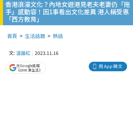
香港浪漫文化？內地女遊港見老夫老妻仍「拖
手」感動容！因1事看出文化差異 港人稱受惠
「西方教育」
首頁
生活話題
熱話
文:
溫藹紅
2023.11.16
在Google追蹤
用 App 睇文
《UHK 港生活》