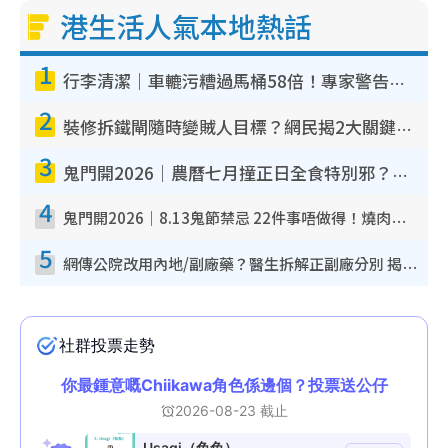
港生活人氣本地熱話
1
行李清潔｜車轆污糟過馬桶58倍！專家警告忌用酒精抹 教1招免污手除菌
2
裝修拆鐵閘隨時變賊人目標？網民揭2大關鍵用途：裝新式等於白裝？附新舊鐵閘分別
3
鬼門開2026｜農曆七月撞正日全食特別邪？專家警告切忌做一事！揭4大禁忌+2招保平安
4
鬼門開2026｜8.13鬼節禁忌 22件事唔做得！燒肉、刺身要少食？半夜勿吹口哨/打呢個電話
5
網傳公院改用內地/副廠藥？醫生拆解正副廠分別 揭4類人換藥隨時出事