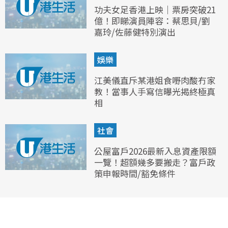
功夫女足香港上映｜票房突破21
億！即睇演員陣容：蔡思貝/劉
嘉玲/佐藤健特別演出
娛樂
江美儀直斥某港姐食嘢肉酸冇家
教！當事人手寫信曝光揭終極真
相
社會
公屋富戶2026最新入息資產限額
一覽！超額幾多要搬走？富戶政
策申報時間/豁免條件