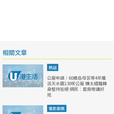
相關文章
熱話
公屋申請｜60歲岳母苦等4年獲
派天水圍130呎公屋 嫌太細難轉
身堅持拒絕 網民︰套房嚟講好
抵
電影劇集