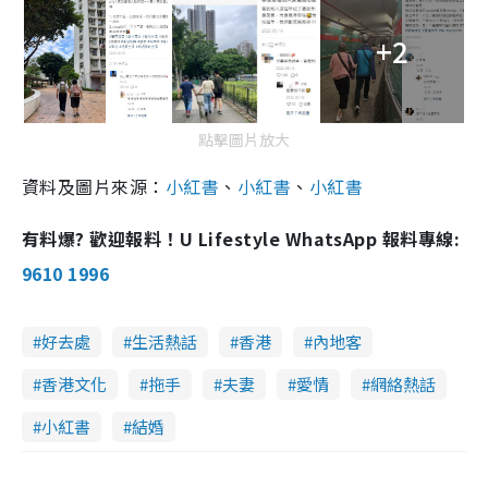
+2
點擊圖片放大
資料及圖片來源：
小紅書
、
小紅書
、
小紅書
有料爆? 歡迎報料！U Lifestyle WhatsApp 報料專線:
9610 1996
好去處
生活熱話
香港
內地客
香港文化
拖手
夫妻
愛情
網絡熱話
小紅書
結婚