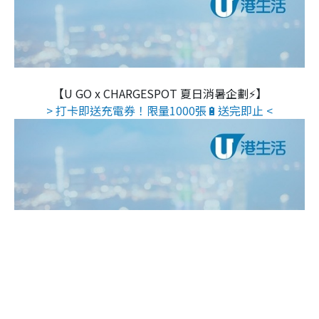
【U GO x CHARGESPOT 夏日消暑企劃⚡】
> 打卡即送充電券！限量1000張🔋送完即止 <