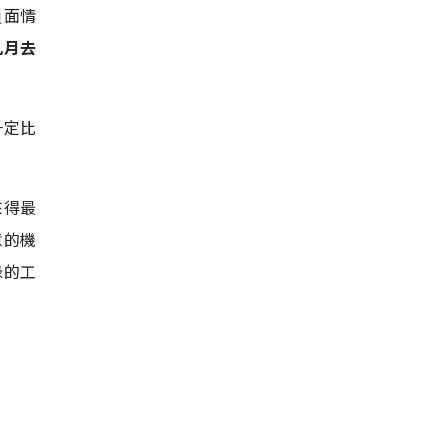
負面情
九月去
一定比
來得最
意的機
碌的工