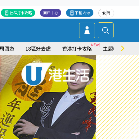
社群打卡攻略
商戶中心
下載 App
繁
简
周圍遊
18區好去處
香港打卡攻略
主題特集