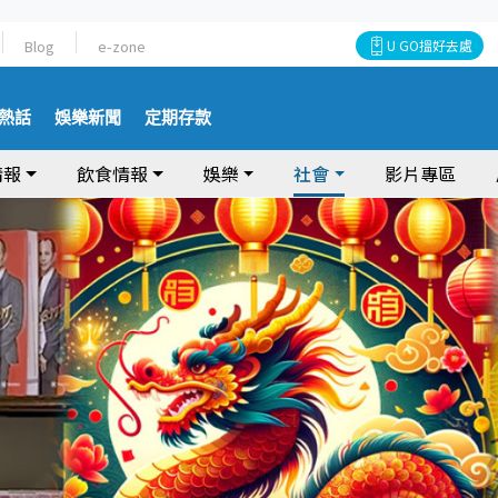
Blog
e-zone
U GO搵好去處
熱話
娛樂新聞
定期存款
情報
飲食情報
娛樂
社會
影片專區