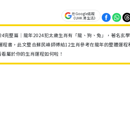
在Google追蹤
《UHK 港生活》
024完整篇｜龍年2024犯太歲生肖有「龍、狗、兔」，著名玄
肖運程書，此文整合蘇民峰師傅給12生肖參考在龍年的整體運程
看看屬於你的生肖運程如何啦！