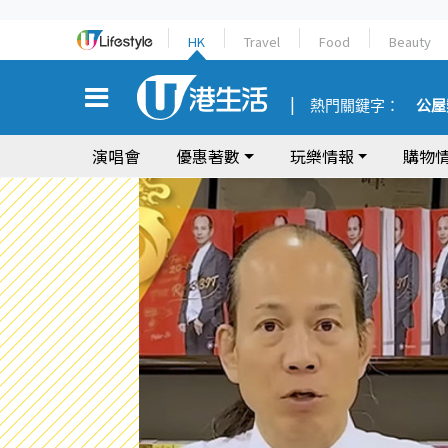
HK
Travel
Food
Beauty
熱門關鍵字：
公屋
演唱會
優惠著數
玩樂情報
購物