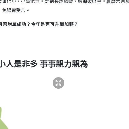
大事化小，小事化無。計劃長途旅遊，應掉破財星。農曆六月
，免腸胃受苦。
可否脫單成功？今年是否可升職加薪？
小人是非多 事事親力親為