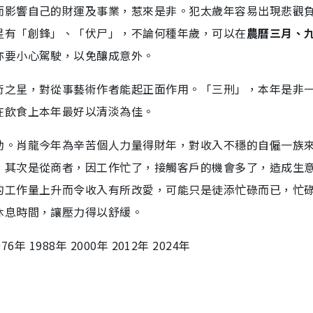
而影響自己的財運及事業，惹來是非。犯太歲年容易出現悲觀
星有「創鋒」、「伏尸」，不論何種年歲，可以在
農曆三月、
亦要小心駕駛，以免釀成意外。
術之星，對從事藝術作者能起正面作用。「三刑」，本年是非
在飲食上本年最好以清淡為佳。
助。肖龍今年為辛苦個人力量得財年，對收入不穩的自僱一族
；其次是從商者，因工作忙了，接觸客戶的機會多了，造成生
的工作量上升而令收入有所改愛，可能只是徒添忙碌而已，忙
休息時間，讓壓力得以舒緩。
76年 1988年 2000年 2012年 2024年