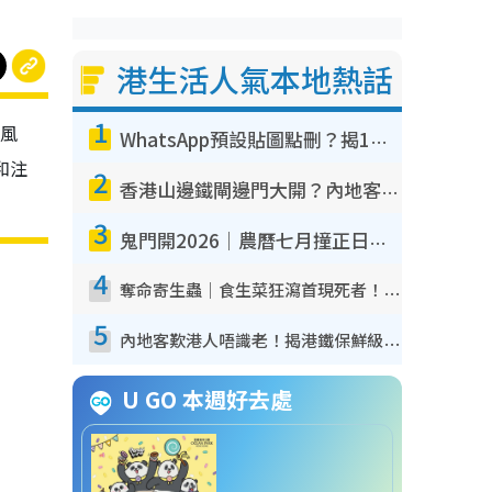
港生活人氣本地熱話
1
學風
WhatsApp預設貼圖點刪？揭1招「反向操作」還原簡潔介面 附3步實測教學
和注
2
香港山邊鐵閘邊門大開？內地客困惑意義何在！網民神回覆：呢種叫法理性防禦
3
鬼門開2026｜農曆七月撞正日全食特別邪？專家警告切忌做一事！揭4大禁忌+2招保平安
4
奪命寄生蟲｜食生菜狂瀉首現死者！疫潮惡化錄1.8萬宗病例 揭洗菜3大謬誤
5
內地客歎港人唔識老！揭港鐵保鮮級冷氣 港人求放過：咪投訴
U GO 本週好去處