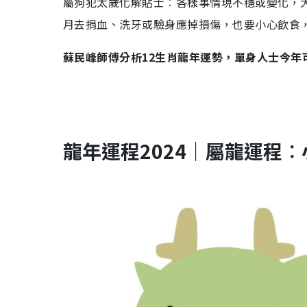
屬狗犯太歲化解貼士︰各樣事情現不穩或變化，
月去捐血、洗牙或驗身應掉損傷，也要小心飲食
蘇民峰師傅分析12生肖龍年運勢，單身人士今年
龍年運程2024｜
屬龍
運程︰