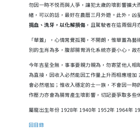
勿因一時不悦而與人爭，讓犯太歲的壞影響擴大
緒，可以的話，最好在農曆三月外遊。此外，凶
捐血、洗牙，以化解損傷
，且駕駛者在這兩個月
「華蓋」，心情常覺孤獨，不開朗，惟華蓋為藝
別的生肖為多，腹部腸胃消化系統亦要小心，故
今年吉星全無，事事要親力親為，勿寄望他人相
為直接，因收入必然能因工作量上升而相應增加
會必然增加；惟收入穩定的士一族，不會因一時
作壓力亦會為腸胃產生壞影響，切記要爭取多些
屬龍出生年份 1928年 1940年 1952年 1964年 19
回目錄