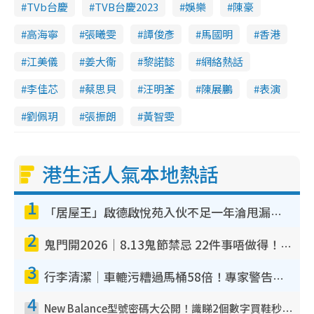
TVb台慶
TVB台慶2023
娛樂
陳豪
i
n
高海寧
張曦雯
譚俊彥
馬國明
香港
g
江美儀
姜大衞
黎諾懿
網絡熱話
T
李佳芯
蔡思貝
汪明荃
陳展鵬
表演
i
m
劉佩玥
張振朗
黃智雯
e
港生活人氣本地熱話
1
「居屋王」啟德啟悅苑入伙不足一年淪甩漏之王！插頭噴火花致大停電 多戶業主全屋家電報銷
2
鬼門開2026｜8.13鬼節禁忌 22件事唔做得！燒肉、刺身要少食？半夜勿吹口哨/打呢個電話
3
行李清潔｜車轆污糟過馬桶58倍！專家警告忌用酒精抹 教1招免污手除菌
4
New Balance型號密碼大公開！識睇2個數字買鞋秒知功能免中伏 附5大熱門鞋款