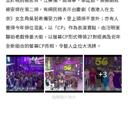
至於視后蔡思貝、江美儀、高海寧、黎諾懿、張振朗就
被安排在第二排，有網民就表示台慶劇《香港人在北
京》女主角吳若希備受力捧，登上頭排不意外；亦有人
覺得今年排位混亂，以「CP」作為表演賣點，由汪明荃
夥拍老戲骨姜大衞，以螢幕CP形式帶領27對經典及近年
全新組合的螢幕CP亮相，令藝人企位大洗牌。
+3
點擊圖片放大