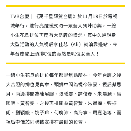
TVB台慶｜《萬千星輝賀台慶》於11月19日於電視
城舉行，進行亮燈儀式時一眾藝人列陣助興，一線
小生花旦排位再度有大洗牌的情況，其中久違現身
大型活動的人氣視后李佳芯（Ali）就淪靠邊站，今
年台慶登上頭排C位的竟然是呢位女藝人！
一線小生花旦的排位每年都是焦點所在，今年台慶之後
大合照的排位見真章，頭排中間為視帝陳豪、視后蔡思
貝，兩邊排開為陳展鵬、張曦雯、
譚俊彥、朱晨麗、馬
國明、黃智雯，之後再排開為黃智賢、朱晨麗、張振
朗、劉穎鏇、姚子羚、何廣沛、高海寧、周嘉洛等，而
視后李佳芯同樣被安排在最側的位置。