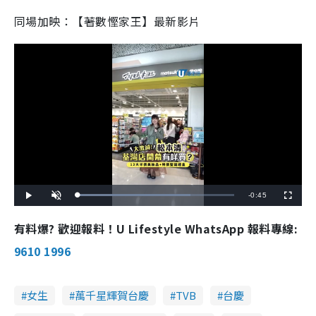
同場加映：【著數慳家王】最新影片
R
-
0:45
L
P
U
F
o
l
n
u
a
a
m
l
e
d
y
u
l
有料爆? 歡迎報料！U Lifestyle WhatsApp 報料專線:
e
t
s
d
e
c
m
:
r
9610 1996
7
e
2
e
a
.
n
0
0
i
%
女生
萬千星輝賀台慶
TVB
台慶
n