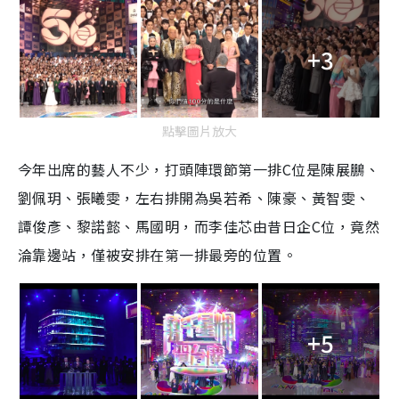
+3
點擊圖片放大
今年出席的藝人不少，打頭陣環節第一排C位是陳展鵬、
劉佩玥、張曦雯，左右排開為吳若希、陳豪、黃智雯、
譚俊彥、黎諾懿、馬國明，而李佳芯由昔日企C位，竟然
淪靠邊站，僅被安排在第一排最旁的位置。
+5