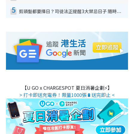
5
剪頭髮都要擇日？司徒法正提醒3大禁忌日子 隨時剪走財運！呢日剪髮恐「剪壽命」？
【U GO x CHARGESPOT 夏日消暑企劃⚡】
> 打卡即送充電券！限量1000張🔋送完即止 <