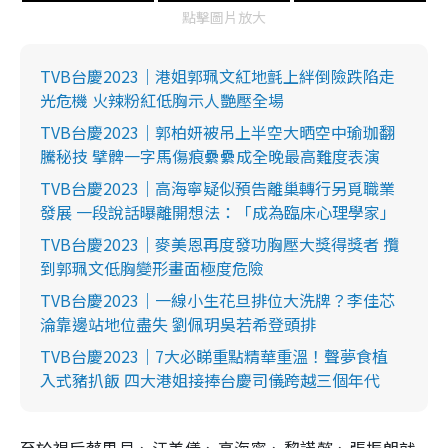
點擊圖片放大
TVB台慶2023｜港姐郭珮文紅地氈上絆倒險跌陷走
光危機 火辣粉紅低胸示人艷壓全場
TVB台慶2023｜郭柏妍被吊上半空大晒空中瑜珈翻
騰秘技 擘髀一字馬傷痕纍纍成全晚最高難度表演
TVB台慶2023｜高海寧疑似預告離巢轉行另覓職業
發展 一段說話曝離開想法：「成為臨床心理學家」
TVB台慶2023｜麥美恩再度發功胸壓大獎得獎者 攬
到郭珮文低胸變形畫面極度危險
TVB台慶2023｜一線小生花旦排位大洗牌？李佳芯
淪靠邊站地位盡失 劉佩玥吳若希登頭排
TVB台慶2023｜7大必睇重點精華重溫！聲夢食植
入式豬扒飯 四大港姐接捧台慶司儀跨越三個年代