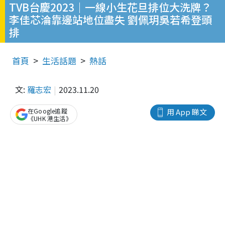
TVB台慶2023｜一線小生花旦排位大洗牌？
李佳芯淪靠邊站地位盡失 劉佩玥吳若希登頭
排
首頁
生活話題
熱話
文:
羅志宏
2023.11.20
在Google追蹤
用 App 睇文
《UHK 港生活》