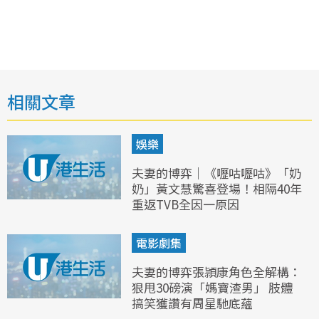
相關文章
娛樂
夫妻的博弈｜《嚦咕嚦咕》「奶
奶」黃文慧驚喜登場！相隔40年
重返TVB全因一原因
電影劇集
夫妻的博弈張頴康角色全解構：
狠甩30磅演「媽寶渣男」 肢體
搞笑獲讚有周星馳底蘊