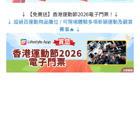
↓ 【免費送】香港運動節2026電子門票！↓
↓ 設過百運動用品攤位 / 可現場體驗多項新穎運動及觀賞
賽事🔥 ↓