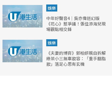
娛樂
中年好聲音4｜吳亦偉迷幻版
《花心》惹爭議！張佳添海兒現
場觀點相交鋒
娛樂
《夫妻的博弈》郭柏妍親自拆解
綠茶小三無辜妝容：「重手胭脂
妝」落足心思有玄機