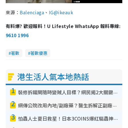
來源：
Balenciaga
、
IG@ikeauk
有料爆? 歡迎報料！U Lifestyle WhatsApp 報料專線:
9610 1996
著數
著數優惠
港生活人氣本地熱話
1
裝修拆鐵閘隨時變賊人目標？網民揭2大關鍵用途：裝新式等於白裝？附新舊鐵閘分別
2
網傳公院改用內地/副廠藥？醫生拆解正副廠分別 揭4類人換藥隨時出事
3
怕蟲人士夏日救星！日本3COINS爆紅驅蟲神器$45起 1招「全程免觸碰」輕鬆搞定小強