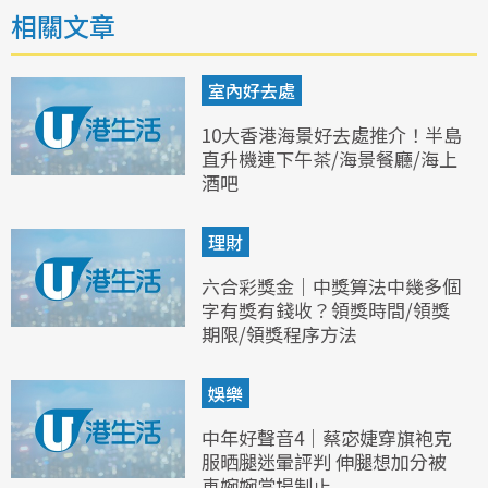
相關文章
室內好去處
10大香港海景好去處推介！半島
直升機連下午茶/海景餐廳/海上
酒吧
理財
六合彩獎金｜中獎算法中幾多個
字有獎有錢收？領獎時間/領獎
期限/領獎程序方法
娛樂
中年好聲音4｜蔡宓婕穿旗袍克
服晒腿迷暈評判 伸腿想加分被
車婉婉當場制止