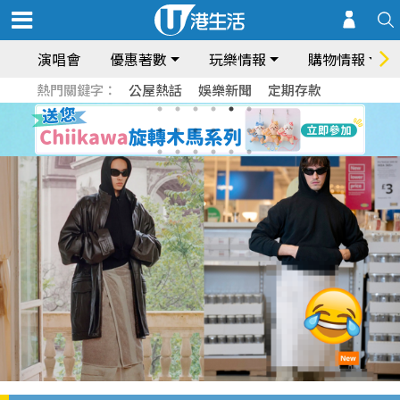
演唱會
優惠著數
玩樂情報
購物情報
熱門關鍵字：
公屋熱話
娛樂新聞
定期存款