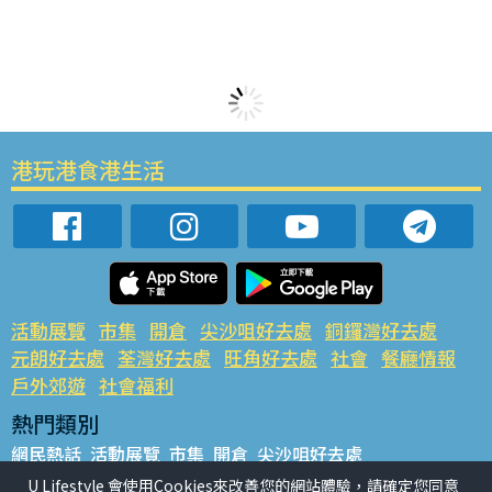
港玩港食港生活
活動展覽
市集
開倉
尖沙咀好去處
銅鑼灣好去處
元朗好去處
荃灣好去處
旺角好去處
社會
餐廳情報
戶外郊遊
社會福利
熱門類別
網民熱話
活動展覽
市集
開倉
尖沙咀好去處
銅鑼灣好去處
元朗好去處
荃灣好去處
旺角好去處
社會
U Lifestyle 會使用Cookies來改善您的網站體驗，請確定您同意