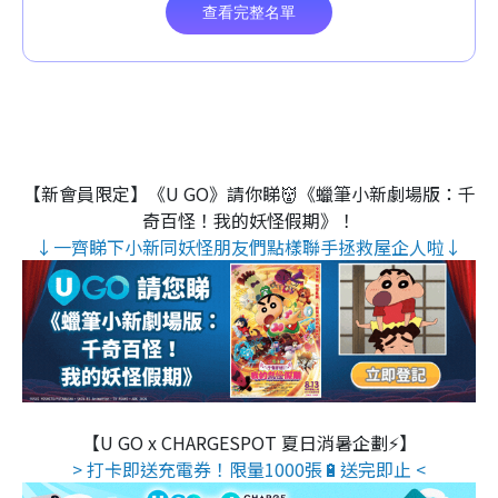
【新會員限定】《U GO》請你睇👹《蠟筆小新劇場版：千
奇百怪！我的妖怪假期》！
↓一齊睇下小新同妖怪朋友們點樣聯手拯救屋企人啦↓
【U GO x CHARGESPOT 夏日消暑企劃⚡】
> 打卡即送充電券！限量1000張🔋送完即止 <