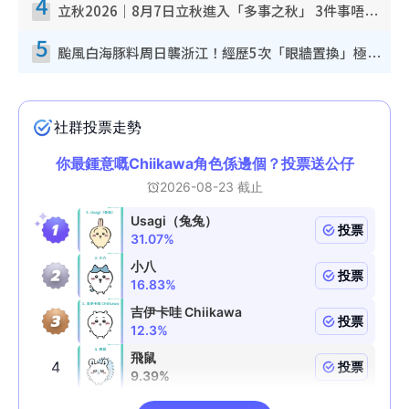
4
立秋2026｜8月7日立秋進入「多事之秋」 3件事唔做得！專家教6招開運 清枱頭／銀包納氣接好運
5
颱風白海豚料周日襲浙江！經歷5次「眼牆置換」極罕見 成登陸內地最長途颱風