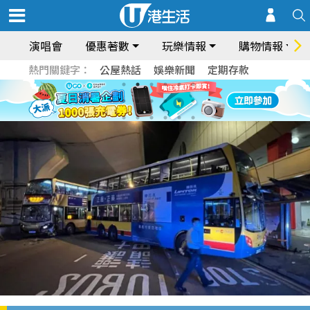
演唱會
優惠著數
玩樂情報
購物情報
熱門關鍵字：
公屋熱話
娛樂新聞
定期存款