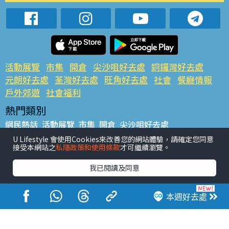
活動展覽
市集
開倉
尖沙咀好去處
銅鑼灣好去處
元朗好去處
荃灣好去處
旺角好去處
社會
餐廳情報
戶外郊遊
社會福利
熱門類別
網民熱話
活動展覽
市集
開倉
尖沙咀好去處
銅鑼灣好去處
元朗好去處
荃灣好去處
旺角好去處
社會
U Lifestyle 會使用Cookies來改善您的網站體驗，請確定您同意
接受本網站之
私隱政策和使用條款
才可繼續瀏覽。
餐廳情報
戶外郊遊
熱門標籤
我已閱讀及同意
#UGO搵好去處
#人氣活動推介
#美食社群熱話
#親子玩樂好去處
#ULifestyle應用程式
#限時搶
本週好去處
#UJetso禮物放送
#ULifestyle商戶中心
#著數
#網絡熱話
香港經濟日報版權所有©2026