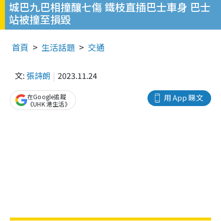
城巴九巴相撞釀七傷 鐵枝直插巴士車身 巴士
站被撞至損毀
首頁
生活話題
交通
文:
張詩朗
2023.11.24
在Google追蹤
用 App 睇文
《UHK 港生活》