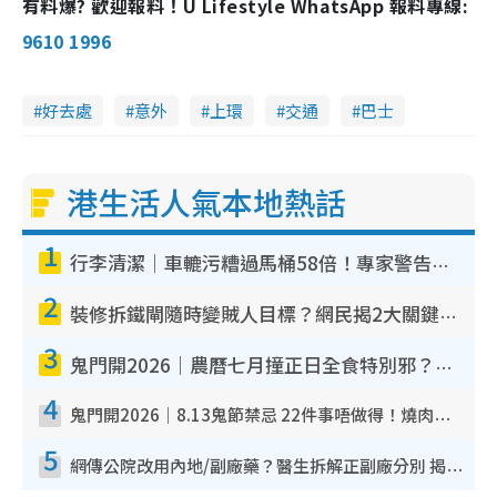
有料爆? 歡迎報料！U Lifestyle WhatsApp 報料專線:
9610 1996
好去處
意外
上環
交通
巴士
港生活人氣本地熱話
1
行李清潔｜車轆污糟過馬桶58倍！專家警告忌用酒精抹 教1招免污手除菌
2
裝修拆鐵閘隨時變賊人目標？網民揭2大關鍵用途：裝新式等於白裝？附新舊鐵閘分別
3
鬼門開2026｜農曆七月撞正日全食特別邪？專家警告切忌做一事！揭4大禁忌+2招保平安
4
鬼門開2026｜8.13鬼節禁忌 22件事唔做得！燒肉、刺身要少食？半夜勿吹口哨/打呢個電話
5
網傳公院改用內地/副廠藥？醫生拆解正副廠分別 揭4類人換藥隨時出事