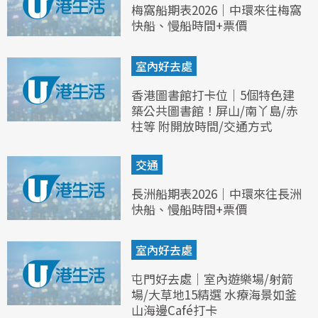
梅窩船期表2026｜中環來往梅窩
快船、慢船時間+票價
室內好去處
香港圖書館打卡位｜5個特色建
築公共圖書館！屏山/南丫島/赤
柱等 附開放時間/交通方式
交通
長洲船期表2026｜中環來往長洲
快船、慢船時間+票價
室內好去處
屯門好去處｜室內遊樂場/射箭
場/大草地15精選 水療海景如釜
山海邊Café打卡