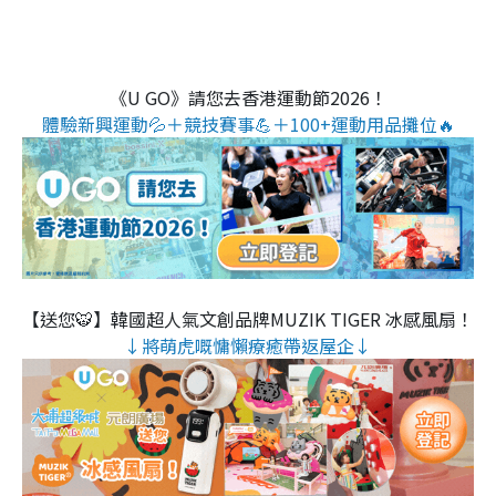
《U GO》請您去香港運動節2026！
體驗新興運動💦＋競技賽事💪＋100+運動用品攤位🔥
【送您🐯】韓國超人氣文創品牌MUZIK TIGER 冰感風扇！
↓將萌虎嘅慵懶療癒帶返屋企↓