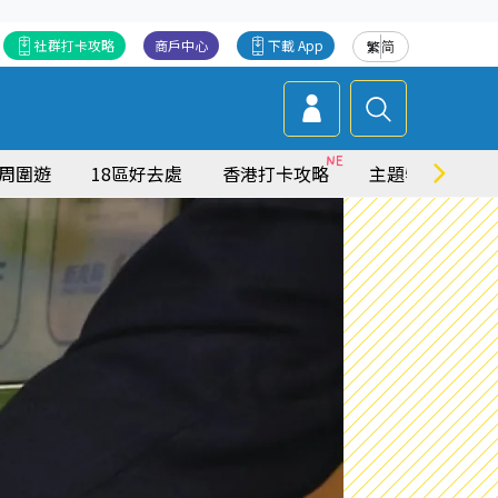
社群打卡攻略
商戶中心
下載 App
繁
简
周圍遊
18區好去處
香港打卡攻略
主題特集