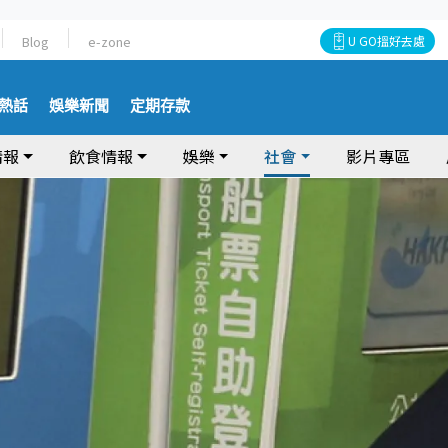
Blog
e-zone
U GO搵好去處
熱話
娛樂新聞
定期存款
情報
飲食情報
娛樂
社會
影片專區