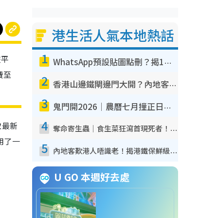
港生活人氣本地熱話
1
交平
WhatsApp預設貼圖點刪？揭1招「反向操作」還原簡潔介面 附3步實測教學
費至
2
香港山邊鐵閘邊門大開？內地客困惑意義何在！網民神回覆：呢種叫法理性防禦
3
鬼門開2026｜農曆七月撞正日全食特別邪？專家警告切忌做一事！揭4大禁忌+2招保平安
4
取最新
奪命寄生蟲｜食生菜狂瀉首現死者！疫潮惡化錄1.8萬宗病例 揭洗菜3大謬誤
用了一
5
內地客歎港人唔識老！揭港鐵保鮮級冷氣 港人求放過：咪投訴
U GO 本週好去處