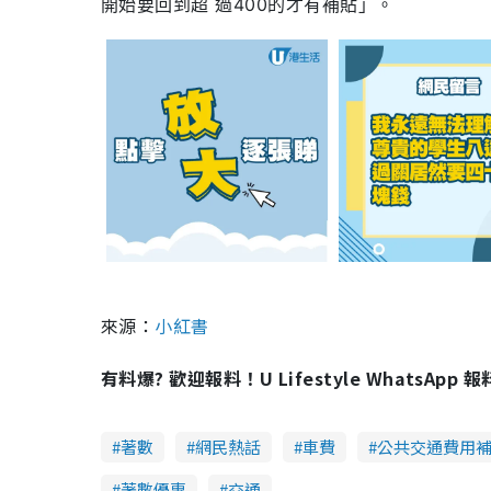
開始要回到超 過400的才有補貼」。
來源：
小紅書
有料爆? 歡迎報料！U Lifestyle WhatsApp 
著數
網民熱話
車費
公共交通費用
著數優惠
交通