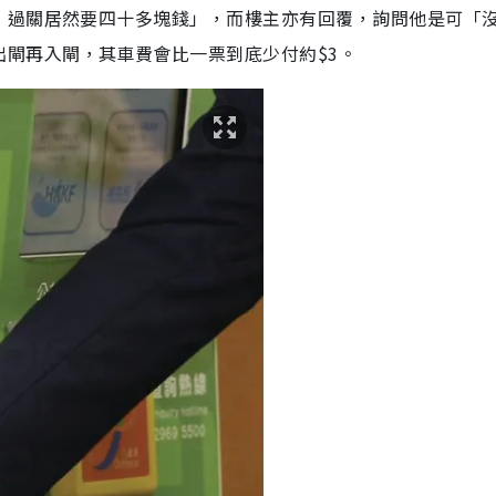
）
過關居然要四十多塊錢」，而樓主亦有回覆，詢問他是可「
出閘再入閘，其車費會比一票到底少付約$3。