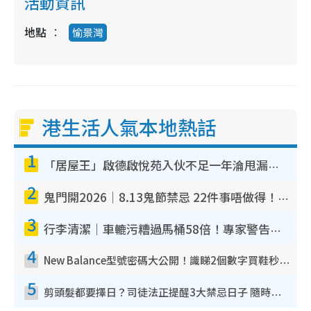
活動資訊
地點
愉景灣
港生活人氣本地熱話
1
「居屋王」啟德啟悅苑入伙不足一年淪甩漏之王！插頭噴火花致大停電 多戶業主全屋家電報銷
2
鬼門開2026｜8.13鬼節禁忌 22件事唔做得！燒肉、刺身要少食？半夜勿吹口哨/打呢個電話
3
行李清潔｜車轆污糟過馬桶58倍！專家警告忌用酒精抹 教1招免污手除菌
4
New Balance型號密碼大公開！識睇2個數字買鞋秒知功能免中伏 附5大熱門鞋款
5
剪頭髮都要擇日？司徒法正提醒3大禁忌日子 隨時剪走財運！呢日剪髮恐「剪壽命」？