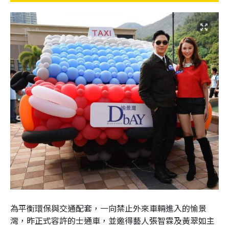
為平衡環保與交通配套，一向禁止外來車輛進入的愉景
灣，昨正式容許的士通車，並邀得藝人張智霖及黃翠如主