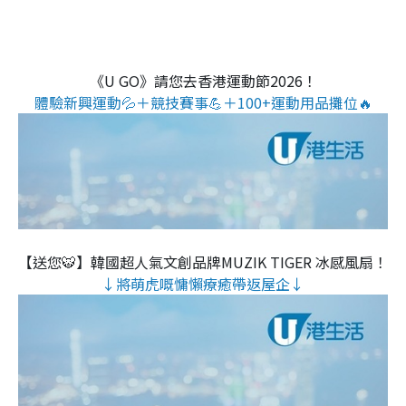
《U GO》請您去香港運動節2026！
體驗新興運動💦＋競技賽事💪＋100+運動用品攤位🔥
【送您🐯】韓國超人氣文創品牌MUZIK TIGER 冰感風扇！
↓將萌虎嘅慵懶療癒帶返屋企↓