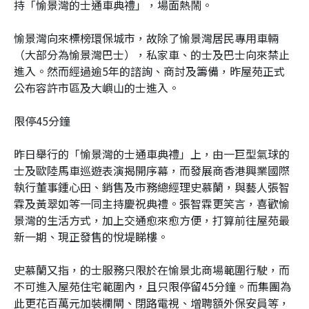
持「愉景灣的士通車典禮」，場面熱鬧。
愉景灣向來標榜環保城市，故除了愉景灣居民專用車輛
（大部分為愉景灣巴士），私家車、的士及巴士向來禁止
進入。然而經過逾5年的諮詢、商討及籌備，昨屋苑正式
公布容許市區及大嶼山的士進入。
限停45分鐘
昨日舉行的「愉景灣的士通車典禮」上，由一巨型氣球的
士及歐陸馬車巡遊表演揭開序幕，而發展商香港興業國際
執行董事鍾心田、銷售及市務總經理史慕蘭，與藝人張智
霖及黃翠如等一同主持慶祝典禮。張智霖更笑言，喜歡愉
景灣的生活方式，加上交通愈來愈方便，打算前往屋苑最
新一期、現正發售的悅堤睇樓。
史慕蘭又指，的士服務只限於在愉景北商場範圍行駛，而
不可進入屋苑住宅範圍內，且只限停留45分鐘。而集團為
此更花百萬元加裝欄閘、閉路電視、增聘額外保安員等，