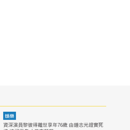
娛樂
資深演員黎彼得離世享年76歲 由鍾志光證實死