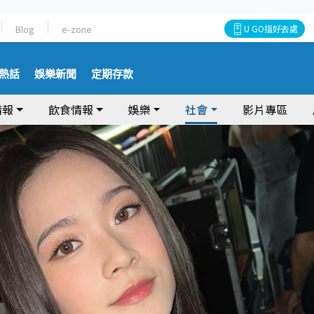
Blog
e-zone
U GO搵好去處
熱話
娛樂新聞
定期存款
情報
飲食情報
娛樂
社會
影片專區