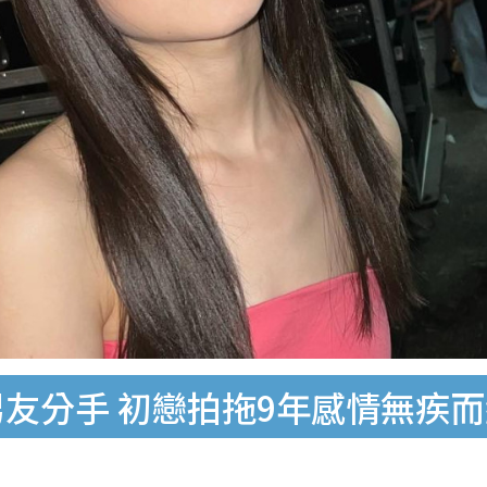
男友分手 初戀拍拖9年感情無疾