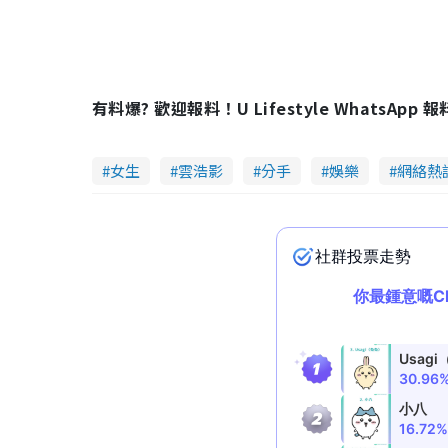
e
t
d
e
:
4
6
.
2
9
%
有料爆? 歡迎報料！U Lifestyle WhatsApp 
女生
雲浩影
分手
娛樂
網絡熱