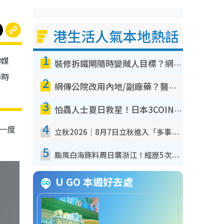
港生活人氣本地熱話
1
傳媒
裝修拆鐵閘隨時變賊人目標？網民揭2大關鍵用途：裝新式等於白裝？附新舊鐵閘分別
訪時
2
網傳公院改用內地/副廠藥？醫生拆解正副廠分別 揭4類人換藥隨時出事
3
怕蟲人士夏日救星！日本3COINS爆紅驅蟲神器$45起 1招「全程免觸碰」輕鬆搞定小強
4
一度
立秋2026｜8月7日立秋進入「多事之秋」 3件事唔做得！專家教6招開運 清枱頭／銀包納氣接好運
5
颱風白海豚料周日襲浙江！經歷5次「眼牆置換」極罕見 成登陸內地最長途颱風
U GO 本週好去處