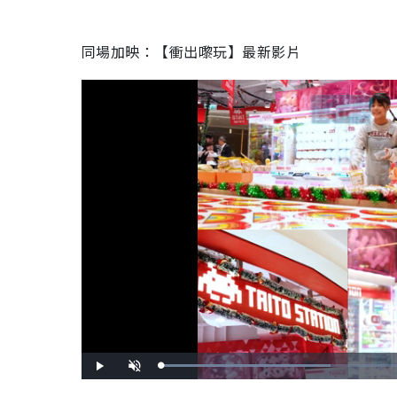
同場加映：【衝出嚟玩】最新影片
L
P
U
o
l
n
a
a
m
d
y
u