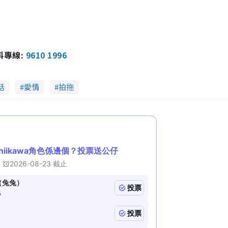
s
c
m
r
e
e
a
n
i
報料專線:
9610 1996
n
i
話
愛情
拍拖
n
g
T
i
m
e