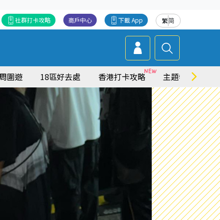
社群打卡攻略
商戶中心
下載 App
繁
简
周圍遊
18區好去處
香港打卡攻略
主題特集