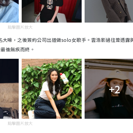
點擊圖片放大
聲名大噪，之後簽約公司出道做solo女歌手。雲浩影過往曾透露
情最後無疾而終。
+2
點擊圖片放大