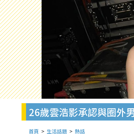
26歲雲浩影承認與圈外
首頁
生活話題
熱話