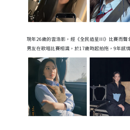
現年26歲的雲浩影，經《全民造星III》比賽而
男友在歌唱比賽相識，於17歲時起拍拖，9年感