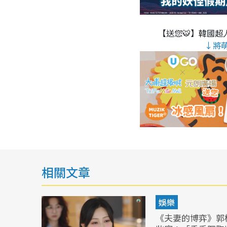
【送您🐯】韓國超人
↓將
相關文章
娛樂
《夫妻的博弈》郭