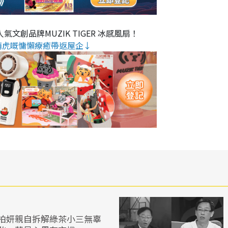
氣文創品牌MUZIK TIGER 冰感風扇！
萌虎嘅慵懶療癒帶返屋企↓
柏妍親自拆解綠茶小三無辜