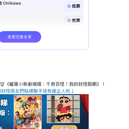
睇👹《蠟筆小新劇場版：千奇百怪！我的妖怪假期》！
同妖怪朋友們點樣聯手拯救屋企人啦↓