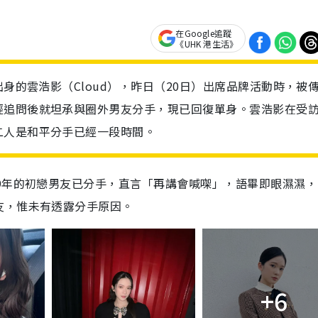
在Google追蹤
《UHK 港生活》
出身的雲浩影（Cloud），昨日（20日）出席品牌活動時，被
經追問後就坦承與圈外男友分手，現已回復單身。雲浩影在受
二人是和平分手已經一段時間。
9年的初戀男友已分手，直言「再講會喊㗎」，語畢即眼濕濕，
友，惟未有透露分手原因。
+6