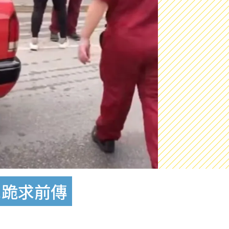
民跪求前傳