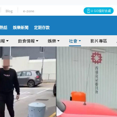
Blog
e-zone
U GO搵好去處
熱話
娛樂新聞
定期存款
情報
飲食情報
娛樂
社會
影片專區