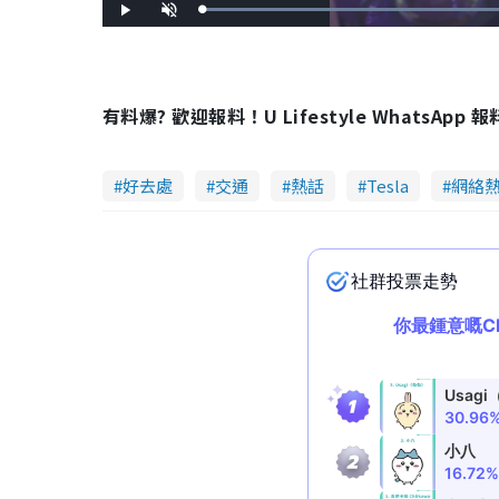
L
P
U
o
l
n
a
a
m
d
y
u
e
t
d
e
:
9
2
有料爆? 歡迎報料！U Lifestyle WhatsApp 
.
4
0
%
好去處
交通
熱話
Tesla
網絡