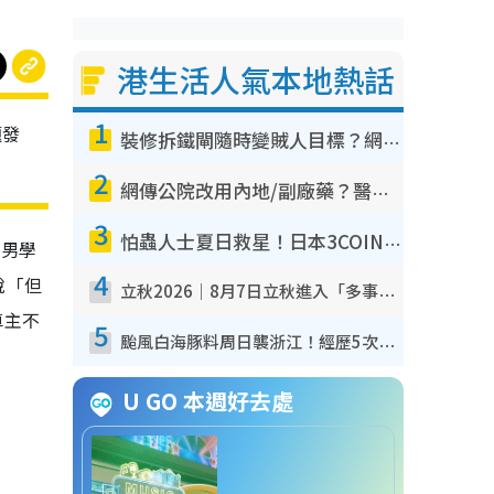
港生活人氣本地熱話
1
題發
裝修拆鐵閘隨時變賊人目標？網民揭2大關鍵用途：裝新式等於白裝？附新舊鐵閘分別
2
網傳公院改用內地/副廠藥？醫生拆解正副廠分別 揭4類人換藥隨時出事
3
怕蟲人士夏日救星！日本3COINS爆紅驅蟲神器$45起 1招「全程免觸碰」輕鬆搞定小強
C男學
4
說「但
立秋2026｜8月7日立秋進入「多事之秋」 3件事唔做得！專家教6招開運 清枱頭／銀包納氣接好運
車主不
5
颱風白海豚料周日襲浙江！經歷5次「眼牆置換」極罕見 成登陸內地最長途颱風
U GO 本週好去處