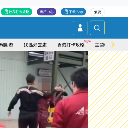
社群打卡攻略
商戶中心
下載 App
繁
简
周圍遊
18區好去處
香港打卡攻略
主題特集