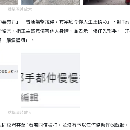
點擊圖片放大
要有片」「普通襲擊拉得，有案底令你人生更精彩」，對Tesl
留言，指車主蓄意傷害他人身體，並表示「傻仔先郁手，（Tes
啊，腦震盪啊」。
點擊圖片放大
生同校者甚至`看著同儕被打，並沒有予以任何協助作觀戰狀，