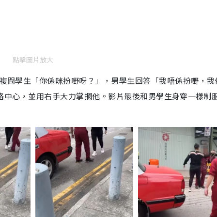
點擊圖片放大
續重複問學生「你係咪扮嘢呀？」，男學生回答「我唔係扮嘢，我
推搡到馬路中心，並用右手大力掌摑他。影片最後和男學生身穿一樣制