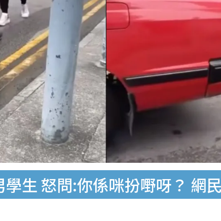
C男學生 怒問:你係咪扮嘢呀？ 網