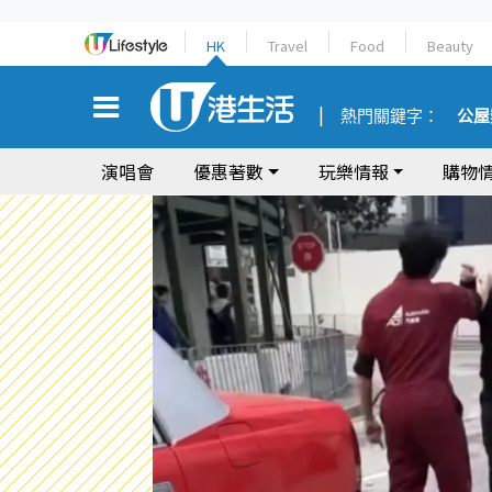
HK
Travel
Food
Beauty
熱門關鍵字：
公屋
演唱會
優惠著數
玩樂情報
購物