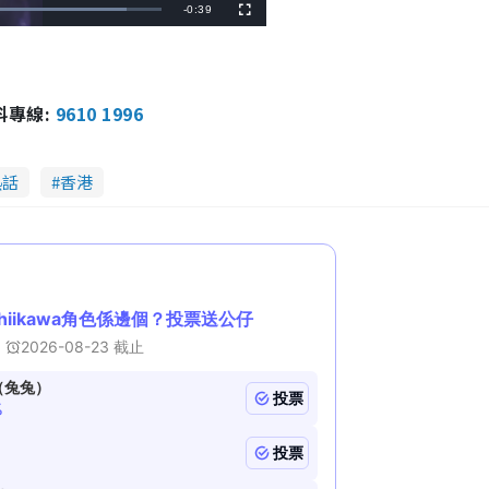
R
-
0:39
F
u
l
e
l
s
c
m
r
e
e
報料專線:
9610 1996
a
n
i
n
熱話
香港
i
n
g
T
i
m
e