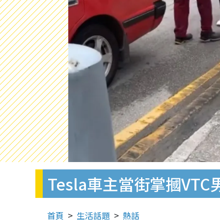
Tesla車主當街掌摑VT
首頁
生活話題
熱話