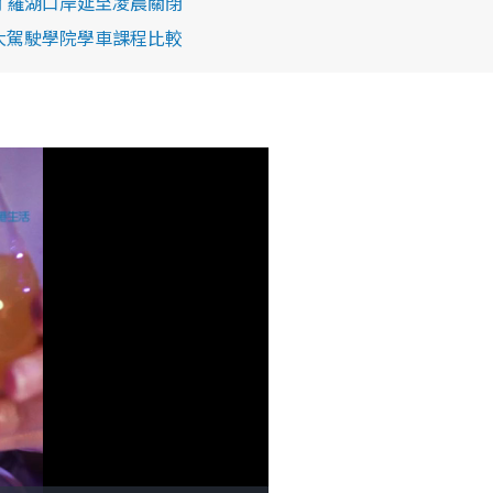
 羅湖口岸延至凌晨關閉
大駕駛學院學車課程比較