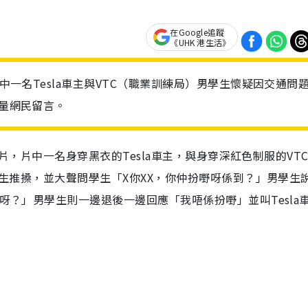
在Google追蹤
《UHK 港生活》
片中一名Tesla車主與VTC（職業訓練局）男學生懷疑因交通問
大量網民留言。
條影片，片中一名身穿黑衣的Tesla車主，與身穿深紅色制服的VT
男學生推搡，並大聲問學生「X你XX，你仲扮嘢呀係到？」男學生
嘢呀？」男學生則一邊退後一邊回應「我唔係扮嘢」並叫Tesla