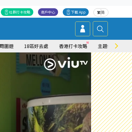
社群打卡攻略
商戶中心
下載 App
繁
简
周圍遊
18區好去處
香港打卡攻略
主題特集