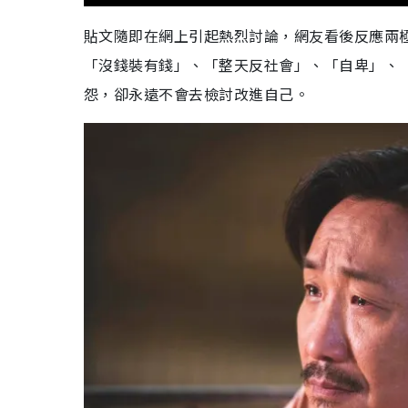
貼文隨即在網上引起熱烈討論，網友看後反應兩
「沒錢裝有錢」、「整天反社會」、「自卑」、
怨，卻永遠不會去檢討改進自己。