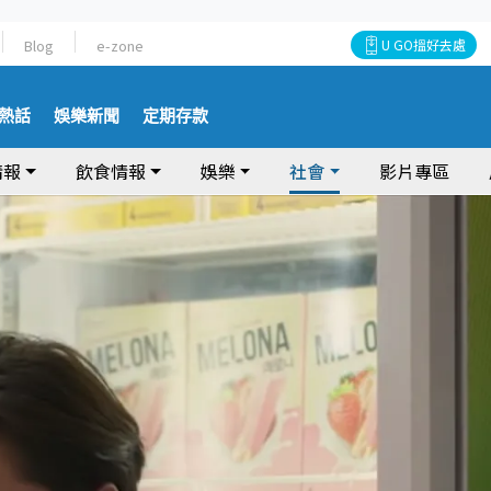
Blog
e-zone
U GO搵好去處
熱話
娛樂新聞
定期存款
情報
飲食情報
娛樂
社會
影片專區