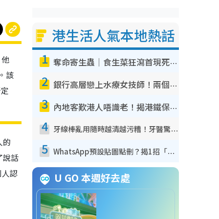
港生活人氣本地熱話
1
，他
奪命寄生蟲｜食生菜狂瀉首現死者！疫潮惡化錄1.8萬宗病例 揭洗菜3大謬誤
。該
2
銀行高層戀上水療女技師！兩個月借128萬驚覺「沉船」沉落火海 揭背後疑似邪教操控賣淫
所定
3
內地客歎港人唔識老！揭港鐵保鮮級冷氣 港人求放過：咪投訴
4
牙線棒亂用隨時越清越污糟！牙醫驚揭盲目過戶細菌恐致蛀牙：呢種先係日常真保養
人的
5
WhatsApp預設貼圖點刪？揭1招「反向操作」還原簡潔介面 附3步實測教學
了說話
別人認
U GO 本週好去處