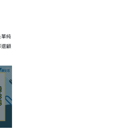
是單純
哪還顧