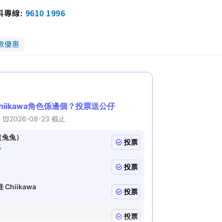
l
e
l
報料專線:
9610 1996
s
c
m
r
e
e
a
n
數優惠
i
n
i
n
g
T
i
m
e