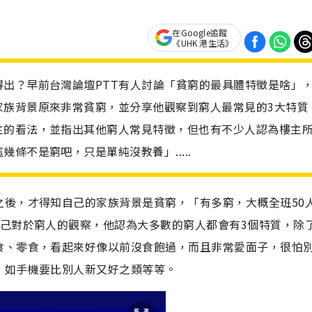
在Google追蹤
《UHK 港生活》
出？早前台灣論壇PTT有人討論「貧窮的最具體特徵是啥」
家族背景原來非常貧窮，並分享他觀察到窮人最常見的3大特質
主的看法，並指出其他窮人常見特徵，但也有不少人認為樓主
條不是窮吧，只是單純沒教養」.....
之後，才得知自己的家族背景是貧窮，「有多窮，大概全班50
自己對於窮人的觀察，他認為大多數的窮人都會有3個特質，除
食、零食，看起來好像以前沒食飽過，而且非常愛面子，很怕
，如手機要比別人新又好之類等等。