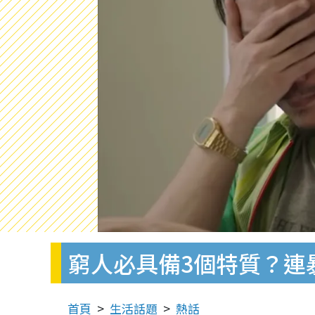
窮人必具備3個特質？連暴
首頁
生活話題
熱話