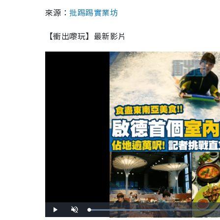
來源：
批踢踢實業坊
【衝出嚟玩】最新影片
L
P
U
o
l
n