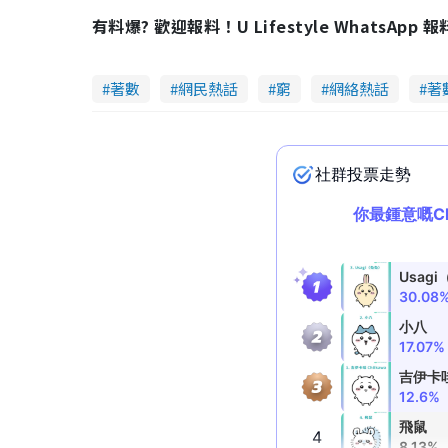
a
a
m
d
y
u
有料爆? 歡迎報料！U Lifestyle WhatsApp 
e
t
d
e
:
3
4
.
8
著數
網民熱話
窮
網絡熱話
著
4
%