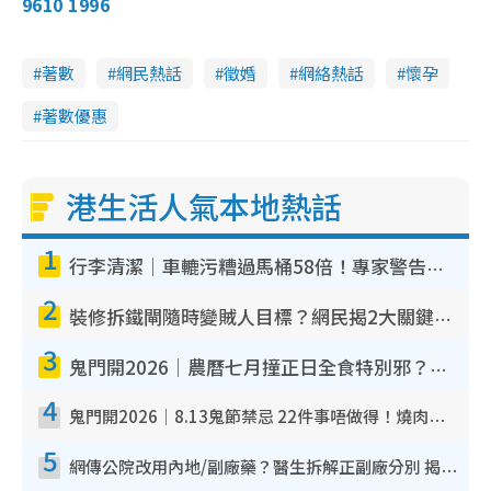
9610 1996
4
e
a
.
n
8
0
i
%
著數
網民熱話
徵婚
網絡熱話
懷孕
n
著數優惠
i
n
g
港生活人氣本地熱話
T
1
i
行李清潔｜車轆污糟過馬桶58倍！專家警告忌用酒精抹 教1招免污手除菌
m
2
e
裝修拆鐵閘隨時變賊人目標？網民揭2大關鍵用途：裝新式等於白裝？附新舊鐵閘分別
3
鬼門開2026｜農曆七月撞正日全食特別邪？專家警告切忌做一事！揭4大禁忌+2招保平安
4
鬼門開2026｜8.13鬼節禁忌 22件事唔做得！燒肉、刺身要少食？半夜勿吹口哨/打呢個電話
5
網傳公院改用內地/副廠藥？醫生拆解正副廠分別 揭4類人換藥隨時出事