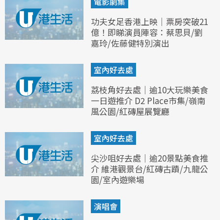
電影劇集
功夫女足香港上映｜票房突破21
億！即睇演員陣容：蔡思貝/劉
嘉玲/佐藤健特別演出
室內好去處
荔枝角好去處｜逾10大玩樂美食
一日遊推介 D2 Place市集/嶺南
風公園/紅磚屋展覽廳
室內好去處
尖沙咀好去處｜逾20景點美食推
介 維港觀景台/紅磚古蹟/九龍公
園/室內遊樂場
演唱會