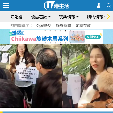
演唱會
優惠著數
玩樂情報
購物情報
熱門關鍵字：
公屋熱話
娛樂新聞
定期存款