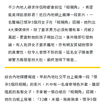
不少內地人尋求伴侶時都會前往「相親角」，希望
能覓得如意郎君！近日內地網上瘋傳一段影片，一
名聲稱已懷孕5個月女子在「相親角」招親，她列出
4大擇偶條件，除了要求男方必須有樓有車、月薪2
萬起，更要對她的孩子視如己出。事件隨即引發熱
論，有人批評女子要求離地，亦有網友質疑她懷孕
的真實性，但令人意想不到的是，這名女子隨後更
被警方揭發是扮大肚，最終落得下場是...
綜合內地媒體報道，早前內地社交平台上瘋傳一段「懷
孕5個月相親」的影片，片中有一名身穿啡色外套、腹部
隆起的長髮女子，手拿著一張白紙在「相親角」招親，
她在白紙上寫著：「32歲，未婚，無房無車，懷孕5個