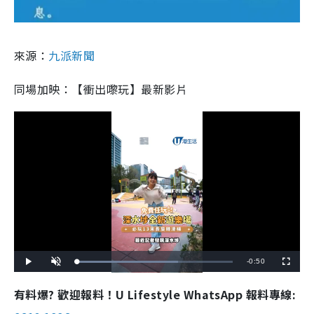
來源：
九派新聞
同場加映：【衝出嚟玩】最新影片
R
-
0:50
L
P
U
F
o
l
n
u
a
a
m
l
e
d
y
u
l
有料爆? 歡迎報料！U Lifestyle WhatsApp 報料專線:
e
t
s
d
e
c
m
:
r
6
e