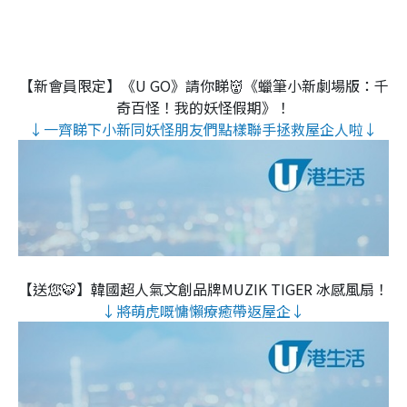
【新會員限定】《U GO》請你睇👹《蠟筆小新劇場版：千
奇百怪！我的妖怪假期》！
↓一齊睇下小新同妖怪朋友們點樣聯手拯救屋企人啦↓
【送您🐯】韓國超人氣文創品牌MUZIK TIGER 冰感風扇！
↓將萌虎嘅慵懶療癒帶返屋企↓