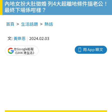
內地女扮大肚徵婚 列4大超離地條件搵老公！
最終下場係咁樣？
首頁
生活話題
熱話
文:
黃樂恩
2024.02.03
在Google追蹤
用 App 睇文
《UHK 港生活》