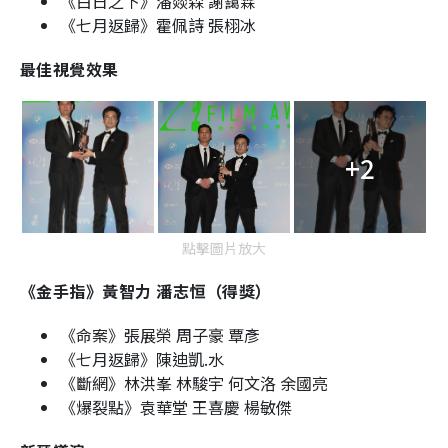
《白日之下》潘燚森 謝靄霖
《七月返歸》霍佩詩 張栩冰
最佳視覺效果
+2
點擊圖片放大
《金手指》黃智力 潘志恒（得獎）
《命案》張展榮 周子豪 覃彥
《七月返歸》陳迪凱.水
《斷網》林洪峯 林駿宇 何文洛 余國亮
《爆裂點》袁華堂 王喜慶 楊敏傑