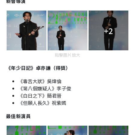
新晉導演
+2
點擊圖片放大
《年少日記》卓亦謙（得獎）
《毒舌大狀》吳煒倫
《第八個嫌疑人》李子俊
《白日之下》簡君晉
《但願人長久》祝紫嫣
最佳新演員