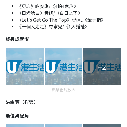
《毋忘》謝安琪/《4拍4家族》
《日光漂白》黃妍/《白日之下》
《Let's Get Go The Top》/大AL《金手指》
《一個人走走》岑寧兒/《1人婚禮》
終身成就獎
+2
點擊圖片放大
洪金寶（得獎）
最佳男配角