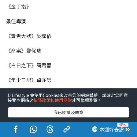
《金手指》
最佳導演
《毒舌大狀》吳煒倫
《命案》鄭保瑞
《白日之下》簡君晉
《年少日記》卓亦謙
《金手指》莊文強
U Lifestyle 會使用Cookies來改善您的網站體驗，請確定您同意
接受本網站之
私隱政策和使用條款
才可繼續瀏覽。
最佳編劇
我已閱讀及同意
《毒舌大狀》吳煒倫 張雲青 林偉文
本週好去處