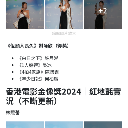
+2
點擊圖片放大
《但願人長久》謝咏欣（得獎）
《白日之下》
許月湘
《1人婚禮》吳冰
《4拍4家族》陳諾霆
《年少日記》何柏廉
香港電影金像獎2024｜紅地氈實
況（不斷更新）
林熙蕾