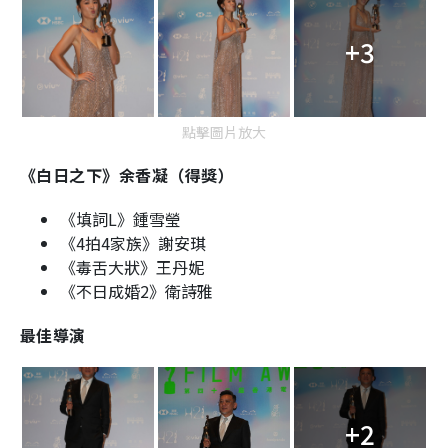
+3
點擊圖片放大
《白日之下》余香凝（得獎）
《填詞L》鍾雪瑩
《4拍4家族》謝安琪
《毒舌大狀》王丹妮
《不日成婚2》衛詩雅
最佳導演
+2