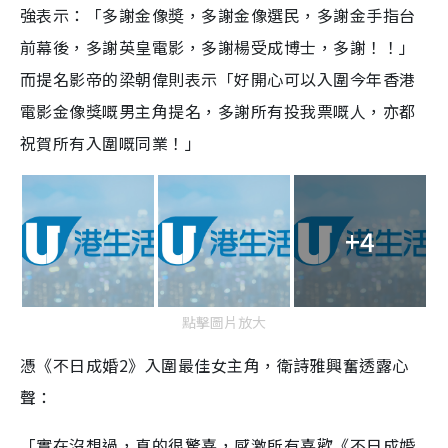
強表示：「多謝金像奬，多謝金像選民，多謝金手指台
前幕後，多謝英皇電影，多謝楊受成博士，多謝！！」
而提名影帝的梁朝偉則表示「好開心可以入圍今年香港
電影金像獎嘅男主角提名，多謝所有投我票嘅人，亦都
祝賀所有入圍嘅同業！」
+4
點擊圖片放大
憑《不日成婚2》入圍最佳女主角，衛詩雅興奮透露心
聲：
「實在沒想過，真的很驚喜，感激所有喜歡《不日成婚