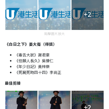
+2
點擊圖片放大
《白日之下》姜大衛（得獎）
《毒舌大狀》謝君豪
《但願人長久》吳慷仁
《年少日記》黃梓樂
《死屍死時四十四》李尚正
最佳剪接
+2