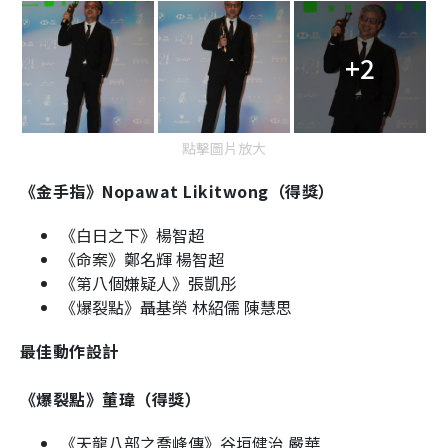
+2
點擊圖片放大
《金手指》Nopawat Likitwong（得獎）
《白日之下》楊智超
《命案》鄭名輝 楊智超
《第八個嫌疑人》張凱彤
《爆裂點》聶基榮 林紹儒 陳慧思
最佳動作設計
《爆裂點》董瑋（得獎）
《天龍八部之喬峰傳》谷垣健治 嚴華