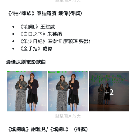
點擊圖片放大
《4拍4家族》泰迪羅賓 戴偉(得獎）
《填詞L》王建威
《白日之下》朱芸編
《年少日記》區樂恒 廖穎琛 張戩仁
《金手指》戴偉
最佳原創電影歌曲
+2
點擊圖片放大
《填詞魂》謝雅兒/《填詞L》（得獎）