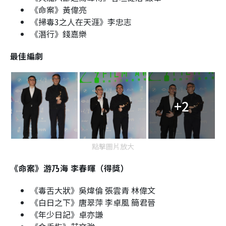
《命案》黃偉亮
《掃毒3之人在天涯》李忠志
《潛行》錢嘉樂
最佳編劇
+2
點擊圖片放大
《命案》游乃海 李春暉（得獎）
《毒舌大狀》吳煒倫 張雲青 林偉文
《白日之下》唐翠萍 李卓風 簡君晉
《年少日記》卓亦謙