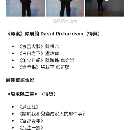
點擊圖片放大
《命案》梁展綸 David Richardson（得獎）
《毒舌大狀》陳祺合
《白日之下》盧煒麟
《年少日記》陳曉進 卓亦謙
《金手指》張叔平 彭正熙
最佳華語電影
《周處除三害》（得獎）
《滿江紅》
《關於我和鬼變成家人的那件事》
《富都青年》
《孤注一擲》