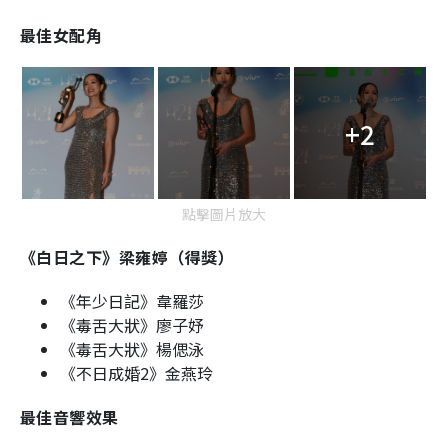
最佳女配角
+2
點擊圖片放大
《白日之下》梁雍婷（得獎）
《年少日記》韋羅莎
《毒舌大狀》廖子妤
《毒舌大狀》楊偲泳
《不日成婚2》金燕玲
最佳音響效果