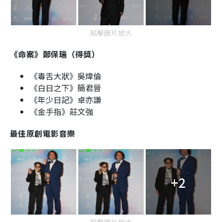
點擊圖片放大
《命案》鄭保瑞（得獎）
《毒舌大狀》吳煒倫
《白日之下》簡君晉
《年少日記》卓亦謙
《金手指》莊文強
最佳原創電影音樂
+2