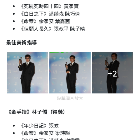
《死屍死時四十四》黃家寶
《白日之下》潘燚森 陳巧倩
《命案》余家安 葉嘉茵
《但願人長久》張叔平 陳子晴
最佳美術指導
+2
點擊圖片放大
《金手指》林子僑（得獎）
《年少日記》張蚊
《命案》余家安 梁詩韻