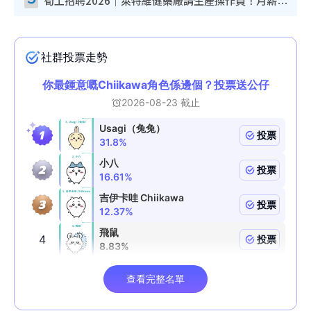
筍工招聘2026｜萊特維健藥廠請生產操作員！月薪高達$1.7萬 冷氣廠房/五天工作/保證雙糧