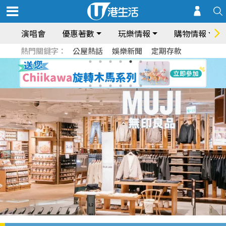
演唱會
優惠著數
玩樂情報
購物情報
熱門關鍵字：
公屋熱話
娛樂新聞
定期存款