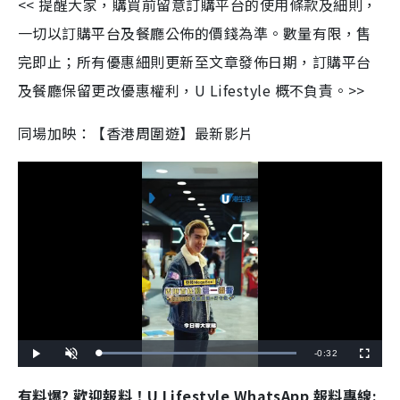
<< 提醒大家，購買前留意訂購平台的使用條款及細則，
一切以訂購平台及餐廳公佈的價錢為準。數量有限，售
完即止；所有優惠細則更新至文章發佈日期，訂購平台
及餐廳保留更改優惠權利，U Lifestyle 概不負責。>>
同場加映：【香港周圍遊】最新影片
R
-
0:32
L
P
U
F
o
l
n
u
a
a
m
l
e
d
y
u
l
有料爆? 歡迎報料！U Lifestyle WhatsApp 報料專線:
e
t
s