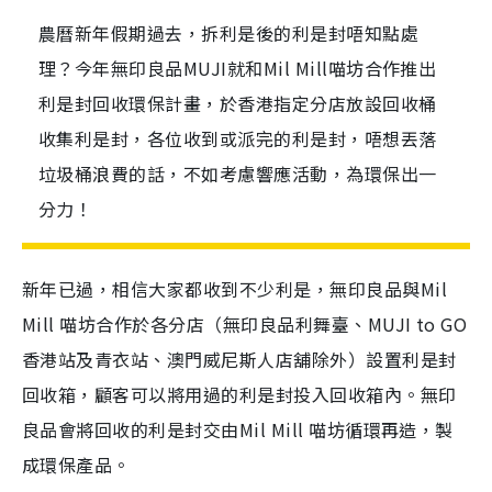
農曆新年假期過去，拆利是後的利是封唔知點處
理？今年無印良品MUJI就和Mil Mill喵坊合作推出
利是封回收環保計畫，於香港指定分店放設回收桶
收集利是封，各位收到或派完的利是封，唔想丟落
垃圾桶浪費的話，不如考慮響應活動，為環保出一
分力！
新年已過，相信大家都收到不少利是，
無印良品
與Mil
Mill 喵坊合作
於各分店（無印良品利舞臺、MUJI to GO
香港站及青衣站、澳門威尼斯人店舖除外）設置利是封
回收箱，顧客可以將用過的利是封投入回收箱內。無印
良品會將回收的利是封交由Mil Mill 喵坊循環再造，製
成環保產品。