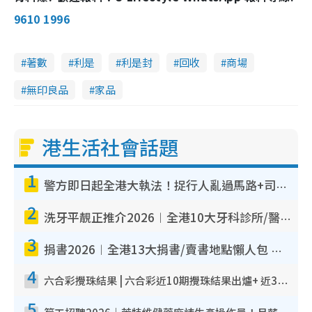
d
e
c
m
:
r
9610 1996
1
e
0
e
a
0
n
.
0
i
0
%
著數
利是
利是封
回收
商場
n
無印良品
家品
i
n
g
港生活社會話題
T
1
i
警方即日起全港大執法！捉行人亂過馬路+司機不專注駕駛！亂過馬路罰$2000
m
2
e
洗牙平靚正推介2026︱全港10大牙科診所/醫院懶人包 夜診至8點/鎮靜潔牙/醫療券適用
3
捐書2026︱全港13大捐書/賣書地點懶人包 二手課本最高$150＋舊書換免費咖啡/戲票
4
六合彩攪珠結果 | 六合彩近10期攪珠結果出爐+ 近30期最旺熱門中獎號碼
5