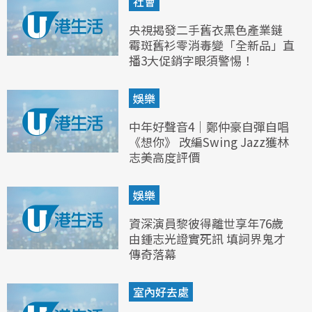
社會
央視揭發二手舊衣黑色產業鏈
霉斑舊衫零消毒變「全新品」直
播3大促銷字眼須警惕！
娛樂
中年好聲音4｜鄭仲豪自彈自唱
《想你》 改編Swing Jazz獲林
志美高度評價
娛樂
資深演員黎彼得離世享年76歲
由鍾志光證實死訊 填詞界鬼才
傳奇落幕
室內好去處