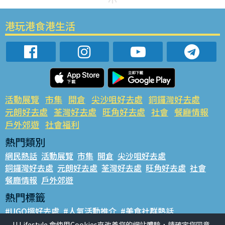
港玩港食港生活
活動展覽
市集
開倉
尖沙咀好去處
銅鑼灣好去處
元朗好去處
荃灣好去處
旺角好去處
社會
餐廳情報
戶外郊遊
社會福利
熱門類別
網民熱話
活動展覽
市集
開倉
尖沙咀好去處
銅鑼灣好去處
元朗好去處
荃灣好去處
旺角好去處
社會
餐廳情報
戶外郊遊
熱門標籤
#UGO搵好去處
#人氣活動推介
#美食社群熱話
#親子玩樂好去處
#ULifestyle應用程式
#限時搶
U Lifestyle 會使用Cookies來改善您的網站體驗，請確定您同意