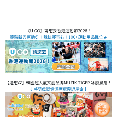
《U GO》請您去香港運動節2026！
體驗新興運動💦＋競技賽事💪＋100+運動用品攤位🔥
【送您🐯】韓國超人氣文創品牌MUZIK TIGER 冰感風扇！
↓將萌虎嘅慵懶療癒帶返屋企↓