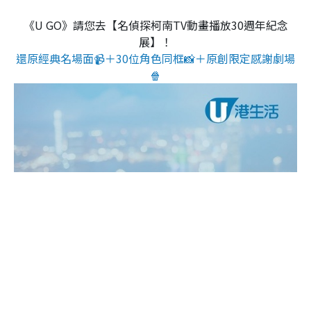
《U GO》請您去【名偵探柯南TV動畫播放30週年紀念
展】！
還原經典名場面📹＋30位角色同框📸＋原創限定感謝劇場
🍿