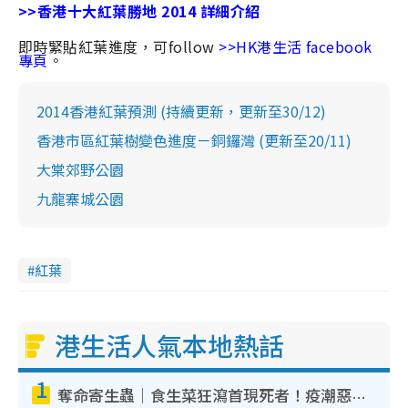
>>
香港十大紅葉勝地 2014 詳細介紹
即時緊貼紅葉進度，可follow
>>HK港生活 facebook
專頁
。
2014香港紅葉預測 (持續更新，更新至30/12)
香港市區紅葉樹變色進度－銅鑼灣 (更新至20/11)
大棠郊野公園
九龍寨城公園
紅葉
港生活人氣本地熱話
1
奪命寄生蟲｜食生菜狂瀉首現死者！疫潮惡化錄1.8萬宗病例 揭洗菜3大謬誤