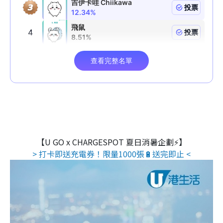
【U GO x CHARGESPOT 夏日消暑企劃⚡】
> 打卡即送充電券！限量1000張🔋送完即止 <