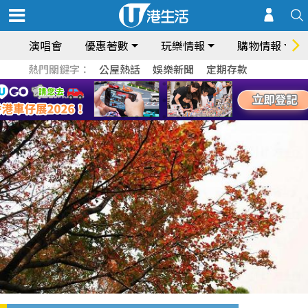
演唱會
優惠著數
玩樂情報
購物情報
熱門關鍵字：
公屋熱話
娛樂新聞
定期存款