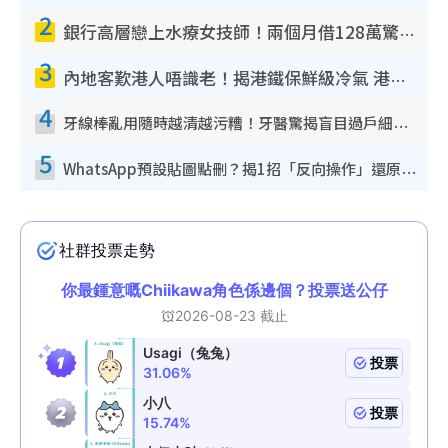
2
銀行高層戀上水療女技師！兩個月借128萬驚覺「沉船」沉落火海 揭背後疑似邪教操控賣淫
3
內地客歎港人唔識老！揭港鐵保鮮級冷氣 港人求放過：咪投訴
4
牙線棒亂用隨時越清越污糟！牙醫驚揭盲目過戶細菌恐致蛀牙：呢種先係日常真保養
5
WhatsApp預設貼圖點刪？揭1招「反向操作」還原簡潔介面 附3步實測教學