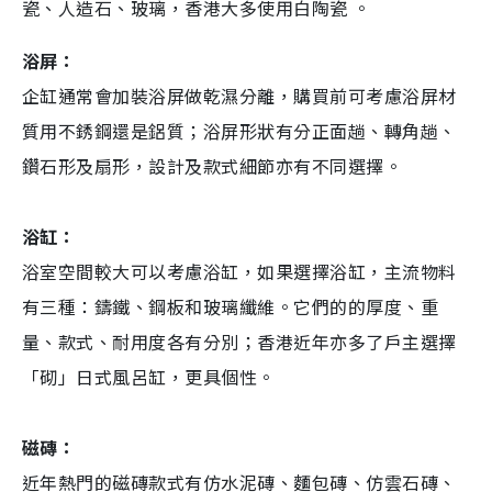
瓷、人造石、玻璃，香港大多使用白陶瓷 。
浴屏：
企缸通常會加裝浴屏做乾濕分離，購買前可考慮浴屏材
質用不銹鋼還是鋁質；浴屏形狀有分正面趟、轉角趟、
鑽石形及扇形，設計及款式細節亦有不同選擇。
浴缸：
浴室空間較大可以考慮浴缸，如果選擇浴缸，主流物料
有三種：鑄鐵、鋼板和玻璃纖維。它們的的厚度、重
量、款式、耐用度各有分別；香港近年亦多了戶主選擇
「砌」日式風呂缸，更具個性。
磁磚：
近年熱門的磁磚款式有仿水泥磚、麵包磚、仿雲石磚、