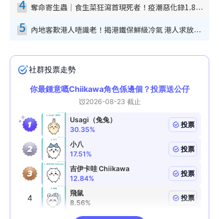
4
奪命寄生蟲｜食生菜狂瀉首現死者！疫潮惡化錄1.8萬宗病例 揭洗菜3大謬誤
5
內地客歎港人唔識老！揭港鐵保鮮級冷氣 港人求放過：咪投訴