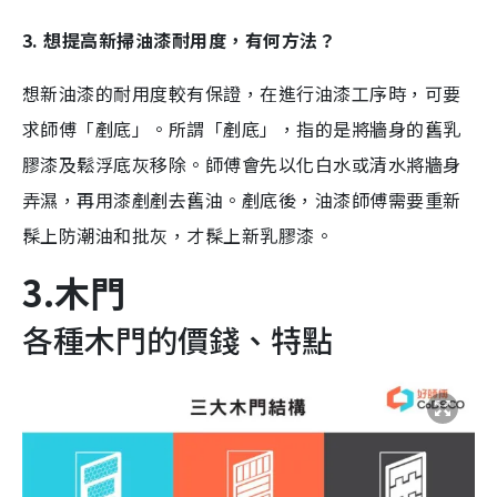
3. 想提高新掃油漆耐用度，有何方法？
想新油漆的耐用度較有保證，在進行油漆工序時，可要
求師傅「剷底」。所謂「剷底」，指的是將牆身的舊乳
膠漆及鬆浮底灰移除。師傅會先以化白水或清水將牆身
弄濕，再用漆剷剷去舊油。剷底後，油漆師傅需要重新
髹上防潮油和批灰，才髹上新乳膠漆。
3.木門
各種木門的價錢、特點