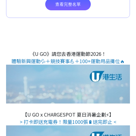
《U GO》請您去香港運動節2026！
體驗新興運動💦＋競技賽事💪＋100+運動用品攤位🔥
【U GO x CHARGESPOT 夏日消暑企劃⚡】
> 打卡即送充電券！限量1000張🔋送完即止 <