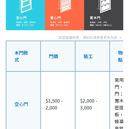
木門款
物料
門價
裝工
式
點
常用於
門、廁
門；面
$1,500 -
$2,000 -
實木皮
空心門
2,000
3,000
密度纖
板，門
蜂巢紙
充物