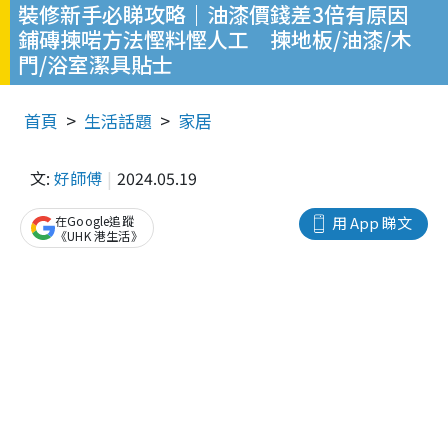
裝修新手必睇攻略｜油漆價錢差3倍有原因
鋪磚揀啱方法慳料慳人工 揀地板/油漆/木
門/浴室潔具貼士
首頁
生活話題
家居
文:
好師傅
2024.05.19
在Google追蹤
用 App 睇文
《UHK 港生活》