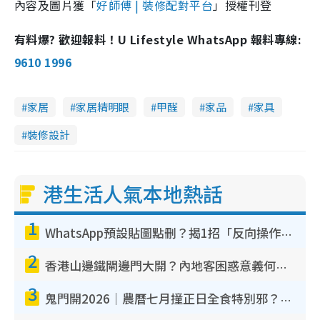
內容及圖片獲「
好師傅 | 裝修配對平台
」授權刊登
有料爆? 歡迎報料！U Lifestyle WhatsApp 報料專線:
9610 1996
家居
家居精明眼
甲醛
家品
家具
裝修設計
港生活人氣本地熱話
1
WhatsApp預設貼圖點刪？揭1招「反向操作」還原簡潔介面 附3步實測教學
2
香港山邊鐵閘邊門大開？內地客困惑意義何在！網民神回覆：呢種叫法理性防禦
3
鬼門開2026｜農曆七月撞正日全食特別邪？專家警告切忌做一事！揭4大禁忌+2招保平安