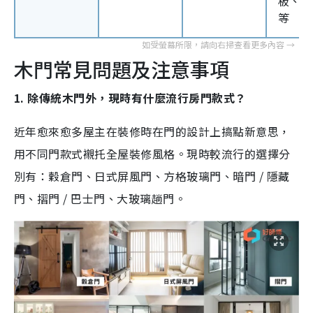
板、纖
等
木門常見問題及注意事項
1. 除傳統木門外，現時有什麼流行房門款式？
近年愈來愈多屋主在裝修時在門的設計上搞點新意思，
用不同門款式襯托全屋裝修風格。現時較流行的選擇分
別有：穀倉門、日式屏風門、方格玻璃門、暗門 / 隱藏
門、摺門 / 巴士門、大玻璃趟門。