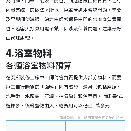
為門鎖、門鉸、氣鼓「開位」到底應該由誰負責，在行
內沒有統一的做法。所以，戶主若選用傳統門鎖，需要
及早與師傅溝通，決定由師傅還是由門的供應商負責開
位。若客人打算用電子鎖，因涉及保養問題，建議最好
由代理處理。
4.浴室物料
各類浴室物料預算
在廁所裝修工序中，師傅會負責提供大部分物料，而要
戶主自行購買的「面料」則有磁磚、潔具（包括座廁、
洗手盤、水龍頭、花灑、抽氣扇）和浴室門。 面料款式
選擇多，價錢豐儉由人，總費用可以低至1萬多元。