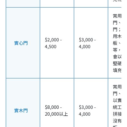
常用於
門、廚
門；門
用木條
$2,000 -
$3,000 -
實心門
板、纖
4,500
4,000
等，優
會以櫸
堅硬木
填充
常用於
門、戶
以實木
$8,000 -
$3,000 -
統工藝
實木門
20,000以上
4,000
拼接而
沒有再