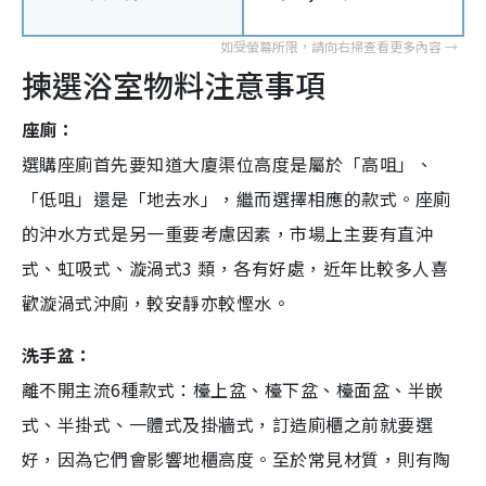
揀選浴室物料注意事項
座廁：
選購座廁首先要知道大廈渠位高度是屬於「高咀」、
「低咀」還是「地去水」，繼而選擇相應的款式。座廁
的沖水方式是另一重要考慮因素，市場上主要有直沖
式、虹吸式、漩渦式3 類，各有好處，近年比較多人喜
歡漩渦式沖廁，較安靜亦較慳水。
洗手盆：
離不開主流6種款式：檯上盆、檯下盆、檯面盆、半嵌
式、半掛式、一體式及掛牆式，訂造廁櫃之前就要選
好，因為它們會影響地櫃高度。至於常見材質，則有陶