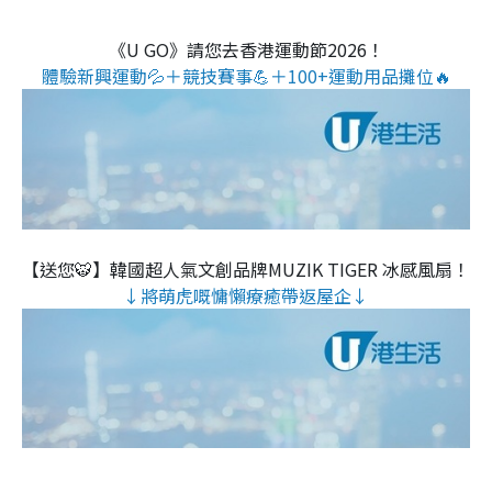
《U GO》請您去香港運動節2026！
體驗新興運動💦＋競技賽事💪＋100+運動用品攤位🔥
【送您🐯】韓國超人氣文創品牌MUZIK TIGER 冰感風扇！
↓將萌虎嘅慵懶療癒帶返屋企↓