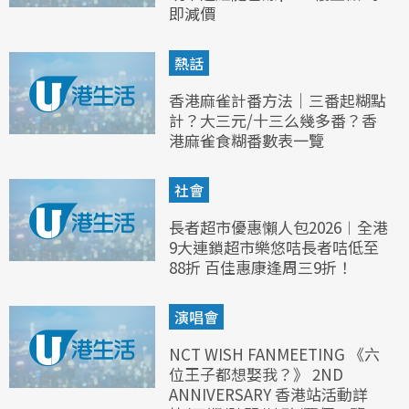
即減價
熱話
香港麻雀計番方法｜三番起糊點
計？大三元/十三么幾多番？香
港麻雀食糊番數表一覽
社會
長者超市優惠懶人包2026︱全港
9大連鎖超市樂悠咭長者咭低至
88折 百佳惠康逢周三9折！
演唱會
NCT WISH FANMEETING 《六
位王子都想娶我？》 2ND
ANNIVERSARY 香港站活動詳