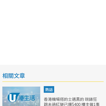
相關文章
熱話
香港機場搭的士遇黑的 咪錶狂
跳未過紅隧已爆$400 樓主做1事