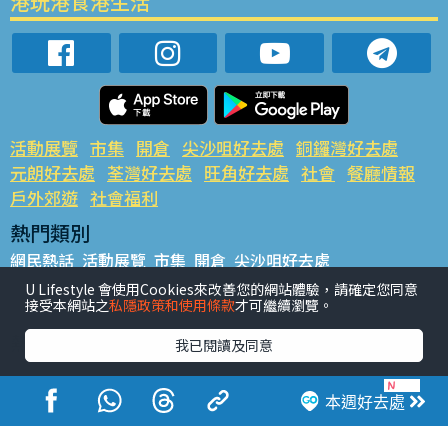
港玩港食港生活
活動展覽
市集
開倉
尖沙咀好去處
銅鑼灣好去處
元朗好去處
荃灣好去處
旺角好去處
社會
餐廳情報
戶外郊遊
社會福利
熱門類別
網民熱話
活動展覽
市集
開倉
尖沙咀好去處
銅鑼灣好去處
元朗好去處
荃灣好去處
旺角好去處
社會
U Lifestyle 會使用Cookies來改善您的網站體驗，請確定您同意
接受本網站之
私隱政策和使用條款
才可繼續瀏覽。
餐廳情報
戶外郊遊
熱門標籤
我已閱讀及同意
#UGO搵好去處
#人氣活動推介
#美食社群熱話
#親子玩樂好去處
#ULifestyle應用程式
#限時搶
本週好去處
#UJetso禮物放送
#ULifestyle商戶中心
#著數
#網絡熱話