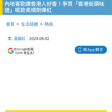
內地客勁讚香港人好香！爭買「香港街頭味
道」呢款柔順劑爆紅
首頁
生活話題
熱話
文:
溫藹紅
2024.04.02
在Google追蹤
用 App 睇文
《UHK 港生活》