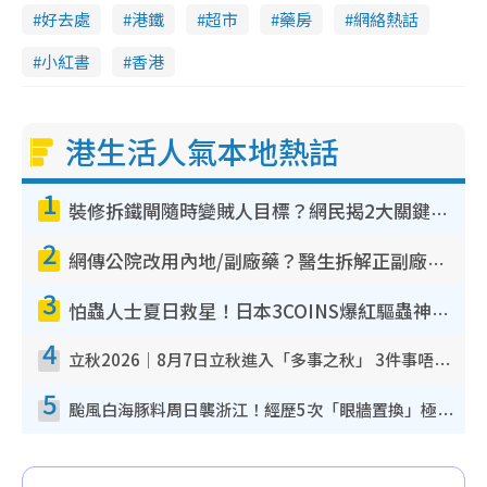
好去處
港鐵
超市
藥房
網絡熱話
小紅書
香港
港生活人氣本地熱話
1
裝修拆鐵閘隨時變賊人目標？網民揭2大關鍵用途：裝新式等於白裝？附新舊鐵閘分別
2
網傳公院改用內地/副廠藥？醫生拆解正副廠分別 揭4類人換藥隨時出事
3
怕蟲人士夏日救星！日本3COINS爆紅驅蟲神器$45起 1招「全程免觸碰」輕鬆搞定小強
4
立秋2026｜8月7日立秋進入「多事之秋」 3件事唔做得！專家教6招開運 清枱頭／銀包納氣接好運
5
颱風白海豚料周日襲浙江！經歷5次「眼牆置換」極罕見 成登陸內地最長途颱風