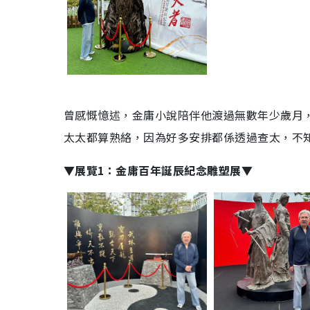
曾感慨憶述，金庸小說陪伴他渡過無數年少歲月
太太都算熟絡，因為好多安排都係透過查太，不
▼展覽1：金庸百年誕辰紀念雕塑展▼