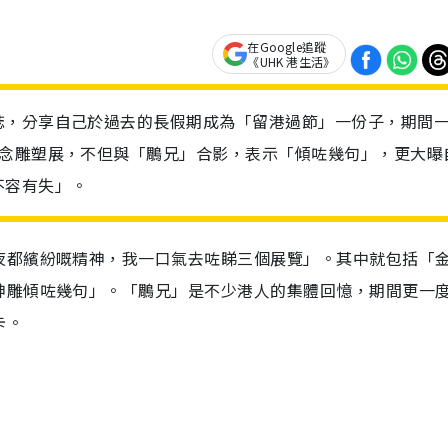
在Google追蹤
《UHK 港生活》
誌，分享自己於過去的長假期成為「留港過節」一份子，期間
紀念雕塑展，不但與「鵰兄」合影，表示「傾咗幾句」，更大曝
不容有失」。
夜都繽紛嘅精神，我一口氣去咗睇三個展覽」。其中就包括「
神雕傾咗幾句」。「鵰兄」是不少港人的集體回憶，期間更一
卡。