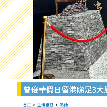
曾俊華假日留港睇足3大
首頁
生活話題
熱話