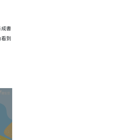
集成書
內看到