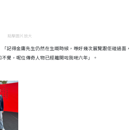
點擊圖片放大
，「記得金庸先生仍然在生嘅時候，喺好幾次展覽跟佢碰過面
知不覺，呢位傳奇人物已經離開咗我哋六年」。