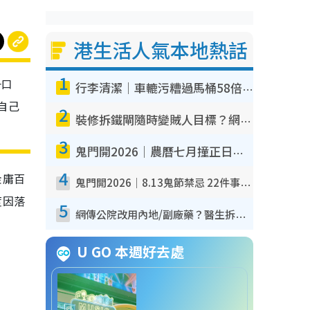
港生活人氣本地熱話
1
一口
行李清潔｜車轆污糟過馬桶58倍！專家警告忌用酒精抹 教1招免污手除菌
自己
2
裝修拆鐵閘隨時變賊人目標？網民揭2大關鍵用途：裝新式等於白裝？附新舊鐵閘分別
3
鬼門開2026｜農曆七月撞正日全食特別邪？專家警告切忌做一事！揭4大禁忌+2招保平安
4
金庸百
鬼門開2026｜8.13鬼節禁忌 22件事唔做得！燒肉、刺身要少食？半夜勿吹口哨/打呢個電話
度因落
5
網傳公院改用內地/副廠藥？醫生拆解正副廠分別 揭4類人換藥隨時出事
U GO 本週好去處