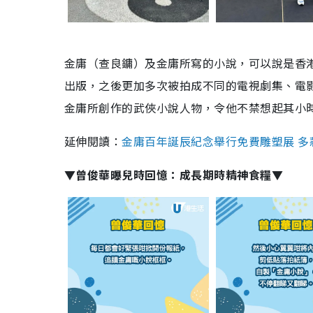
金庸（查良鏞）及金庸所寫的小說，可以說是香
出版，之後更加多次被拍成不同的電視劇集、電
金庸所創作的武俠小說人物，令他不禁想起其小
延伸閱讀：
金庸百年誕辰紀念舉行免費雕塑展 多
▼曾俊華曝兒時回憶：成長期時精神食糧▼