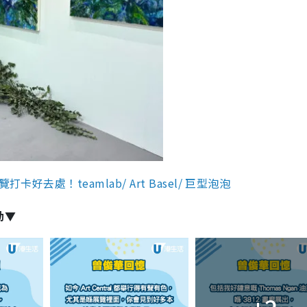
好去處！teamlab/ Art Basel/ 巨型泡泡
動▼