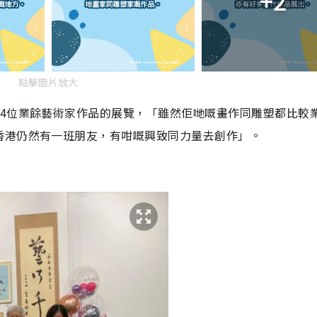
+2
點擊圖片放大
14位業餘藝術家作品的展覽，「雖然佢哋嘅畫作同雕塑都比較
香港仍然有一班朋友，有咁嘅興致同力量去創作」。