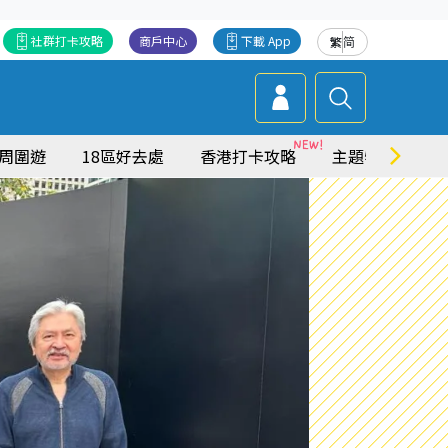
社群打卡攻略
商戶中心
下載 App
繁
简
周圍遊
18區好去處
香港打卡攻略
主題特集