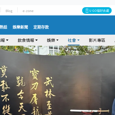
Blog
e-zone
U GO搵好去處
熱話
娛樂新聞
定期存款
情報
飲食情報
娛樂
社會
影片專區