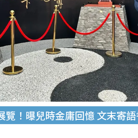
展覽！曝兒時金庸回憶 文末寄