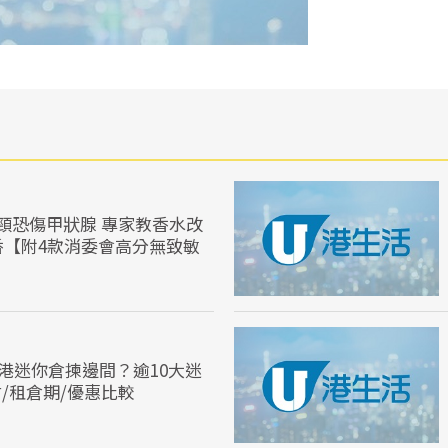
頸恐傷甲狀腺 專家教香水改
香【附4款消委會高分無致敏
香港迷你倉揀邊間？逾10大迷
/租倉期/優惠比較