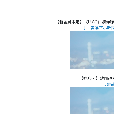
【新會員限定】《U GO》請你
↓一齊睇下小新
【送您🐯】韓國超人
↓將