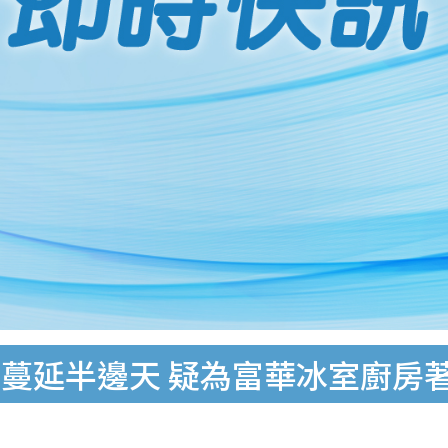
蔓延半邊天 疑為富華冰室廚房