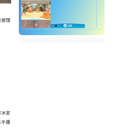
場管理
華冰室
延半邊