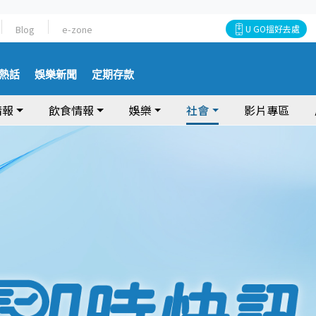
Blog
e-zone
U GO搵好去處
熱話
娛樂新聞
定期存款
情報
飲食情報
娛樂
社會
影片專區