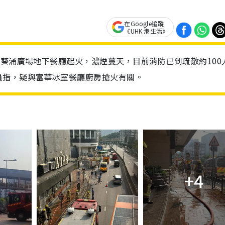
在Google追蹤
《UHK 港生活》
，葵涌廣場地下餐廳起火，濃煙蔓天，目前消防已到疏散約100
員指，疑與富華冰室餐廳廚房搶火有關。
+4