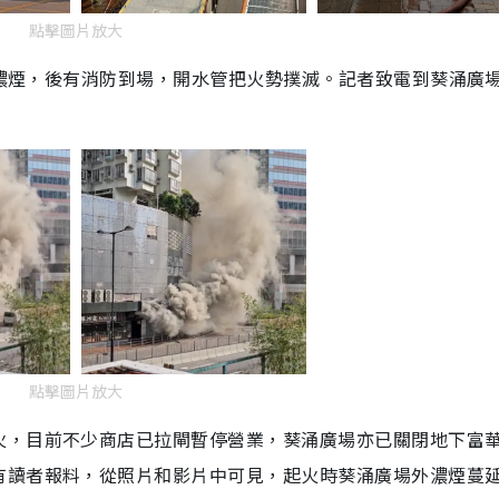
點擊圖片放大
陣陣濃煙，後有消防到場，開水管把火勢撲滅。記者致電到葵涌廣
點擊圖片放大
火，目前不少商店已拉閘暫停營業，葵涌廣場亦已關閉地下富
有讀者報料，從照片和影片中可見，起火時葵涌廣場外濃煙蔓