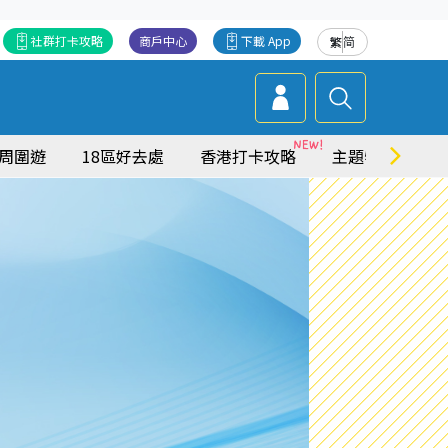
社群打卡攻略
商戶中心
下載 App
繁
简
周圍遊
18區好去處
香港打卡攻略
主題特集