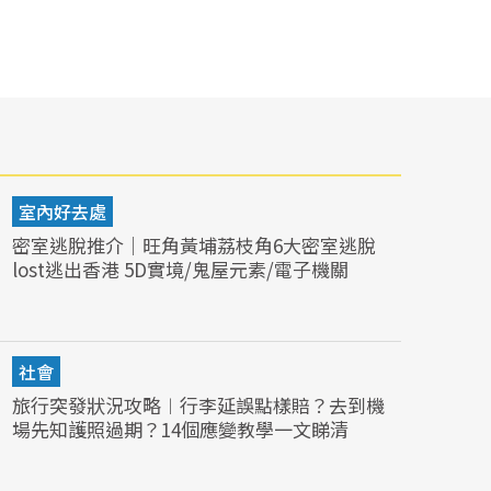
室內好去處
密室逃脫推介｜旺角黃埔荔枝角6大密室逃脫
lost逃出香港 5D實境/鬼屋元素/電子機關
社會
旅行突發狀況攻略︱行李延誤點樣賠？去到機
場先知護照過期？14個應變教學一文睇清