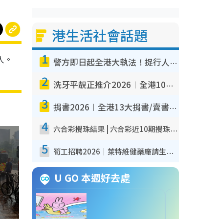
港生活社會話題
1
人。
警方即日起全港大執法！捉行人亂過馬路+司機不專注駕駛！亂過馬路罰$2000
2
洗牙平靚正推介2026︱全港10大牙科診所/醫院懶人包 夜診至8點/鎮靜潔牙/醫療券適用
3
捐書2026︱全港13大捐書/賣書地點懶人包 二手課本最高$150＋舊書換免費咖啡/戲票
4
六合彩攪珠結果 | 六合彩近10期攪珠結果出爐+ 近30期最旺熱門中獎號碼
5
筍工招聘2026｜萊特維健藥廠請生產操作員！月薪高達$1.7萬 冷氣廠房/五天工作/保證雙糧
U GO 本週好去處