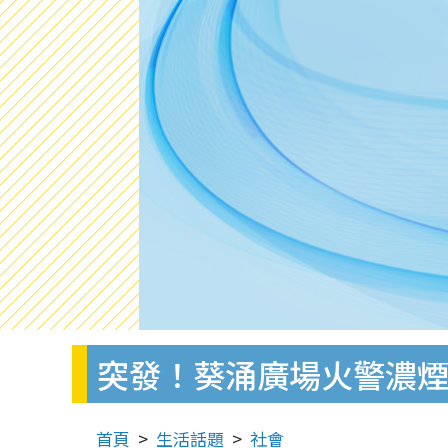
突發！葵涌廣場火警濃煙
首頁
生活話題
社會