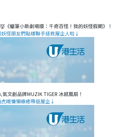
睇👹《蠟筆小新劇場版：千奇百怪！我的妖怪假期》！
同妖怪朋友們點樣聯手拯救屋企人啦↓
氣文創品牌MUZIK TIGER 冰感風扇！
萌虎嘅慵懶療癒帶返屋企↓