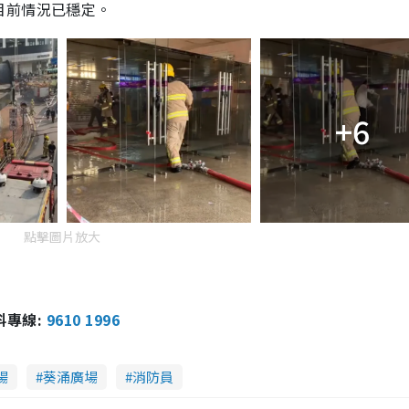
目前情況已穩定。
+6
點擊圖片放大
報料專線:
9610 1996
場
葵涌廣場
消防員