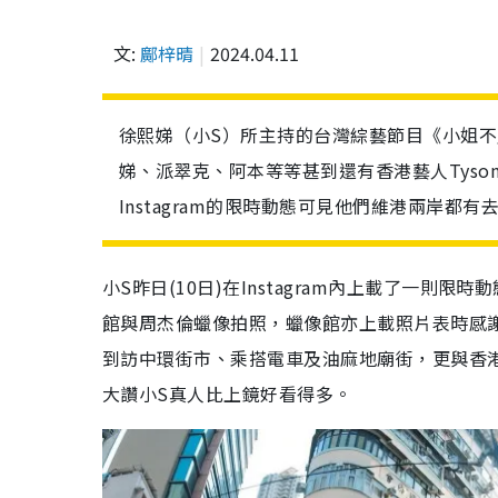
文:
鄺梓晴
2024.04.11
徐熙娣（小S）所主持的台灣綜藝節目《小姐
娣、派翠克、阿本等等甚到還有香港藝人Tyson 
Instagram的限時動態可見他們維港兩岸
小S昨日(10日)在Instagram內上載了一
館與周杰倫蠟像拍照，蠟像館亦上載照片表時感謝團
到訪中環街市、乘搭電車及油麻地廟街，更與香港藝
大讚小S真人比上鏡好看得多。