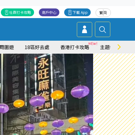
社群打卡攻略
商戶中心
下載 App
繁
简
周圍遊
18區好去處
香港打卡攻略
主題特集