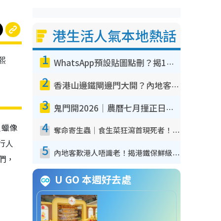
港生活人氣本地熱話
1
熙
WhatsApp預設貼圖點刪？揭1招「反向操作」還原簡潔介面 附3步實測教學
2
香港山邊鐵閘邊門大開？內地客困惑意義何在！網民神回覆：呢種叫法理性防禦
3
鬼門開2026｜農曆七月撞正日全食特別邪？專家警告切忌做一事！揭4大禁忌+2招保平安
4
人蠟像
奪命寄生蟲｜食生菜狂瀉首現死者！疫潮惡化錄1.8萬宗病例 揭洗菜3大謬誤
行人
5
內地客歎港人唔識老！揭港鐵保鮮級冷氣 港人求放過：咪投訴
他們，
U GO 本週好去處