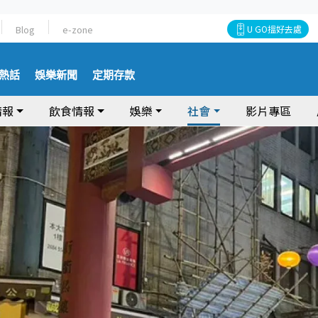
Blog
e-zone
U GO搵好去處
熱話
娛樂新聞
定期存款
情報
飲食情報
娛樂
社會
影片專區