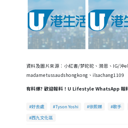
資料及圖片來源︰小紅書/梦砣砣、漪恩、IG/沖elephant
madametussaudshongkong、ilsachang1109
有料爆? 歡迎報料！U Lifestyle WhatsApp 
好去處
Tyson Yoshi
徐熙娣
歌手
西九文化區