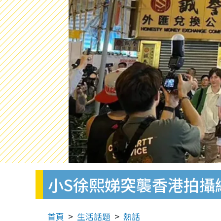
小S徐熙娣突襲香港拍攝綜藝
首頁
生活話題
熱話