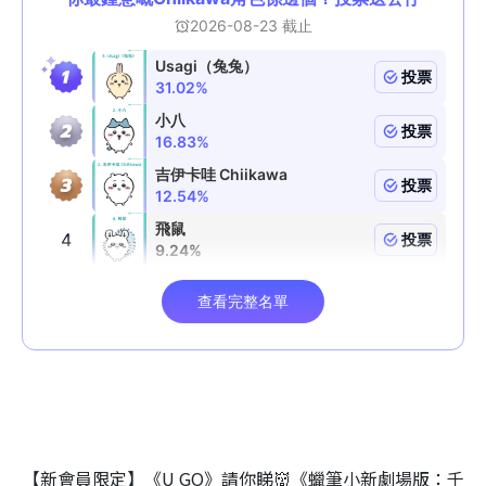
【新會員限定】《U GO》請你睇👹《蠟筆小新劇場版：千