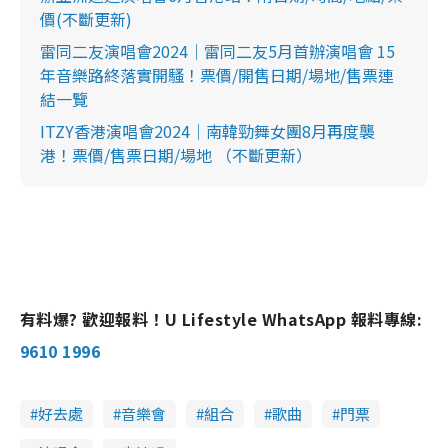
g
價(不斷更新)
T
雷同二友演唱會2024｜雷同二友5月首辦演唱會 15
年音樂路終落實開騷！票價/開售日期/場地/售票連
i
結一覽
m
ITZY香港演唱會2024｜南韓勁舞女團8月再度襲
e
港！票價/售票日期/場地 （不斷更新）
有料爆? 歡迎報料！U Lifestyle WhatsApp 報料專線:
9610 1996
好去處
音樂會
組合
歌曲
門票