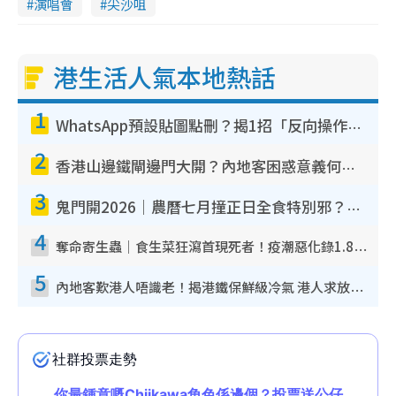
演唱會
尖沙咀
港生活人氣本地熱話
1
WhatsApp預設貼圖點刪？揭1招「反向操作」還原簡潔介面 附3步實測教學
2
香港山邊鐵閘邊門大開？內地客困惑意義何在！網民神回覆：呢種叫法理性防禦
3
鬼門開2026｜農曆七月撞正日全食特別邪？專家警告切忌做一事！揭4大禁忌+2招保平安
4
奪命寄生蟲｜食生菜狂瀉首現死者！疫潮惡化錄1.8萬宗病例 揭洗菜3大謬誤
5
內地客歎港人唔識老！揭港鐵保鮮級冷氣 港人求放過：咪投訴