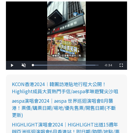
R
-
0:34
L
P
U
F
o
l
n
u
a
a
m
l
e
d
y
u
l
e
t
s
d
e
c
KCON香港2024︱韓團訪港貼地行程大公開！
m
:
r
9
e
Highlight成員大買熱門手信/aespa孝琳遊覽尖沙咀
5
e
a
.
n
2
aespa演唱會2024｜aespa 世界巡迴演唱會8月襲
9
i
%
港！票價/購票日期/場地/優先售票/開售日期(不斷
n
更新)
i
HIGHLIGHT演唱會2024｜HIGHLIGHT出道15週年
n
辦亞洲巡迴演唱會6月香港站！附日期/時間/地點/票