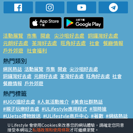
活動展覽
市集
開倉
尖沙咀好去處
銅鑼灣好去處
元朗好去處
荃灣好去處
旺角好去處
社會
餐廳情報
戶外郊遊
社會福利
熱門類別
網民熱話
活動展覽
市集
開倉
尖沙咀好去處
銅鑼灣好去處
元朗好去處
荃灣好去處
旺角好去處
社會
餐廳情報
戶外郊遊
熱門標籤
#UGO搵好去處
#人氣活動推介
#美食社群熱話
#親子玩樂好去處
#ULifestyle應用程式
#限時搶
#UJetso禮物放送
#ULifestyle商戶中心
#著數
#網絡熱話
U Lifestyle 會使用Cookies來改善您的網站體驗，請確定您同意
香港經濟日報版權所有©2026
接受本網站之
私隱政策和使用條款
才可繼續瀏覽。