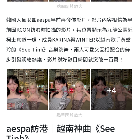
點擊圖片放大
韓國人氣女團aespa早前再發佈影片，影片內容相信為早
前因KCON訪港時拍攝的影片，其位置顯示為九龍公園近
柯士甸道一處，成員KARINA與WINTER以越南歌手黃垂
玲的《See Tinh》音樂跳舞，兩人可愛又互相配合的舞
步引發網絡熱議，影片讚好數目瞬間就突破一百萬！
+4
點擊圖片放大
aespa訪港｜越南神曲《See
Tinh》