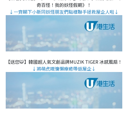
奇百怪！我的妖怪假期》！
↓一齊睇下小新同妖怪朋友們點樣聯手拯救屋企人啦↓
【送您🐯】韓國超人氣文創品牌MUZIK TIGER 冰感風扇！
↓將萌虎嘅慵懶療癒帶返屋企↓