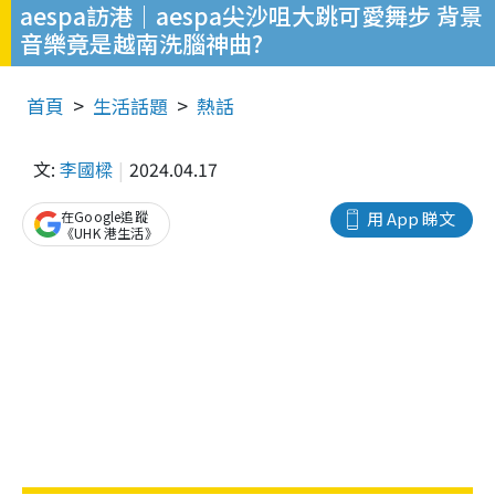
aespa訪港｜aespa尖沙咀大跳可愛舞步 背景
音樂竟是越南洗腦神曲?
首頁
生活話題
熱話
文:
李國樑
2024.04.17
在Google追蹤
用 App 睇文
《UHK 港生活》