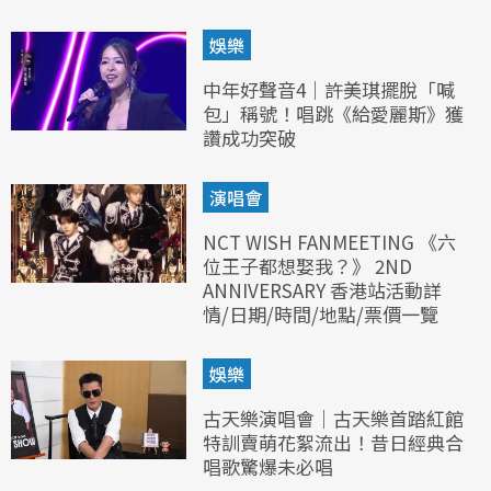
娛樂
中年好聲音4｜許美琪擺脫「喊
包」稱號！唱跳《給愛麗斯》獲
讚成功突破
演唱會
NCT WISH FANMEETING 《六
位王子都想娶我？》 2ND
ANNIVERSARY 香港站活動詳
情/日期/時間/地點/票價一覽
娛樂
古天樂演唱會｜古天樂首踏紅館
特訓賣萌花絮流出！昔日經典合
唱歌驚爆未必唱