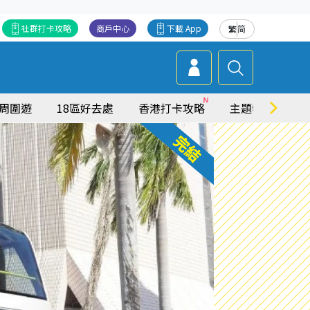
社群打卡攻略
商戶中心
下載 App
繁
简
周圍遊
18區好去處
香港打卡攻略
主題特集