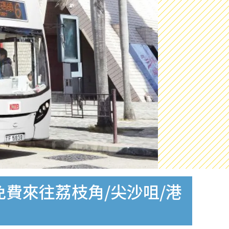
免費來往荔枝角/尖沙咀/港