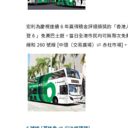
宏利為慶視連續 6 年贏得積金評級頒獎的「香港人之
登 6 」免費巴士遊。當日全港市民均可無限次免費乘搭
線和 260 號線 [中環（交易廣場）⇌ 赤柱市場]。