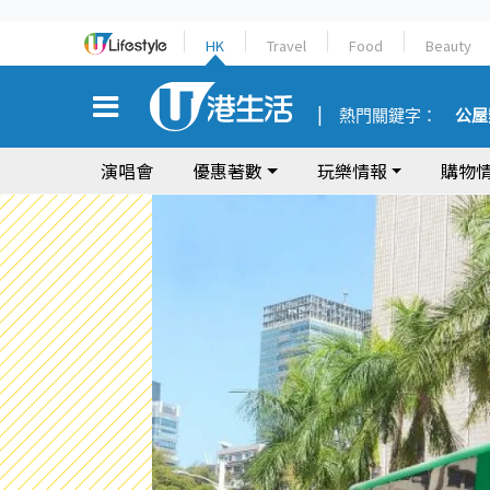
HK
Travel
Food
Beauty
熱門關鍵字：
公屋
演唱會
優惠著數
玩樂情報
購物