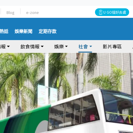
Blog
e-zone
U GO搵好去處
熱話
娛樂新聞
定期存款
情報
飲食情報
娛樂
社會
影片專區