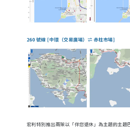
260 號線 [中環（交易廣場）⇌ 赤柱市場]
宏利特別推出兩架以「伴您退休」為主題的主題