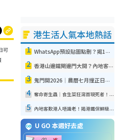
港生活人氣本地熱話
1
日可
WhatsApp預設貼圖點刪？揭1招「反向操作」還原簡潔介面 附3步實測教學
廣
2
香港山邊鐵閘邊門大開？內地客困惑意義何在！網民神回覆：呢種叫法理性防禦
3
鬼門開2026｜農曆七月撞正日全食特別邪？專家警告切忌做一事！揭4大禁忌+2招保平安
4
奪命寄生蟲｜食生菜狂瀉首現死者！疫潮惡化錄1.8萬宗病例 揭洗菜3大謬誤
5
內地客歎港人唔識老！揭港鐵保鮮級冷氣 港人求放過：咪投訴
U GO 本週好去處