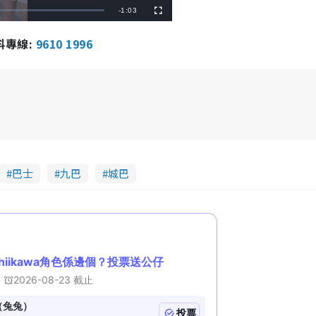
R
-
1:03
F
u
l
e
l
報料專線:
9610 1996
s
c
m
r
e
e
a
n
i
n
i
n
巴士
九巴
城巴
g
T
i
m
e