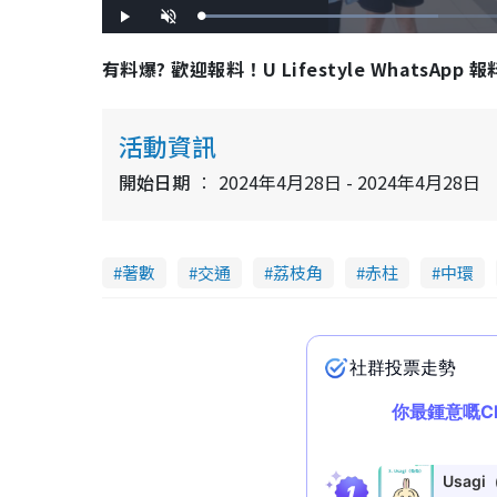
L
P
U
o
l
n
a
a
m
d
y
u
有料爆? 歡迎報料！U Lifestyle WhatsApp 
e
t
d
e
:
5
1
.
4
活動資訊
3
%
開始日期
2024年4月28日 - 2024年4月28日
著數
交通
荔枝角
赤柱
中環