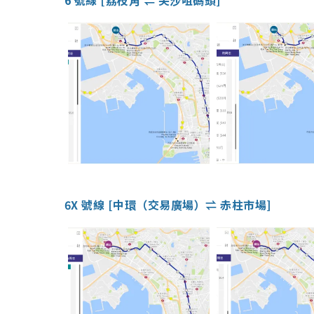
6 號線 [荔枝角 ⇌ 尖沙咀碼頭]
6X 號線 [中環（交易廣場）⇌ 赤柱市場]