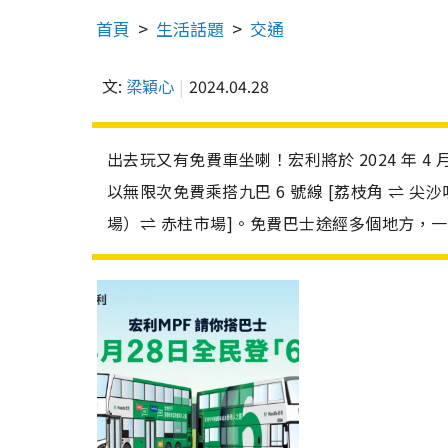
首頁
生活話題
交通
文:
梁穎心
2024.04.28
出去玩又有免費車坐喇！宏利將於 2024 年 4
以無限次免費乘搭九巴 6 號線 [荔枝角 ⇌ 尖沙咀
場）⇌ 赤柱市場]。免費巴士途經多個地方，