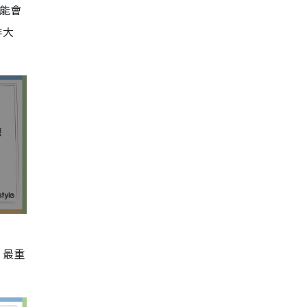
能會
排大
，最重