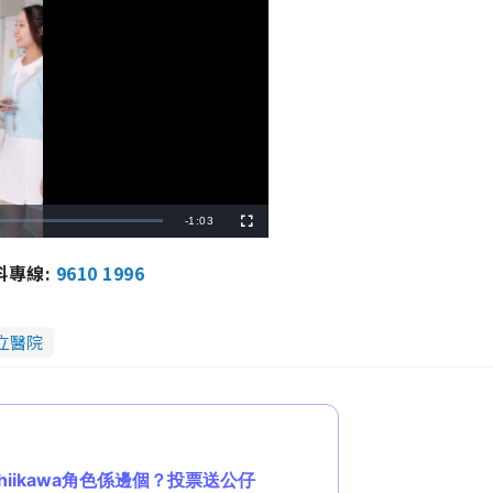
R
-
1:03
F
u
l
e
l
報料專線:
9610 1996
s
c
m
r
e
e
a
n
立醫院
i
n
i
n
g