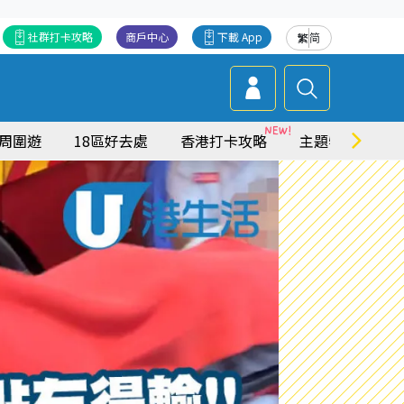
社群打卡攻略
商戶中心
下載 App
繁
简
周圍遊
18區好去處
香港打卡攻略
主題特集