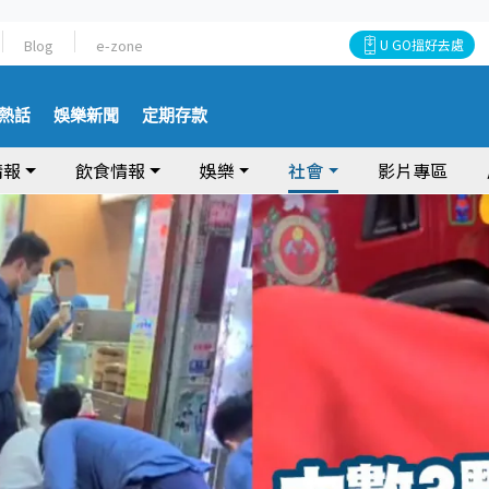
Blog
e-zone
U GO搵好去處
熱話
娛樂新聞
定期存款
情報
飲食情報
娛樂
社會
影片專區