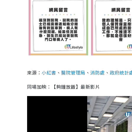
來源：
小紅書
、
醫院管理局
、
消防處
、
政府統計
同場加映：【夠鐘放飯】最新影片