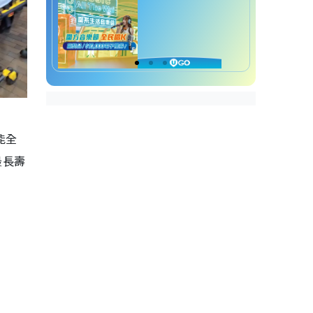
能全
最長壽