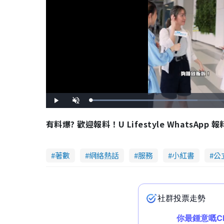
L
P
U
o
l
n
a
a
m
d
y
u
有料爆? 歡迎報料！U Lifestyle WhatsApp 
e
t
d
e
:
5
1
.
4
著數
網絡熱話
服務
小紅書
公
3
%