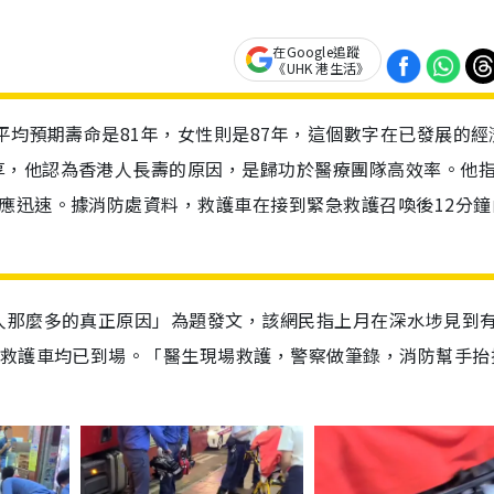
在Google追蹤
《UHK 港生活》
平均預期壽命是81年，女性則是87年，這個數字在已發展的經
享，他認為香港人長壽的原因，是歸功於醫療團隊高效率。他
應迅速。據消防處資料，救護車在接到緊急救護召喚後12分鐘
人那麼多的真正原因」為題發文，該網民指上月在深水埗見到
、救護車均已到場。「醫生現場救護，警察做筆錄，消防幫手抬