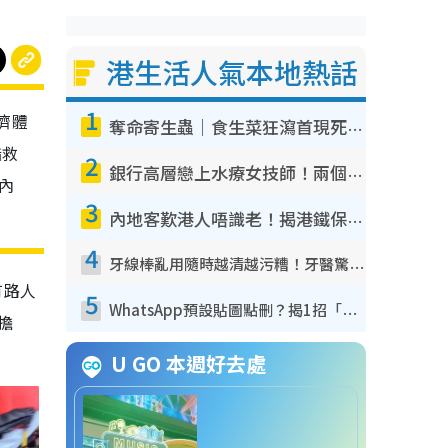
港生活人氣本地熱話
1
濟體
奪命寄生蟲｜食生菜狂瀉首現死者！疫潮惡化錄1.8萬宗病例 揭洗菜3大謬誤
指救
2
銀行高層戀上水療女技師！兩個月借128萬驚覺「沉船」沉落火海 揭背後疑似邪教操控賣淫
內
3
內地客歎港人唔識老！揭港鐵保鮮級冷氣 港人求放過：咪投訴
4
牙線棒亂用隨時越清越污糟！牙醫驚揭盲目過戶細菌恐致蛀牙：呢種先係日常真保養
有路人
5
WhatsApp預設貼圖點刪？揭1招「反向操作」還原簡潔介面 附3步實測教學
擔
U GO 本週好去處