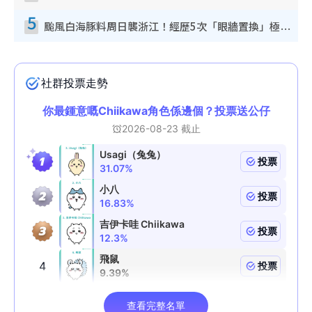
5
颱風白海豚料周日襲浙江！經歷5次「眼牆置換」極罕見 成登陸內地最長途颱風