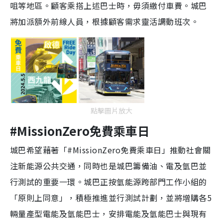
咀等地區。顧客乘搭上述巴士時，毋須繳付車費。城巴
將加派額外前線人員，根據顧客需求靈活調動班次。
點擊圖片放大
#MissionZero免費乘車日
城巴希望藉著「#MissionZero免費乘車日」推動社會關
注新能源公共交通，同時也是城巴籌備油、電及氫巴並
行測試的重要一環。城巴正按氫能源跨部門工作小組的
「原則上同意」，積極推進並行測試計劃，並將增購各5
輛量產型電能及氫能巴士，安排電能及氫能巴士與現有