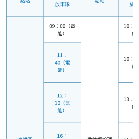
點站
點站
放車隊
放
09︰00（電
10︰2
能）
能
11︰
10︰5
40（電
能
能）
12︰
13︰3
10（
氫
能
能）
16︰