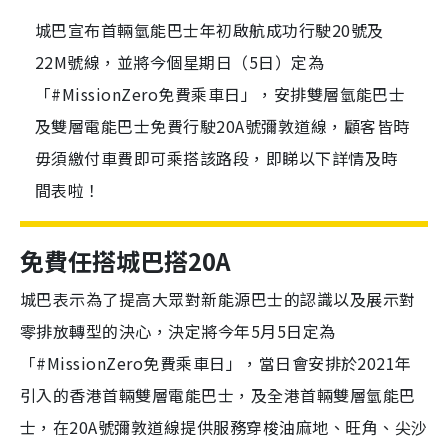
城巴宣布首輛氫能巴士年初啟航成功行駛20號及
22M號線，並將今個星期日（5日）定為
「#MissionZero免費乘車日」，安排雙層氫能巴士
及雙層電能巴士免費行駛20A號彌敦道線，顧客皆時
毋須繳付車費即可乘搭該路段，即睇以下詳情及時
間表啦！
免費任搭城巴搭20A
城巴表示為了提高大眾對新能源巴士的認識以及展示對
零排放轉型的決心，決定將今年5月5日定為
「#MissionZero免費乘車日」，當日會安排於2021年
引入的香港首輛雙層電能巴士，及全港首輛雙層氫能巴
士，在20A號彌敦道線提供服務穿梭油麻地、旺角、尖沙