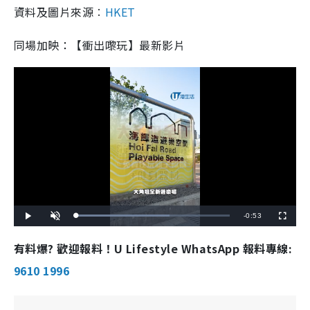
資料及圖片來源︰
HKET
同場加映：【衝出嚟玩】最新影片
R
-
0:53
L
P
U
F
o
l
n
u
a
a
m
l
e
d
y
u
l
有料爆? 歡迎報料！U Lifestyle WhatsApp 報料專線:
e
t
s
d
e
c
m
:
r
9610 1996
6
e
1
e
a
.
n
1
3
i
%