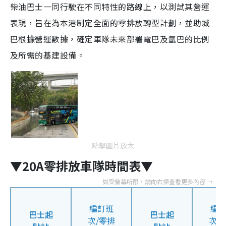
柴油巴士一同行駛在不同特性的路線上，以測試其營運
表現，旨在為本港制定全面的零排放轉型計劃，並助城
巴根據營運數據，確定車隊未來部署電巴及氫巴的比例
及所需的基建設備。
點擊圖片放大
▼20A零排放車隊時間表▼
編訂班
編
巴士起
巴士起
次/零排
次/