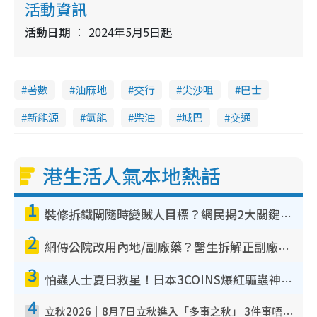
活動資訊
n
活動日期
2024年5月5日起
i
n
g
著數
油麻地
交行
尖沙咀
巴士
T
新能源
氫能
柴油
城巴
交通
i
m
e
港生活人氣本地熱話
1
裝修拆鐵閘隨時變賊人目標？網民揭2大關鍵用途：裝新式等於白裝？附新舊鐵閘分別
2
網傳公院改用內地/副廠藥？醫生拆解正副廠分別 揭4類人換藥隨時出事
3
怕蟲人士夏日救星！日本3COINS爆紅驅蟲神器$45起 1招「全程免觸碰」輕鬆搞定小強
4
立秋2026｜8月7日立秋進入「多事之秋」 3件事唔做得！專家教6招開運 清枱頭／銀包納氣接好運