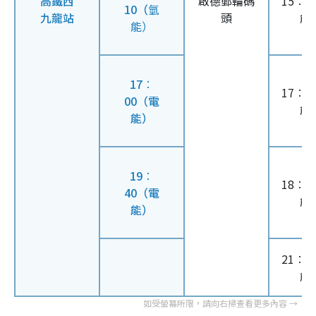
高鐵西
啟德郵輪碼
15︰4
10（
氫
九龍站
頭
能
能）
17︰
17︰3
00（電
能
能）
19︰
18︰2
40（電
能
能）
21︰0
能