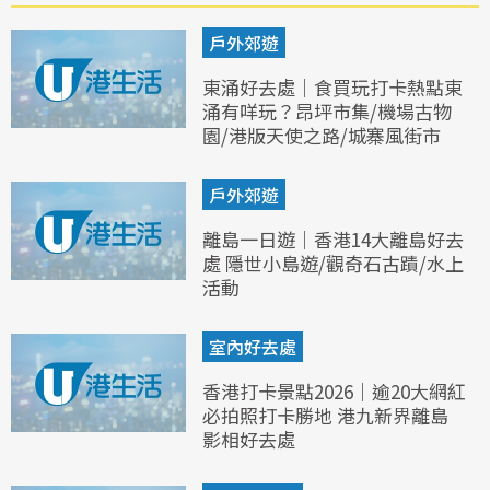
戶外郊遊
東涌好去處｜食買玩打卡熱點東
涌有咩玩？昂坪市集/機場古物
園/港版天使之路/城寨風街市
戶外郊遊
離島一日遊｜香港14大離島好去
處 隱世小島遊/觀奇石古蹟/水上
活動
室內好去處
香港打卡景點2026｜逾20大網紅
必拍照打卡勝地 港九新界離島
影相好去處