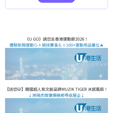
《U GO》請您去香港運動節2026！
體驗新興運動💦＋競技賽事💪＋100+運動用品攤位🔥
【送您🐯】韓國超人氣文創品牌MUZIK TIGER 冰感風扇！
↓將萌虎嘅慵懶療癒帶返屋企↓