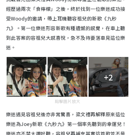
經歷過兩次「食檸檬」之後，終於找到一位樂迷成功接
受Woody的邀請，帶上耳機聽容祖兒的新歌《九秒
九》。第一位樂迷形容新歌有種遺憾的感覺，在車上聽
到此答案的容祖兒大感喜悅，急不及待要落車見這位樂
迷。
+2
點擊圖片放大
樂迷遇見容祖兒後亦非常驚喜，梁文禮再解釋原來這位
樂迷為Joey新歌《九秒九》第一個率先聽到的幸運兒！
樂迷亦不禁大讚好聽，容祖兒再補充其實這首歌並不是