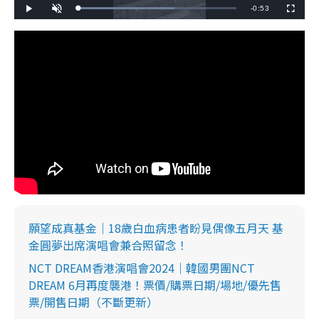
R
-
0:53
L
P
U
F
o
l
n
u
a
a
m
l
e
d
y
u
l
e
t
s
d
e
c
m
:
r
6
e
1
e
a
.
n
1
3
i
%
n
i
n
g
T
i
願望成真基金｜18歲白血病患者盼見偶像五月天 基
金圓夢出席演唱會兼合照留念！
m
NCT DREAM香港演唱會2024｜韓國男團NCT
e
DREAM 6月再度襲港！票價/購票日期/場地/優先售
票/開售日期（不斷更新）