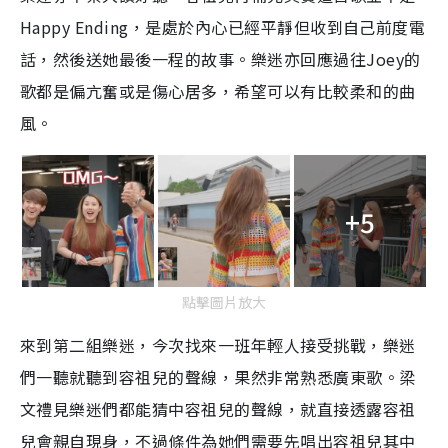
Happy Ending，是處於內心已經平靜但收到自己前度電
話，然後送她最後一程的故事。樂迷亦回應過往Joey的
歌都是偏亢奮或是傷心居多，希望可以有比較柔和的曲
風。
+5
點擊圖片放大
來到第二組樂迷，今次找來一班年輕人接受挑戰，樂迷
們一聽就聽到容祖兒的聲線，果然非常熟悉廣東歌。梁
文禮見樂迷們都能猜中容祖兒的聲線，就直接透露容祖
兒會親自現身，不過條件為她們需要先唱出容祖兒其中