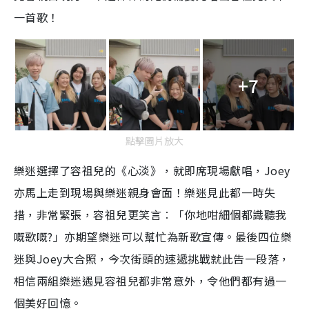
一首歌！
+7
點擊圖片放大
樂迷選擇了容祖兒的《心淡》，就即席現場獻唱，Joey
亦馬上走到現場與樂迷親身會面！樂迷見此都一時失
措，非常緊張，容祖兒更笑言︰「你地咁細個都識聽我
嘅歌嘅?」亦期望樂迷可以幫忙為新歌宣傳。最後四位樂
迷與Joey大合照，今次街頭的速遞挑戰就此告一段落，
相信兩組樂迷遇見容祖兒都非常意外，令他們都有過一
個美好回憶。