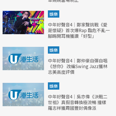
娛樂
中年好聲音4｜鄭家聲挑戰《愛
是懷疑》首次爆Rap 臨危不亂一
腳踢開耳機獲讚「好型」
娛樂
中年好聲音4｜鄭仲豪自彈自唱
《想你》 改編Swing Jazz獲林
志美高度評價
娛樂
中年好聲音4｜吳亦偉《決戰二
世祖》真假音轉換極流暢 撞樣
羅志祥獲周國豐封偶像派