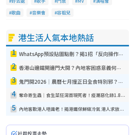
好去處
歌手
門票
MV
演唱會
歌曲
音樂會
容祖兒
港生活人氣本地熱話
1
WhatsApp預設貼圖點刪？揭1招「反向操作」還原簡潔介面 附3步實測教學
2
香港山邊鐵閘邊門大開？內地客困惑意義何在！網民神回覆：呢種叫法理性防禦
3
鬼門開2026｜農曆七月撞正日全食特別邪？專家警告切忌做一事！揭4大禁忌+2招保平安
4
奪命寄生蟲｜食生菜狂瀉首現死者！疫潮惡化錄1.8萬宗病例 揭洗菜3大謬誤
5
內地客歎港人唔識老！揭港鐵保鮮級冷氣 港人求放過：咪投訴