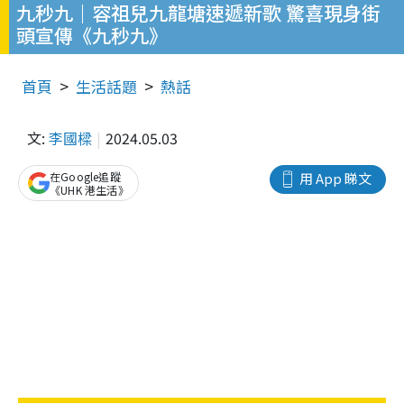
九秒九｜容祖兒九龍塘速遞新歌 驚喜現身街
頭宣傳《九秒九》
首頁
生活話題
熱話
文:
李國樑
2024.05.03
在Google追蹤
用 App 睇文
《UHK 港生活》