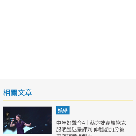
相關文章
娛樂
中年好聲音4｜蔡宓婕穿旗袍克
服晒腿迷暈評判 伸腿想加分被
車婉婉當場制止