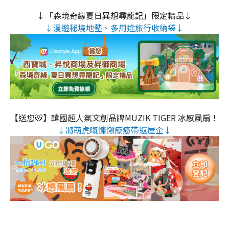
↓「森境奇緣夏日異想尋龍記」限定精品↓
↓漫遊秘境地墊、多用途旅行收納袋↓
【送您🐯】韓國超人氣文創品牌MUZIK TIGER 冰感風扇！
↓將萌虎嘅慵懶療癒帶返屋企↓