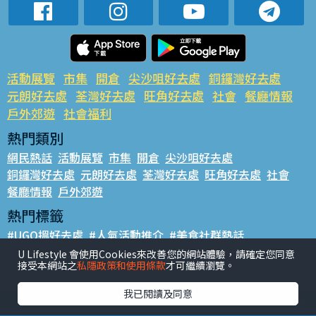
活動展覽
市集
開倉
尖沙咀好去處
銅鑼灣好去處
元朗好去處
荃灣好去處
旺角好去處
社會
餐廳情報
戶外郊遊
社會福利
熱門類別
網民熱話
活動展覽
市集
開倉
尖沙咀好去處
銅鑼灣好去處
元朗好去處
荃灣好去處
旺角好去處
社會
餐廳情報
戶外郊遊
熱門標籤
#UGO搵好去處
#人氣活動推介
#美食社群熱話
#親子玩樂好去處
#ULifestyle應用程式
#限時搶
U Lifestyle 會使用Cookies來改善您的網站體驗，請確定您同意
接受本網站之
私隱政策和使用條款
才可繼續瀏覽。
#UJetso禮物放送
#ULifestyle商戶中心
#著數
#網絡熱話
我已閱讀及同意
香港經濟日報版權所有©2026