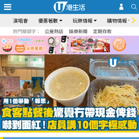
演唱會
優惠著數
玩樂情報
購物情報
熱門關鍵字：
公屋熱話
娛樂新聞
定期存款