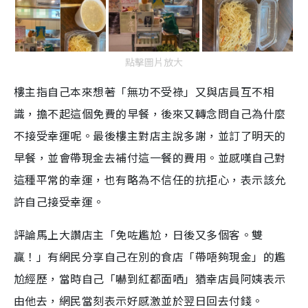
點擊圖片放大
樓主指自己本來想著「無功不受祿」又與店員互不相
識，擔不起這個免費的早餐，後來又轉念問自己為什麼
不接受幸運呢。最後樓主對店主說多謝，並訂了明天的
早餐，並會帶現金去補付這一餐的費用。並感嘆自己對
這種平常的幸運，也有略為不信任的抗拒心，表示該允
許自己接受幸運。
評論馬上大讚店主「免咗尷尬，日後又多個客。雙
贏！」有網民分享自己在別的食店「帶唔夠現金」的尷
尬經歷，當時自己「嚇到紅都面哂」猶幸店員阿姨表示
由他去，網民當刻表示好感激並於翌日回去付錢。