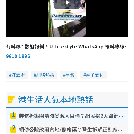
P
l
a
有料爆? 歡迎報料！U Lifestyle WhatsApp 報料專線:
y
9610 1996
V
好去處
網絡熱話
早餐
電子支付
i
d
港生活人氣本地熱話
e
1
o
裝修拆鐵閘隨時變賊人目標？網民揭2大關鍵用途：裝新式等於白裝？附新舊鐵閘分別
2
網傳公院改用內地/副廠藥？醫生拆解正副廠分別 揭4類人換藥隨時出事