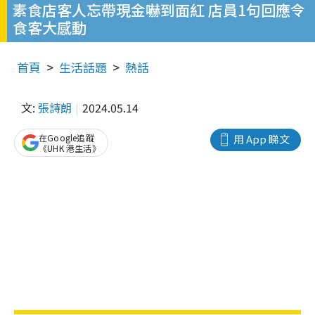
素食店客人忘帶現金嚇到面紅 店員1句回應令
食客大感動
首頁
生活話題
熱話
文:
張詩朗
2024.05.14
在Google追蹤
用 App 睇文
《UHK 港生活》