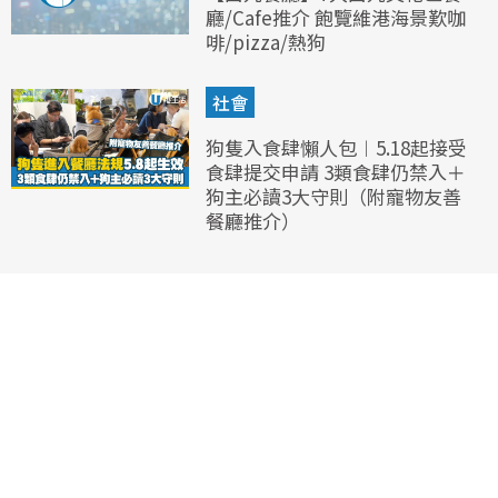
廳/Cafe推介 飽覽維港海景歎咖
啡/pizza/熱狗
社會
狗隻入食肆懶人包︱5.18起接受
食肆提交申請 3類食肆仍禁入＋
狗主必讀3大守則（附寵物友善
餐廳推介）