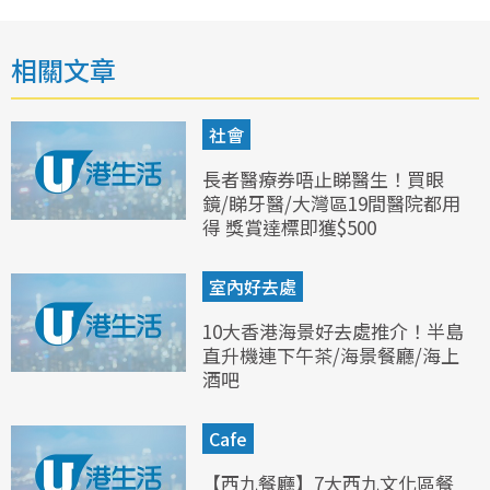
相關文章
社會
長者醫療券唔止睇醫生！買眼
鏡/睇牙醫/大灣區19間醫院都用
得 獎賞達標即獲$500
室內好去處
10大香港海景好去處推介！半島
直升機連下午茶/海景餐廳/海上
酒吧
Cafe
【西九餐廳】7大西九文化區餐