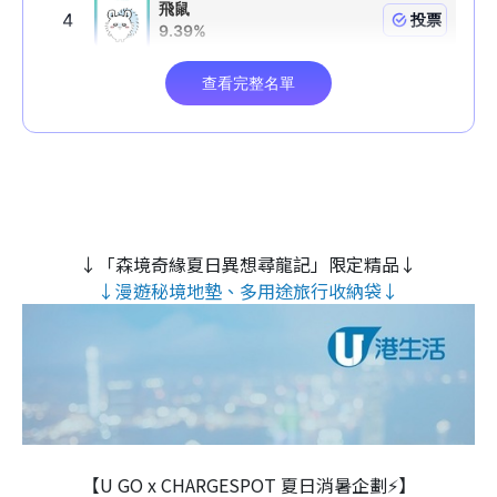
↓「森境奇緣夏日異想尋龍記」限定精品↓
↓漫遊秘境地墊、多用途旅行收納袋↓
【U GO x CHARGESPOT 夏日消暑企劃⚡】