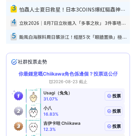
3
怕蟲人士夏日救星！日本3COINS爆紅驅蟲神器$45起 1招「全程免觸碰」輕鬆搞定小強
4
立秋2026｜8月7日立秋進入「多事之秋」 3件事唔做得！專家教6招開運 清枱頭／銀包納氣接好運
5
颱風白海豚料周日襲浙江！經歷5次「眼牆置換」極罕見 成登陸內地最長途颱風