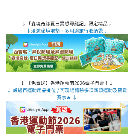
↓「森境奇緣夏日異想尋龍記」限定精品↓
↓漫遊秘境地墊、多用途旅行收納袋↓
↓ 【免費送】香港運動節2026電子門票！↓
↓ 設過百運動用品攤位 / 可現場體驗多項新穎運動及觀賞
賽事🔥 ↓