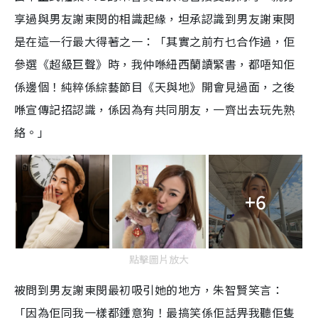
5
e
3
e
享過與男友謝東閔的相識起緣，坦承認識到男友謝東閔
a
.
n
1
1
i
是在這一行最大得著之一：「其實之前冇乜合作過，佢
%
n
參選
《超級巨聲》時，我仲喺紐西蘭讀緊書，都唔知佢
i
係邊個！純粹係綜藝節目《天與地》開會見過面，之後
n
喺宣傳記招認識，係因為有共同朋友，一齊出去玩先熟
g
絡。」
T
i
m
+6
e
點擊圖片放大
被問到男友謝東閔最初吸引她的地方，朱智賢笑言：
「因為佢同我一樣都鍾意狗！最搞笑係佢話畀我聽佢隻