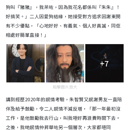
狗叫『豬豬』，我呆咗，因為我花名都係叫『朱朱』！
好搞笑。」二人因愛狗結緣，她接受對方追求因謝東閔
有不少優點，「心地好好、有義氣、個人好真誠，同佢
相處好簡單直接！」
+7
點擊圖片放大
講到經歷2020年的感情考驗，朱智賢又感謝男友一直陪
伴及給予鼓勵，令二人感情不減反增，「那一年最初沒
工作，是他鼓勵我去行山，叫我唔好再浪費時間下去。
之後，我哋感情仲昇華咗另一個層次，大家都唔同