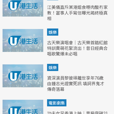
江美儀直斥某港姐食嘢肉酸冇家
教！當事人手寫信曝光揭終極真
相
娛樂
古天樂演唱會｜古天樂首踏紅館
特訓賣萌花絮流出！昔日經典合
唱歌驚爆未必唱
娛樂
資深演員黎彼得離世享年76歲
由鍾志光證實死訊 填詞界鬼才
傳奇落幕
電影劇集
功夫女足香港上映｜票房突破21