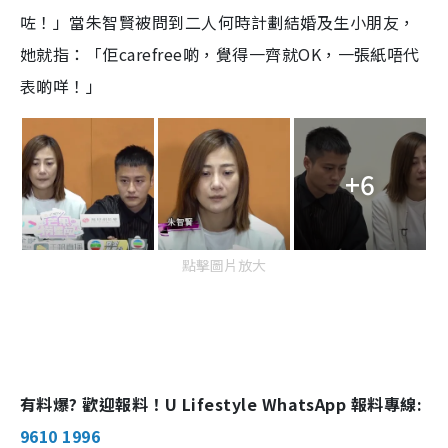
咗！」當朱智賢被問到二人何時計劃結婚及生小朋友，
她就指：「佢carefree啲，覺得一齊就OK，一張紙唔代
表啲咩！」
+6
點擊圖片放大
有料爆? 歡迎報料！U Lifestyle WhatsApp 報料專線:
9610 1996