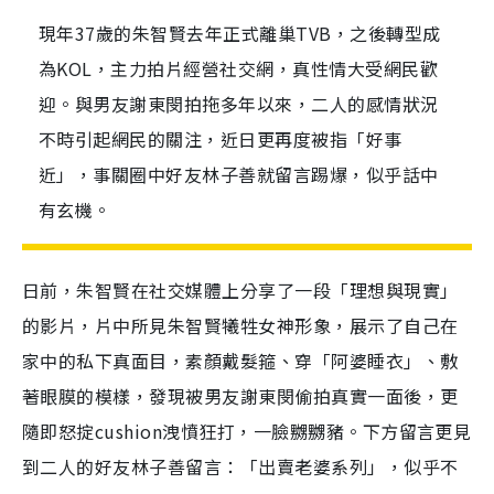
現年37歲的朱智賢去年正式離巢TVB，之後轉型成
為KOL，主力拍片經營社交網，真性情大受網民歡
迎。與男友謝東閔拍拖多年以來，二人的感情狀況
不時引起網民的關注，近日更再度被指「好事
近」，事關圈中好友林子善就留言踢爆，似乎話中
有玄機。
日前，朱智賢在社交媒體上分享了一段「理想與現實」
的影片，片中所見朱智賢犧牲女神形象，展示了自己在
家中的私下真面目，素顏戴髮箍、穿「阿婆睡衣」、敷
著眼膜的模樣，發現被男友謝東閔偷拍真實一面後，更
隨即怒掟cushion洩憤狂打，一臉嬲嬲豬。下方留言更見
到二人的好友林子善留言：「出賣老婆系列」，似乎不