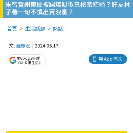
朱智賢謝東閔被踢爆疑似已秘密結婚？好友林
子善一句不慎出賣洩蜜？
首頁
生活話題
熱話
文:
羅志宏
2024.05.17
在Google追蹤
用 App 睇文
《UHK 港生活》