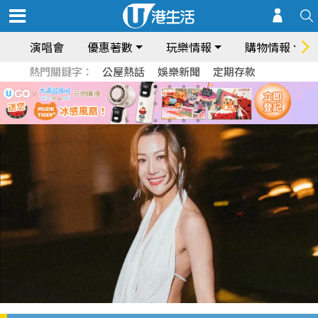
演唱會
優惠著數
玩樂情報
購物情報
熱門關鍵字：
公屋熱話
娛樂新聞
定期存款