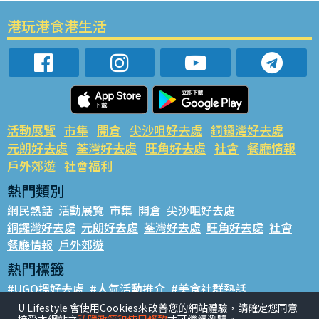
港玩港食港生活
活動展覽
市集
開倉
尖沙咀好去處
銅鑼灣好去處
元朗好去處
荃灣好去處
旺角好去處
社會
餐廳情報
戶外郊遊
社會福利
熱門類別
網民熱話
活動展覽
市集
開倉
尖沙咀好去處
銅鑼灣好去處
元朗好去處
荃灣好去處
旺角好去處
社會
餐廳情報
戶外郊遊
熱門標籤
#UGO搵好去處
#人氣活動推介
#美食社群熱話
#親子玩樂好去處
#ULifestyle應用程式
#限時搶
U Lifestyle 會使用Cookies來改善您的網站體驗，請確定您同意