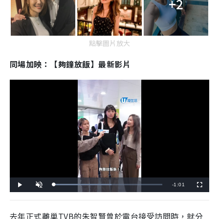
+2
點擊圖片放大
同場加映：【夠鐘放飯】最新影片
R
-
1:01
L
P
U
F
o
l
n
u
a
a
m
l
e
d
y
u
l
e
t
s
d
e
c
去年正式離巢TVB的朱智賢曾於電台接受訪問時，就分
m
:
r