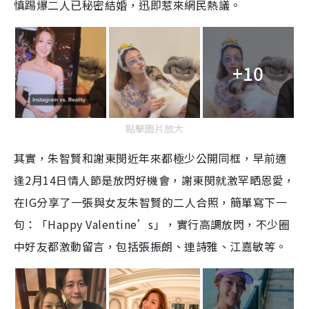
慎踢爆二人已秘密結婚，迅即惹來網民熱議。
+10
點擊圖片放大
其實，朱智賢和謝東閔近年來都極少公開同框，早前適
逢2月14日情人節是放閃好機會，謝東閔就激罕晒恩愛，
在IG分享了一張與女友朱智賢的二人合照，簡單寫下一
句：「Happy Valentine’s」，實行高調放閃，不少圈
中好友都激動留言，包括張振朗、連詩雅、江嘉敏等。