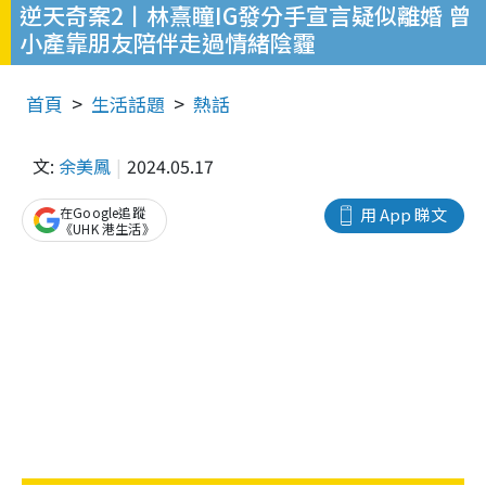
逆天奇案2丨林熹瞳IG發分手宣言疑似離婚 曾
小產靠朋友陪伴走過情緒陰霾
首頁
生活話題
熱話
文:
余美鳳
2024.05.17
在Google追蹤
用 App 睇文
《UHK 港生活》