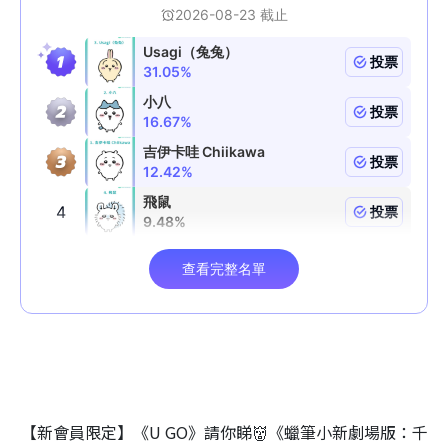
【新會員限定】《U GO》請你睇👹《蠟筆小新劇場版：千