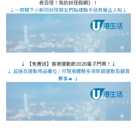
奇百怪！我的妖怪假期》！
↓一齊睇下小新同妖怪朋友們點樣聯手拯救屋企人啦↓
↓ 【免費送】香港運動節2026電子門票！↓
↓ 設過百運動用品攤位 / 可現場體驗多項新穎運動及觀賞
賽事🔥 ↓