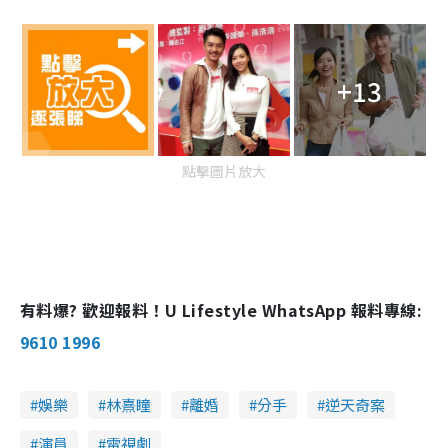
+13
點擊圖片放大
有料爆? 歡迎報料！U Lifestyle WhatsApp 報料專線:
9610 1996
娛樂
林熹瞳
離婚
分手
逆天奇案
演員
電視劇