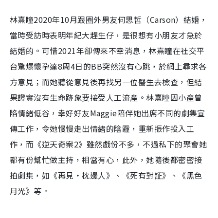
林熹瞳2020年10月跟圈外男友何思哲（Carson）結婚，
當時受訪時表明年紀大趕生仔，是很想有小朋友才急於
結婚的。可惜2021年卻傳來不幸消息，林熹瞳在社交平
台驚爆懷孕達8周4日的BB突然沒有心跳，於網上尋求各
方意見；而她聽從意見後再找另一位醫生去檢查，但結
果證實沒有生命跡象要接受人工流產。林熹瞳因小產曾
陷情緒低谷，幸好好友Maggie陪伴她出席不同的劇集宣
傳工作，令她慢慢走出情緒的陰霾，重新振作投入工
作，而《逆天奇案2》雖然戲份不多，不過私下的聚會她
都有份幫忙做主持，相當有心，此外，她隨後都密密接
拍劇集，如《再見‧枕邊人》、《死有對証》、《黑色
月光》等。