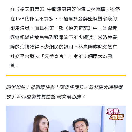
在《逆天奇案2》中飾演廖碧芝的演員林熹瞳，雖然
在TVB的作品不算多，不過屬於金牌監製劉家豪的
御用演員，而且在第一輯《逆天奇案》中，她跟黃
嘉樂相戀的故事搞到觀眾流下不少眼淚，當時林熹
瞳的演技獲得不少網民的認同。林熹瞳昨晚突然在
社交平台發表「分手宣言」，令不少網民大為震
驚。
同場加映：母親節快樂丨陳樂榣兩孩之母緊張大師學識
放手 Aria複製媽媽性格 鬧女最心痛？