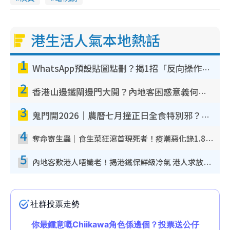
港生活人氣本地熱話
1
WhatsApp預設貼圖點刪？揭1招「反向操作」還原簡潔介面 附3步實測教學
2
香港山邊鐵閘邊門大開？內地客困惑意義何在！網民神回覆：呢種叫法理性防禦
3
鬼門開2026｜農曆七月撞正日全食特別邪？專家警告切忌做一事！揭4大禁忌+2招保平安
4
奪命寄生蟲｜食生菜狂瀉首現死者！疫潮惡化錄1.8萬宗病例 揭洗菜3大謬誤
5
內地客歎港人唔識老！揭港鐵保鮮級冷氣 港人求放過：咪投訴