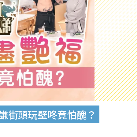
俊謙街頭玩壁咚竟怕醜？