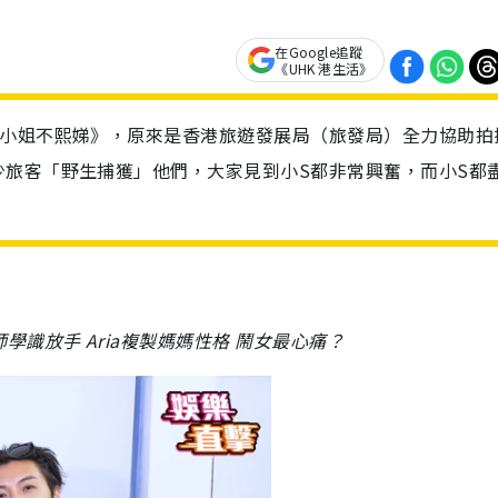
在Google追蹤
《UHK 港生活》
《小姐不熙娣》，原來是香港旅遊發展局（旅發局）全力協助拍
少旅客「野生捕獲」他們，大家見到小S都非常興奮，而小S都
識放手 Aria複製媽媽性格 鬧女最心痛？