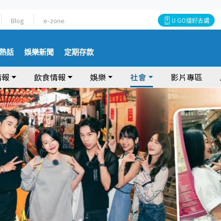
Blog
e-zone
U GO搵好去處
熱話
娛樂新聞
定期存款
情報
飲食情報
娛樂
社會
影片專區