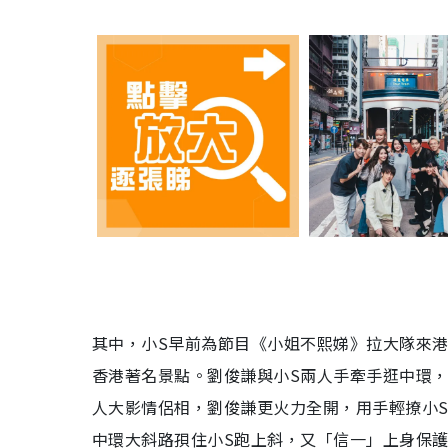
其中，小S早前為節目《小姐不熙娣》拉大隊來港拍攝
香港著名景點。劉俊謙與小S兩人手牽手逛中環
人大影情侶相，劉俊謙更火力全開，用手輕撩小
中環大斜路孭住小S跑上斜，又「信一」上身保護