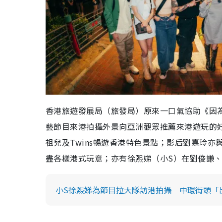
香港旅遊發展局（旅發局）原來一口氣協助《因
藝節目來港拍攝外景向亞洲觀眾推薦來港遊玩的
祖兒及Twins暢遊香港特色景點；影后劉嘉玲亦與文
盡各樣港式玩意；亦有徐熙娣（小S）在劉俊謙、Tys
小S徐熙娣為節目拉大隊訪港拍攝 中環街頭「