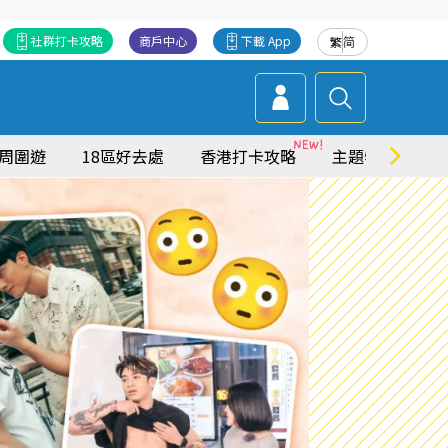
社群打卡攻略
商戶中心
下載 App
繁
简
周圍遊
18區好去處
香港打卡攻略
主題特集