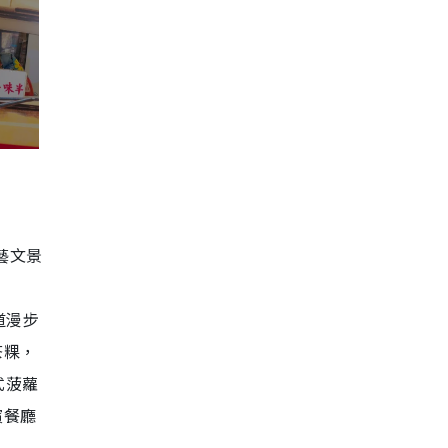
藝文景
道漫步
茶粿，
式菠蘿
濱餐廳