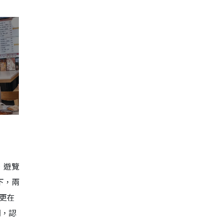
，遊覽
下，兩
更在
開，認