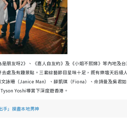
g
T
i
m
e
為是朋友呀2》、《嘉人自友約》及《小姐不熙娣》等內地及台
好去處及有趣景點。三套綜藝節目星味十足，既有樂壇天后級
詠珊（Janice Man）、薛凱琪（Fiona）、佘詩曼及吳君
on Yoshi導賞下深度遊香港。
出手」摸盡本地男神