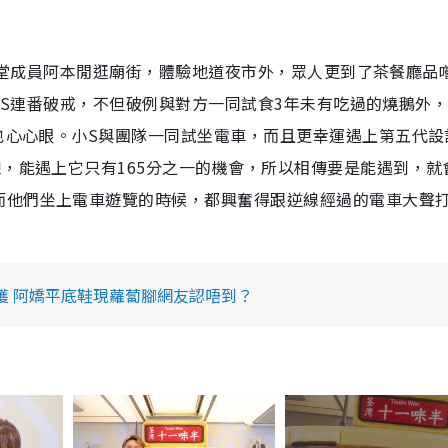
前棒棒堂成員阿本閒逛廟街，體驗地道夜市外，眾人更到了茶餐廳品
為了小S連番破戒，不但破例與對方一同試食3年未有吃過的燒鵝外
S也心心眼。小S與團隊一同試坐電車，而且更幸運遇上第五代設
線，能遇上它只有165分之一的機會，所以相傳要是能遇到，就
而他們坐上電車遊覽的時候，都興奮得跟逆線經過的電車大聲
獲 阿嬌平底鞋現蘿蔔腳網友認唔到？