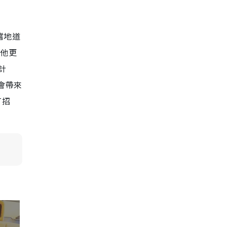
嚐地道
，他更
計
會帶來
打招