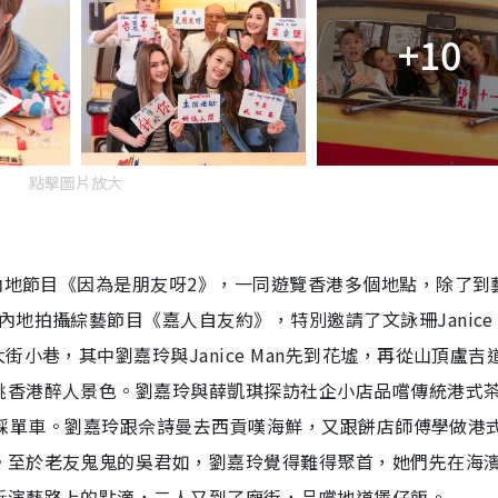
+10
點擊圖片放大
攝內地節目《因為是朋友呀2》，一同遊覽香港多個地點，除了到
地拍攝綜藝節目《嘉人自友約》，特別邀請了文詠珊Janice
小巷，其中劉嘉玲與Janice Man先到花墟，再從山頂盧吉
眺香港醉人景色。劉嘉玲與薛凱琪探訪社企小店品嚐傳統港式
仔海濱踩單車。劉嘉玲跟佘詩曼去西貢嘆海鮮，又跟餅店師傅學做港
。至於老友鬼鬼的吳君如，劉嘉玲覺得難得聚首，她們先在海
訴演藝路上的點滴，二人又到了廟街，品嚐地道煲仔飯。