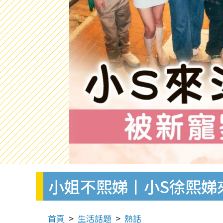
小姐不熙娣丨小S徐熙娣
首頁
生活話題
熱話