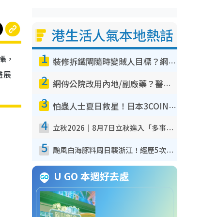
港生活人氣本地熱話
1
攝，
裝修拆鐵閘隨時變賊人目標？網民揭2大關鍵用途：裝新式等於白裝？附新舊鐵閘分別
盡展
2
網傳公院改用內地/副廠藥？醫生拆解正副廠分別 揭4類人換藥隨時出事
3
怕蟲人士夏日救星！日本3COINS爆紅驅蟲神器$45起 1招「全程免觸碰」輕鬆搞定小強
4
立秋2026｜8月7日立秋進入「多事之秋」 3件事唔做得！專家教6招開運 清枱頭／銀包納氣接好運
5
颱風白海豚料周日襲浙江！經歷5次「眼牆置換」極罕見 成登陸內地最長途颱風
U GO 本週好去處