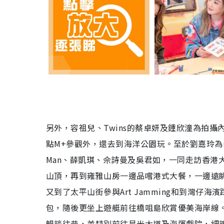
另外，容祖兒、Twins的蔡卓妍及鍾欣潼為拍
點M+參觀外，還去到海洋公園玩。至於劉嘉玲為內
Man、薛凱琪、佘詩曼及吳君如，一同走訪香港大街
山頂，再到雍雅山房一邊品嚐港式大餐，一邊遠
又到了太平山街參與Art Jamming和到灣
包，隨後更坐上遊艇前往橋咀島欣賞優美海岸線
暢談往昔，並特別前往星光大道及海運戲院，細