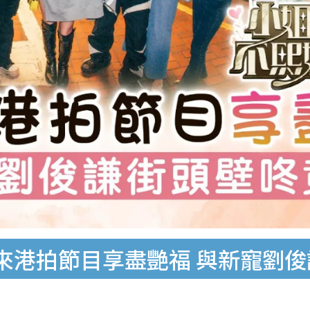
來港拍節目享盡艷福 與新寵劉