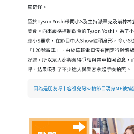
真奇怪。
至於Tyson Yoshi帶同小S及主持派翠克及
美食。向來嚴格控制飲食的Tyson Yoshi，
應小S要求，在節目中大Show健碩身形，令小
「120號電車」，由於這輛電車沒有固定行駛路
好運，所以眾人都興奮得爭相與電車拍照留念，
呼，結果吸引了不少途人與乘客拿起手機拍照。
因為是朋友呀丨容祖兒阿Sa拍節目現身M+被捕