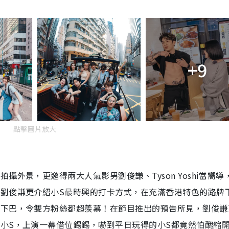
+9
點擊圖片放大
外景，更邀得兩大人氣影男劉俊謙、Tyson Yoshi當嚮導
，劉俊謙更介紹小S最時興的打卡方式，在充滿香港特色的路牌
S下巴，令雙方粉絲都超羨慕！在節目推出的預告所見，劉俊謙
小S，上演一幕借位錫錫，嚇到平日玩得的小S都竟然怕醜縮