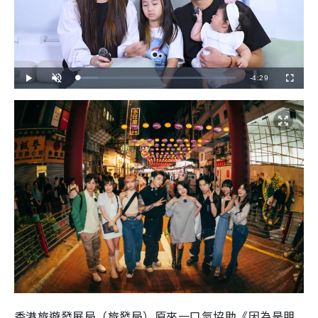
R
-
4:29
L
P
U
F
o
l
n
u
a
a
m
l
e
d
y
u
l
e
t
s
d
e
c
m
:
r
1
e
2
e
a
.
n
0
4
i
%
n
i
n
g
T
i
香港旅遊發展局（旅發局）原來一口氣協助《因為是朋
m