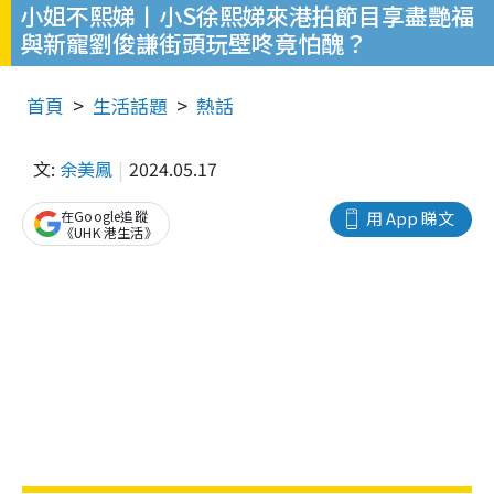
小姐不熙娣丨小S徐熙娣來港拍節目享盡艷福
與新寵劉俊謙街頭玩壁咚竟怕醜？
首頁
生活話題
熱話
文:
余美鳳
2024.05.17
在Google追蹤
用 App 睇文
《UHK 港生活》