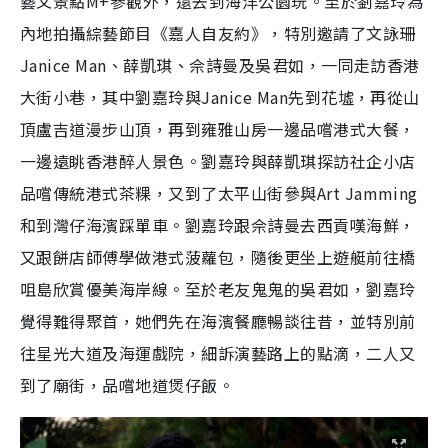
藝文景點M+參觀外，還去到海洋公園玩。至於劉嘉玲為
內地拍攝綜藝節目《嘉人自友約》，特別邀請了文詠珊
Janice Man、薛凱琪、佘詩曼及吳君如，一同走訪香港
大街小巷，其中劉嘉玲與Janice Man先到花墟，再從山
頂盧吉道漫步山頂，再到雍雅山房一邊品嚐港式大餐，
一邊遠眺香港醉人景色。劉嘉玲與薛凱琪探訪社企小店
品嚐傳統港式茶粿，又到了太平山街參與Art Jamming
和到灣仔海濱踩單車。劉嘉玲跟佘詩曼去西貢嘆海鮮，
又跟餅店師傅學做港式菠蘿包，隨後更坐上遊艇前往橋
咀島欣賞優美海岸線。至於老友鬼鬼的吳君如，劉嘉玲
覺得難得聚首，她們先在海濱餐廳暢談往昔，並特別前
往星光大道及海運戲院，細訴演藝路上的點滴，二人又
到了廟街，品嚐地道煲仔飯。