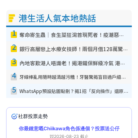
港生活人氣本地熱話
1
奪命寄生蟲｜食生菜狂瀉首現死者！疫潮惡化錄1.8萬宗病例 揭洗菜3大謬誤
2
銀行高層戀上水療女技師！兩個月借128萬驚覺「沉船」沉落火海 揭背後疑似邪教操控賣淫
3
內地客歎港人唔識老！揭港鐵保鮮級冷氣 港人求放過：咪投訴
4
牙線棒亂用隨時越清越污糟！牙醫驚揭盲目過戶細菌恐致蛀牙：呢種先係日常真保養
5
WhatsApp預設貼圖點刪？揭1招「反向操作」還原簡潔介面 附3步實測教學