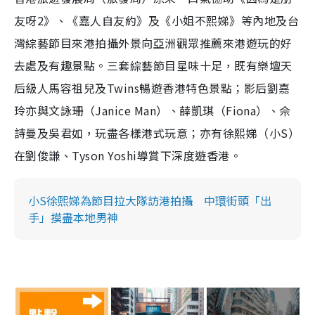
e
友呀2》、《嘉人自友約》及《小姐不熙娣》等內地及台
灣綜藝節目來港拍攝外景向亞洲觀眾推薦來港遊玩的好
去處及有趣景點。三套綜藝節目星味十足，既有樂壇天
后級人馬容祖兒及Twins暢遊香港特色景點；影后劉嘉
玲亦與文詠珊（Janice Man）、薛凱琪（Fiona）、佘
詩曼及吳君如，玩盡各樣港式玩意；亦有徐熙娣（小S）
在劉俊謙、Tyson Yoshi導賞下深度遊香港。
小S徐熙娣為節目拉大隊訪港拍攝 中環街頭「出
手」摸盡本地男神