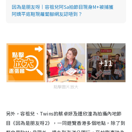
因為是朋友呀丨容祖兒阿Sa拍節目現身M+被捕獲
阿嬌平底鞋現蘿蔔腳網友認唔到？
+11
點擊圖片放大
另外，容祖兒、Twins的蔡卓妍及鍾欣潼為拍攝內地節
目《因為是朋友呀2》，一同遊覽香港多個地點，除了到