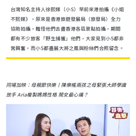
台灣知名主持人徐熙娣（小S）早前來港拍攝《小姐
不熙娣》，原來是香港旅遊發展局（旅發局）全力
協助拍攝，難怪他們去盡香港各區景點拍攝，期間
都有不少旅客「野生捕獲」他們，大家見到小S都非
常興奮，而小S都盡展大將之風與粉絲們合照留念。
同場加映：母親節快樂丨陳樂榣兩孩之母緊張大師學識
放手 Aria複製媽媽性格 鬧女最心痛？