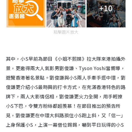
+10
點擊圖片放大
其中，小S早前為節目《小姐不熙娣》拉大隊來港拍攝外
景，更邀得兩大人氣影男劉俊謙、Tyson Yoshi當嚮導，
遊覽香港著名景點。劉俊謙與小S兩人手牽手逛中環，劉
俊謙更介紹小S最時興的打卡方式，在充滿香港特色的路
牌下，兩人大影情侶相，劉俊謙更火力全開，用手輕撩
小S下巴，令雙方粉絲都超羨慕！在節目推出的預告所
見，劉俊謙更在中環大斜路孭住小S跑上斜，又「信一」
上身保護小S，上演一幕借位錫錫，嚇到平日玩得的小S