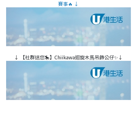
賽事🔥 ↓
↓ 【社群送您🎠】Chiikawa迴旋木⾺吊飾公仔✨↓