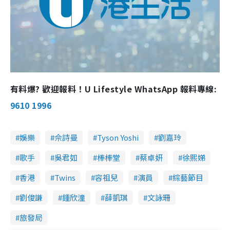
有料爆? 歡迎報料！U Lifestyle WhatsApp 報料專線:
9610 1996
娛樂
佘詩曼
Tyson Yoshi
劉嘉玲
歌手
吳君如
棒棒堂
蔡卓妍
徐熙娣
香港
Twins
容祖兒
演員
綜藝節目
劉俊謙
鍾欣潼
薛凱琪
文詠珊
旅發局