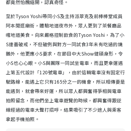
都竟然怕醜縮開，認真奇怪。
至於Tyson Yoshi帶同小S及主持派翠克及前棒棒堂成員
阿本閒逛廟街，體驗地道夜市外，眾人更到了茶餐廳品
嚐地道美食。向來嚴格控制飲食的Tyson Yoshi，為了小
S連番破戒，不但破例與對方一同試食3年未有吃過的燒
鵝外，他更應小S要求，在節目中大Show健碩身形，令
小S也心心眼。小S與團隊一同試坐電車，而且更幸運遇
上第五代設計「120號電車」，由於這輛電車沒有固定行
駛路線，能遇上它只有165分之一的機會，所以相傳要是
能遇到，就會帶來好運，所以眾人都興奮得爭相與電車
拍照留念，而他們坐上電車遊覽的時候，都興奮得跟逆
線經過的電車大聲打招呼，結果吸引了不少途人與乘客
拿起手機拍照。