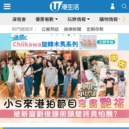
演唱會
優惠著數
玩樂情報
購物情報
熱門關鍵字：
公屋熱話
娛樂新聞
定期存款