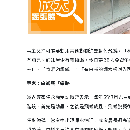
事主又指可能要動用其他動物進去對付飛蟻，「
冇師兄、師妹屋企有養蜥蜴，今日帶BB去免費
去」、「食晒啲銀紙」、「有白蟻的爛木板喺入
專家：白蟻築「蟻路
」
滅蟲專家任永強受訪時曾表示，每年5至7月為白
階段，首先是幼蟲，之後是飛蟻成蟲，飛蟻脫翼
任永強稱，當家中出現漏水情況，或家居長期高
巢繁殖。白蟻主要進食有機物如廁紙、塑膠、腐