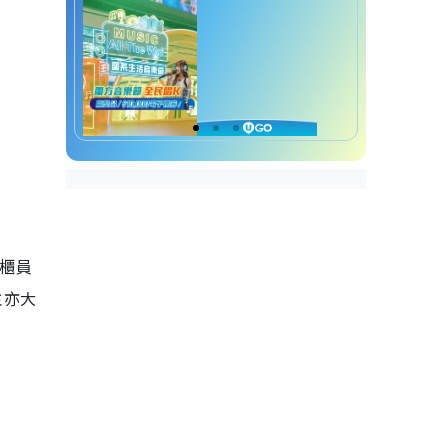
櫃員
主亦大