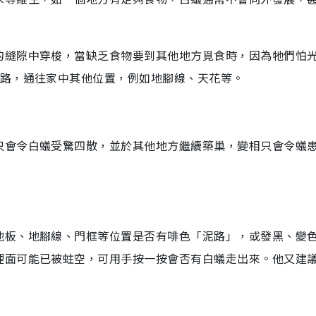
的縫隙中穿梭，當缺乏食物要到其他地方覓食時，因為牠們怕
蟻路，通往家中其他位置，例如地腳線、天花等。
只會令白蟻受驚四散，並於其他地方繼續築巢，變相只會令蟻
地板、地腳線、門框等位置是否有啡色「泥路」，或發黑、變
裡面可能已被蛀空，可用手按一按會否有白蟻走出來。他又建