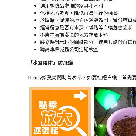
選用經防蟲處理的家具和木材
保持地方乾爽，降低白蟻生存的機會
於陰暗、潮濕的地方噴灑殺蟲劑，減低築巢
經常留意是否有水漬、蟻路等白蟻危害症狀
不應在長期潮濕的地方存放木料
裝修時對木料的關鍵部分，使用具誘殺白蟻
聘請專業滅蟲公司定期檢查
「水盆陷阱」防飛蟻
Henry接受訪問時曾表示，如要杜絕白蟻，首