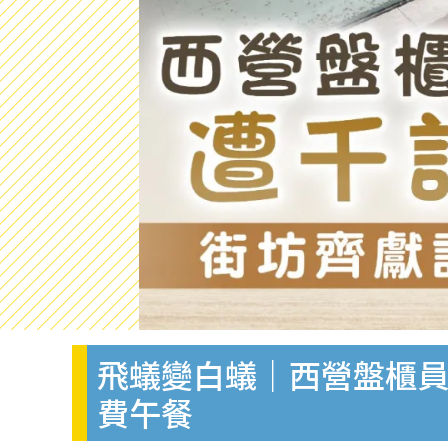
飛蟻變白蟻｜西營盤櫃員
費午餐