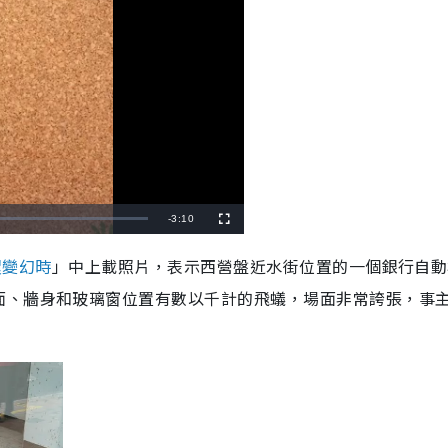
R
-
3:10
F
u
l
e
l
環變幻時
」中上載照片，表示西營盤近水街位置的一個銀行自動
s
c
m
r
面、牆身和玻璃窗位置有數以千計的飛蟻，場面非常誇張，事
e
e
a
n
i
n
i
n