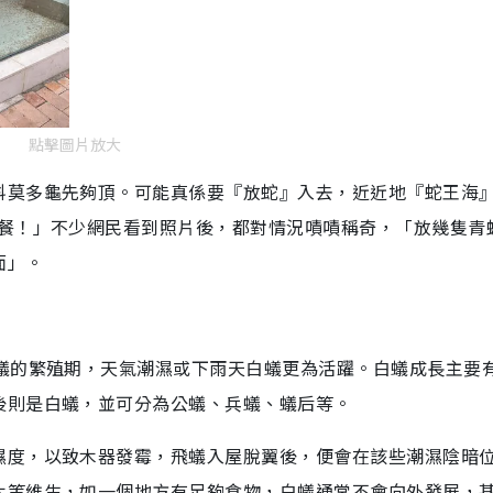
g
T
i
m
點擊圖片放大
e
科莫多龜先夠頂。可能真係要『放蛇』入去，近近地『蛇王海
午餐！」不少網民看到照片後，都對情況嘖嘖稱奇，「放幾隻青
面」。
蟻的繁殖期，天氣潮濕或下雨天白蟻更為活躍。白蟻成長主要有
後則是白蟻，並可分為公蟻、兵蟻、蟻后等。
濕度，以致木器發霉，飛蟻入屋脫翼後，便會在該些潮濕陰暗
木等維生，如一個地方有足夠食物，白蟻通常不會向外發展，