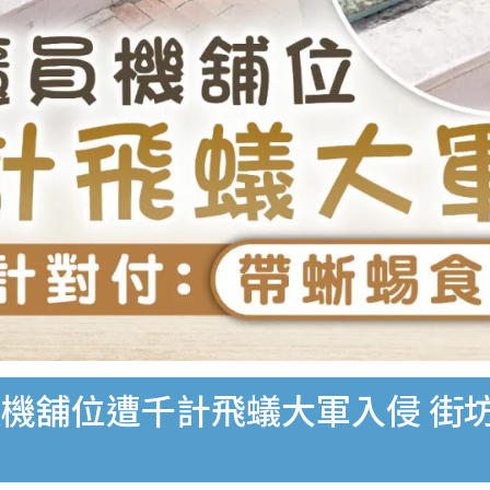
機舖位遭千計飛蟻大軍入侵 街