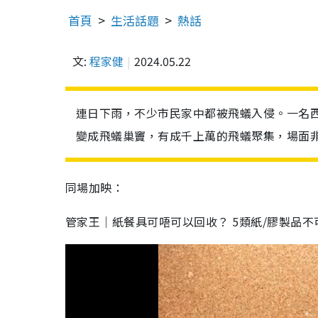
首頁
生活話題
熱話
文:
程家健
2024.05.22
連日下雨，不少市民家中都被飛蟻入侵。一名西
變成飛蟻巢竇，有成千上萬的飛蟻聚集，場面
同場加映：
管家王｜紙餐具可唔可以回收？ 5類紙/膠製品不