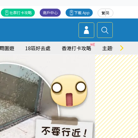
社群打卡攻略
商戶中心
下載 App
繁
简
周圍遊
18區好去處
香港打卡攻略
主題特集