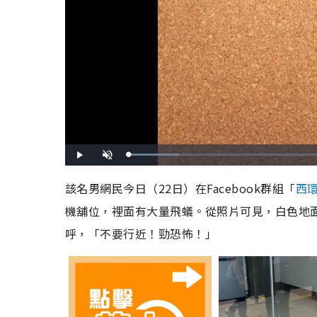
L
P
U
o
l
n
a
a
m
d
y
u
該名男網民今日（22日）在Facebook群組「
西
e
t
d
e
:
機舖位，裡面有大量飛蟻。從照片可見，白色地
1
7
.
0
呼，「不要行近！勁恐怖！」
5
%