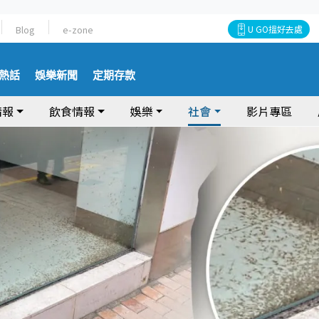
Blog
e-zone
U GO搵好去處
熱話
娛樂新聞
定期存款
情報
飲食情報
娛樂
社會
影片專區