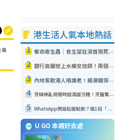
港生活人氣本地熱話
1
位竟
奪命寄生蟲｜食生菜狂瀉首現死者！疫潮惡化錄1.8萬宗病例 揭洗菜3大謬誤
2
銀行高層戀上水療女技師！兩個月借128萬驚覺「沉船」沉落火海 揭背後疑似邪教操控賣淫
3
內地客歎港人唔識老！揭港鐵保鮮級冷氣 港人求放過：咪投訴
4
牙線棒亂用隨時越清越污糟！牙醫驚揭盲目過戶細菌恐致蛀牙：呢種先係日常真保養
5
WhatsApp預設貼圖點刪？揭1招「反向操作」還原簡潔介面 附3步實測教學
U GO 本週好去處