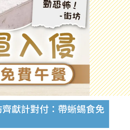
坊齊獻計對付：帶蜥蜴食免