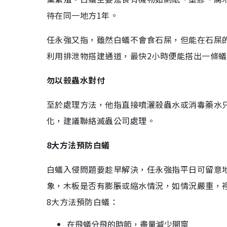
待在同一地方1年。
任永強又指，雖然白蟻不會食石屎，但能在石屎
利用排泄物搭建通道，最快2小時便能搭出一條
勿以殺蟲水對付
至於處理方法，他指直接噴灑殺蟲水或消毒藥水
化，建議聯絡滅蟲公司處理。
8
大方法預防白蟻
白蟻入侵問題要趁早解決，任永強指平日可留意
象，木板是否有膨脹或縮水情況，如情況嚴重，
8大方法預防白蟻：
在飛蟻分飛的時節，盡量減少開窗