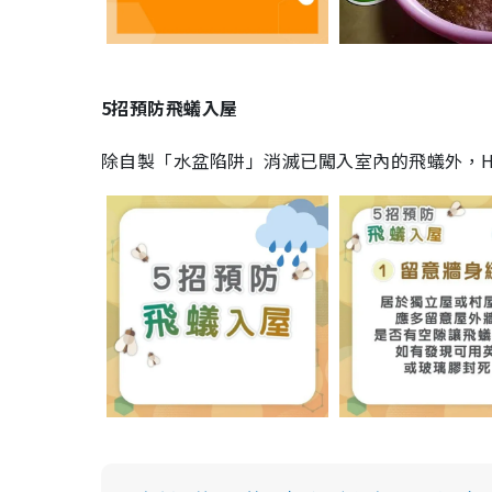
5招預防飛蟻入屋
除自製「水盆陷阱」消滅已闖入室內的飛蟻外，H