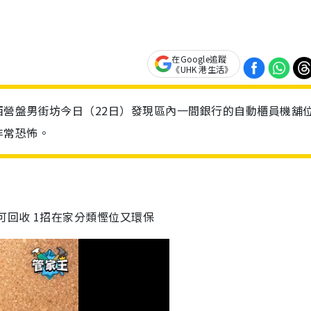
在Google追蹤
《UHK 港生活》
營盤男街坊今日（22日）發現區內一間銀行的自動櫃員機舖
非常恐怖。
可回收 1招在家分類慳位又環保