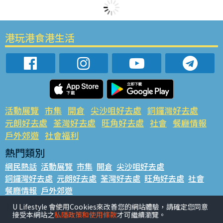
港玩港食港生活
活動展覽
市集
開倉
尖沙咀好去處
銅鑼灣好去處
元朗好去處
荃灣好去處
旺角好去處
社會
餐廳情報
戶外郊遊
社會福利
熱門類別
網民熱話
活動展覽
市集
開倉
尖沙咀好去處
銅鑼灣好去處
元朗好去處
荃灣好去處
旺角好去處
社會
餐廳情報
戶外郊遊
熱門標籤
U Lifestyle 會使用Cookies來改善您的網站體驗，請確定您同意
接受本網站之
私隱政策和使用條款
才可繼續瀏覽。
#UGO搵好去處
#人氣活動推介
#美食社群熱話