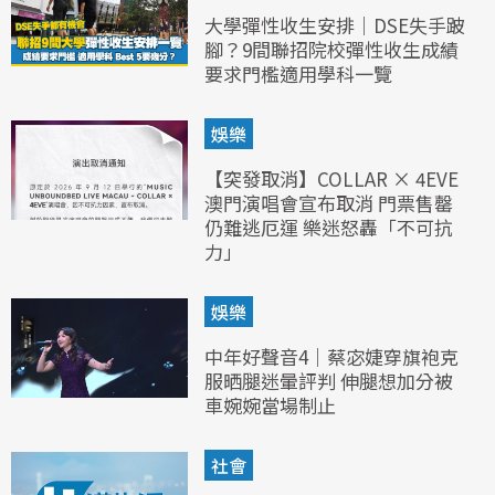
大學彈性收生安排｜DSE失手跛
腳？9間聯招院校彈性收生成績
要求門檻適用學科一覽
娛樂
【突發取消】COLLAR × 4EVE
澳門演唱會宣布取消 門票售罄
仍難逃厄運 樂迷怒轟「不可抗
力」
娛樂
中年好聲音4｜蔡宓婕穿旗袍克
服晒腿迷暈評判 伸腿想加分被
車婉婉當場制止
社會