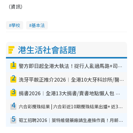
（資訊）
學校
基本法
港生活社會話題
1
警方即日起全港大執法！捉行人亂過馬路+司機不專注駕駛！亂過馬路罰$2000
2
洗牙平靚正推介2026︱全港10大牙科診所/醫院懶人包 夜診至8點/鎮靜潔牙/醫療券適用
3
捐書2026︱全港13大捐書/賣書地點懶人包 二手課本最高$150＋舊書換免費咖啡/戲票
4
六合彩攪珠結果 | 六合彩近10期攪珠結果出爐+ 近30期最旺熱門中獎號碼
5
筍工招聘2026｜萊特維健藥廠請生產操作員！月薪高達$1.7萬 冷氣廠房/五天工作/保證雙糧