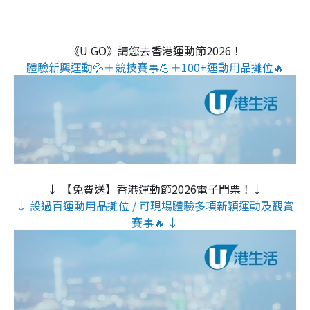
《U GO》請您去香港運動節2026！
體驗新興運動💦＋競技賽事💪＋100+運動用品攤位🔥
↓ 【免費送】香港運動節2026電子門票！↓
↓ 設過百運動用品攤位 / 可現場體驗多項新穎運動及觀賞
賽事🔥 ↓