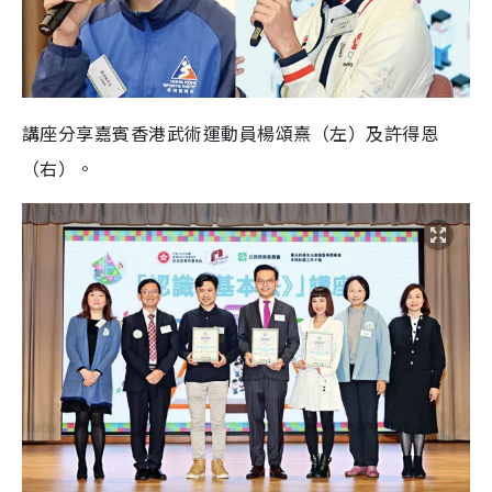
講座分享嘉賓香港武術運動員楊頌熹（左）及許得恩
（右）。