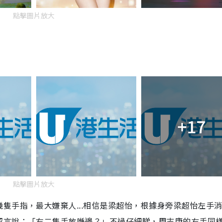
點擊圖片放大
+17
點擊圖片放大
隻手指，最大嫌棄人...相信是梁超怡，根據身旁梁超怡左手
留言說：「右二隻手放喺邊？」不過仔細睇，周志康的右手同