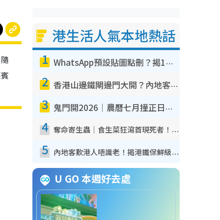
港生活人氣本地熱話
1
，隨
WhatsApp預設貼圖點刪？揭1招「反向操作」還原簡潔介面 附3步實測教學
嘉賓
2
香港山邊鐵閘邊門大開？內地客困惑意義何在！網民神回覆：呢種叫法理性防禦
3
鬼門開2026｜農曆七月撞正日全食特別邪？專家警告切忌做一事！揭4大禁忌+2招保平安
4
奪命寄生蟲｜食生菜狂瀉首現死者！疫潮惡化錄1.8萬宗病例 揭洗菜3大謬誤
5
內地客歎港人唔識老！揭港鐵保鮮級冷氣 港人求放過：咪投訴
U GO 本週好去處