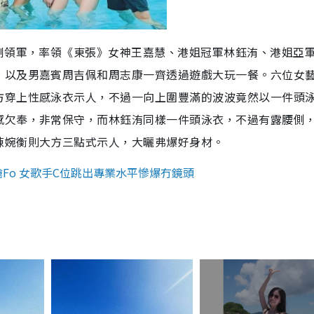
剛領軍，率領《東張》女神王嘉慧、港姐冠軍林鈺洧、港姐亞
，以及男嘉賓周吉佩和周志康一齊透過遊戲大玩一餐。六位女
方穿上性感泳衣示人，不過一向上圍豐滿的波波竟然以一件頭
感欠奉，非常保守，而林鈺洧同樣一件頭泳衣，不過有露腰側
陳婉衡則大方三點式示人，大曬弗爆好身材。
Fo 女歌手C位跳出專業水平慘爆冇鏡頭