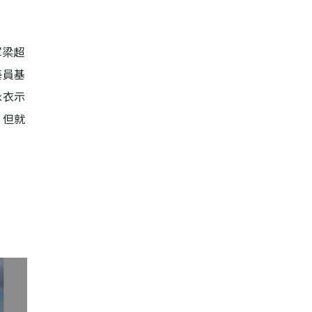
軍梁超
藝員基
泳衣示
，但就