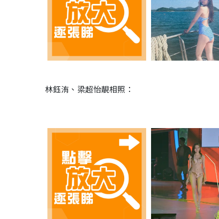
林鈺洧、梁超怡靚相照：