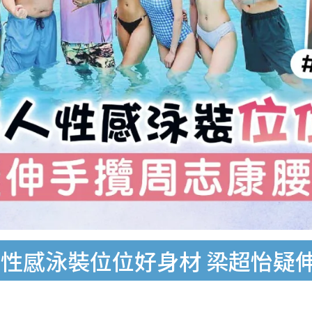
性感泳裝位位好身材 梁超怡疑