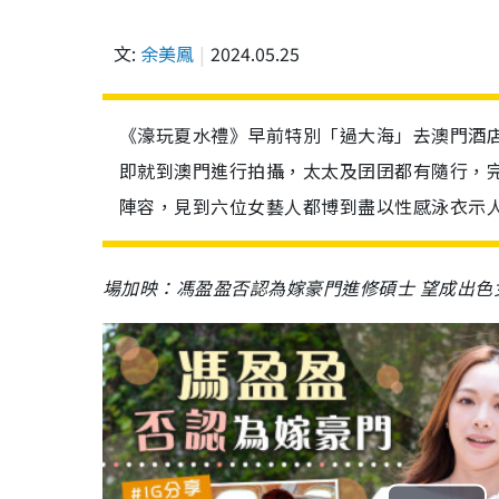
文:
余美鳳
2024.05.25
《濠玩夏水禮》早前特別「過大海」去澳門酒
即就到澳門進行拍攝，太太及囝囝都有隨行，
陣容，見到六位女藝人都博到盡以性感泳衣示
場加映：馮盈盈否認為嫁豪門進修碩士 望成出