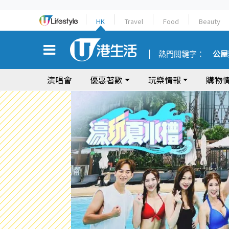
HK
Travel
Food
Beauty
熱門關鍵字：
公屋
演唱會
優惠著數
玩樂情報
購物