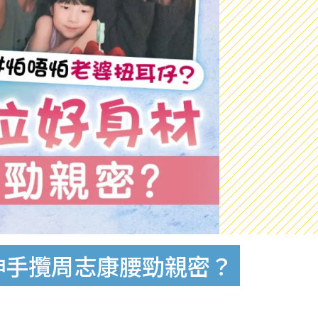
伸手攬周志康腰勁親密？