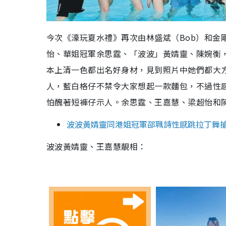
今次《濠玩夏水禮》再次由林盛斌（Bob）和金
怡、華姐冠軍余思霆、「波波」黃婧靈、陳婉衡
本上清一色都出名好身材，見到照片中她們都大
人，藍白格仔不禁令大家想起一款麵包，不過性
怕醜著短褲仔示人。余思霆、王嘉慧、梁超怡和
波波黃婧靈同港姐冠軍邵珮詩性感跳拉丁舞搶
波波黃婧靈、王嘉慧靚相：