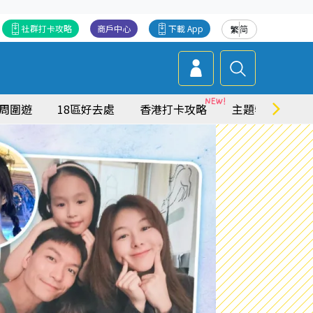
社群打卡攻略
商戶中心
下載 App
繁
简
周圍遊
18區好去處
香港打卡攻略
主題特集