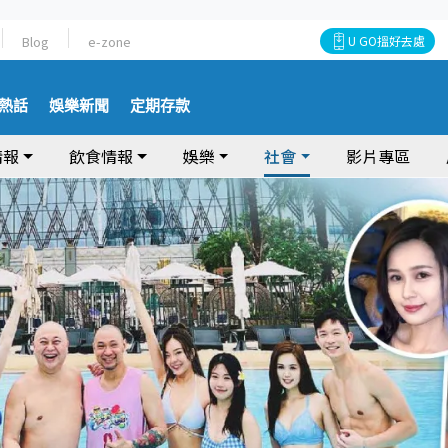
Blog
e-zone
U GO搵好去處
熱話
娛樂新聞
定期存款
情報
飲食情報
娛樂
社會
影片專區