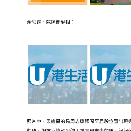
余思霆、陳婉衡靚相：
照片中，最詭異的是周志康腰間至屁股位置出現幾
動作，網友都懷疑她伸手攬實周志康的腰，紛紛