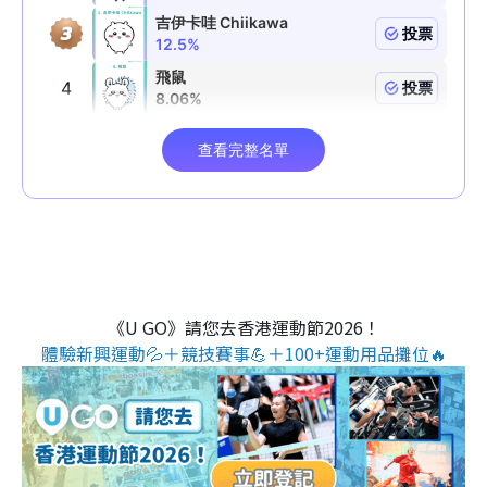
《U GO》請您去香港運動節2026！
體驗新興運動💦＋競技賽事💪＋100+運動用品攤位🔥