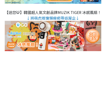
【送您🐯】韓國超人氣文創品牌MUZIK TIGER 冰感風扇！
↓將萌虎嘅慵懶療癒帶返屋企↓