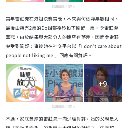
點擊圖片放大
當年雷莊𠒇在港姐決賽當晚，本來與何依婷票數相同，
最後由持有2票的Do姐鄭裕玲投下關鍵一票，令雷莊𠒇
奪冠。由於結果與大部分人的期望有落差，因而令雷莊
𠒇受到質疑；事後她在社交平台以「I don't care about
people not liking me.」回應有關負評。
+9
點擊圖片放大
不過，家底豐厚的雷莊𠒇一向少理負評，她的父親是人
稱「設計多面手」的香港十大傑出設計師之一的雷葆