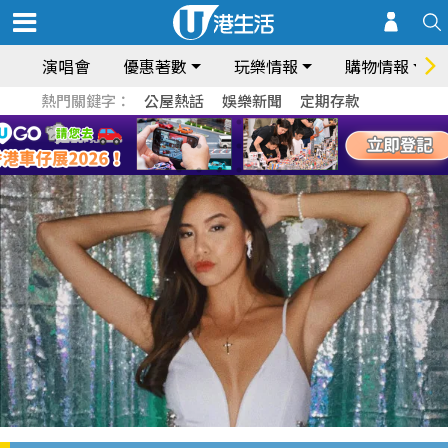
演唱會
優惠著數
玩樂情報
購物情報
熱門關鍵字：
公屋熱話
娛樂新聞
定期存款