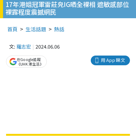
17年港姐冠軍雷莊𠒇IG晒全裸相 遮敏感部位
裸露程度震撼網民
首頁
生活話題
熱話
文:
羅志宏
2024.06.06
在Google追蹤
用 App 睇文
《UHK 港生活》