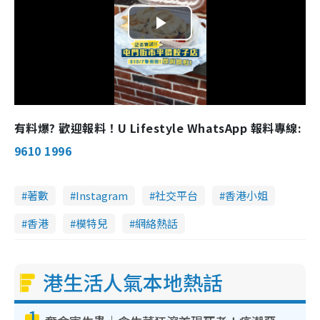
P
l
a
有料爆? 歡迎報料！U Lifestyle WhatsApp 報料專線:
y
9610 1996
V
著數
Instagram
社交平台
香港小姐
i
香港
模特兒
網絡熱話
d
e
港生活人氣本地熱話
o
1