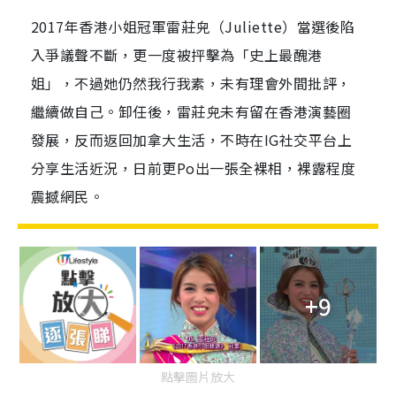
2017年香港小姐冠軍雷莊𠒇（Juliette）當選後陷
入爭議聲不斷，更一度被抨擊為「史上最醜港
姐」，不過她仍然我行我素，未有理會外間批評，
繼續做自己。卸任後，雷莊𠒇未有留在香港演藝圈
發展，反而返回加拿大生活，不時在IG社交平台上
分享生活近況，日前更Po出一張全裸相，裸露程度
震撼網民。
+9
點擊圖片放大