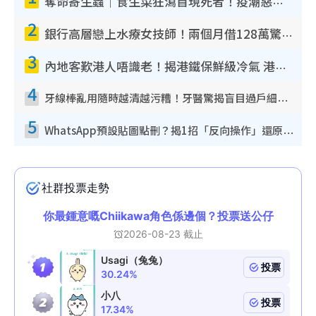
奪命寄生蟲｜食生菜狂瀉首現死者！疫潮惡化錄1.8萬宗病例 揭洗菜3大謬誤
2
銀行高層戀上水療女技師！兩個月借128萬驚覺「沉船」沉落火海 揭背後疑似邪教操控賣淫
3
內地客歎港人唔識老！揭港鐵保鮮級冷氣 港人求放過：咪投訴
4
牙線棒亂用隨時越清越污糟！牙醫驚揭盲目過戶細菌恐致蛀牙：呢種先係日常真保養
5
WhatsApp預設貼圖點刪？揭1招「反向操作」還原簡潔介面 附3步實測教學