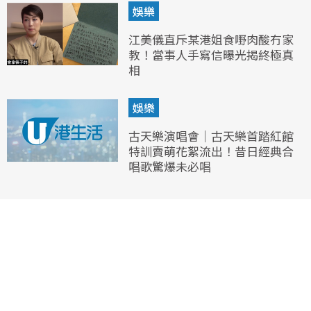
娛樂
江美儀直斥某港姐食嘢肉酸冇家
教！當事人手寫信曝光揭終極真
相
娛樂
古天樂演唱會｜古天樂首踏紅館
特訓賣萌花絮流出！昔日經典合
唱歌驚爆未必唱