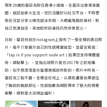
現年29歲的雷莊𠒇卸任香港小姐後，全面淡出香港演藝
圈，返回加拿大生活，但仍活躍於IG社交平台，不時更
新近況並分享火辣性感泳衣相，大晒魔鬼般的身材，對
自己充滿自信，見她姣好的身段仍然非常惹火。
日前，雷莊𠒇就在Instagram上發布了一張全裸的黑白照
片，毫不介意展示自己的性感裸露造型，並留言寫道：
「tap in if you support nude art ( 如果您支持裸體藝
術，請點擊 )」，並指出該照片是在2017年之前拍攝
的，似乎想澄清是在當選港姐前所影的。照片中所見，
雷莊𠒇三點不露，全裸坐在地上，以黑色畫筆效果遮住
了胸前的敏感部位，性感指數為網民帶來了極大的視覺
衝擊，絕對是大派噴血福利！