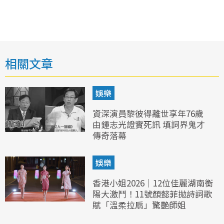
相關文章
娛樂
資深演員黎彼得離世享年76歲
由鍾志光證實死訊 填詞界鬼才
傳奇落幕
娛樂
香港小姐2026｜12位佳麗湖南衡
陽大激鬥！11號顏懿菲拋詩詞歌
賦「溫柔拉扇」驚艷師姐