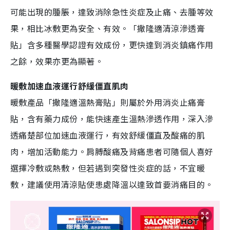
可能出現的腫脹，達致消除急性炎症及止痛、去腫等效
果，相比冰敷更為安全、有效。「撒隆適清涼滲透膏
貼」含多種醫學認證有效成份，更快達到消炎鎮痛作用
之餘，效果亦更為顯著。
暖敷加速血液運行舒緩僵直肌肉
暖敷產品「撒隆適溫熱膏貼」則屬於外用消炎止痛膏
貼，含有藥力成份，能快速產生溫熱滲透作用，深入滲
透痛楚部位加速血液運行，有效舒緩僵直及酸痛的肌
肉，增加活動能力。肩膊酸痛及背痛患者可隨個人喜好
選擇冷敷或熱敷，但若遇到突發性炎症的話，不宜暖
敷，建議使用清涼貼使患處降溫以達致首要消痛目的。