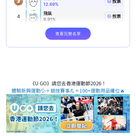
《U GO》請您去香港運動節2026！
體驗新興運動💦＋競技賽事💪＋100+運動用品攤位🔥