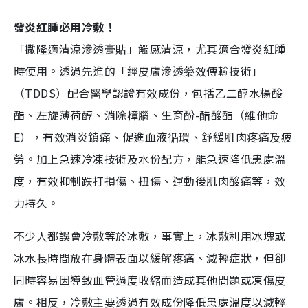
發炎紅腫必用冷敷！
「撒隆適清涼滲透膏貼」觸感清涼，尤其適合發炎紅腫
時使用。透過先進的「經皮膚滲透藥效傳輸技術」
（TDDS）配合醫學認證有效成份，包括乙二醇水楊酸
酯、左旋薄荷醇、消除樟腦、生育酚-醋酸酯（維他命
E），有效消炎鎮痛、促進血液循環、舒緩肌肉疼痛及疲
勞。加上急速冷凍技術及水份配方，能急速降低患處溫
度，有效抑制跌打損傷、扭傷、運動後肌肉酸痛等，效
力持久。
不少人都誤會冷敷等於冰敷，事實上，冰敷利用冰塊或
冰水長時間放在身體表面以緩解疼痛、減輕症狀，但卻
同時容易因導致血管過度收縮而造成其他問題或凍傷皮
膚。相反，冷敷主要透過有效成份降低患處溫度以減輕