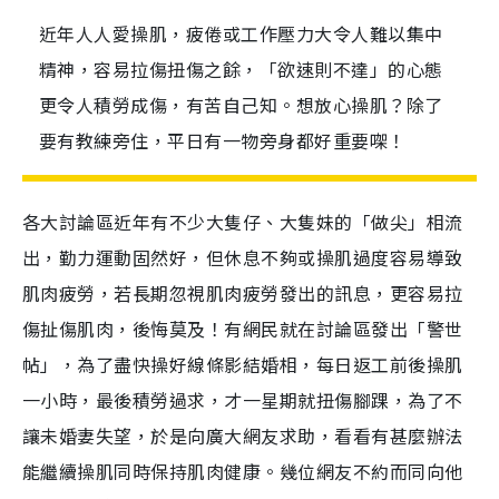
近年人人愛操肌，疲倦或工作壓力大令人難以集中
精神，容易拉傷扭傷之餘，「欲速則不達」的心態
更令人積勞成傷，有苦自己知。想放心操肌？除了
要有教練旁住，平日有一物旁身都好重要㗎！
各大討論區近年有不少大隻仔、大隻妹的「做尖」相流
出，勤力運動固然好，但休息不夠或操肌過度容易導致
肌肉疲勞，若長期忽視肌肉疲勞發出的訊息，更容易拉
傷扯傷肌肉，後悔莫及！有網民就在討論區發出「警世
帖」，為了盡快操好線條影結婚相，每日返工前後操肌
一小時，最後積勞過求，才一星期就扭傷腳踝，為了不
讓未婚妻失望，於是向廣大網友求助，看看有甚麼辦法
能繼續操肌同時保持肌肉健康。幾位網友不約而同向他