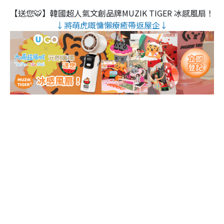
【送您🐯】韓國超人氣文創品牌MUZIK TIGER 冰感風扇！
↓將萌虎嘅慵懶療癒帶返屋企↓