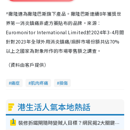
^撒隆適為撒隆巴斯旗下產品。撒隆巴斯連續8年獲獎世
界第一消炎鎮痛非處方藥貼布的品牌。來源︰
Euromonitor International Limited於2024年3-4月間
針對2023年全球外用消炎鎮痛/麻醉市場份額共佔70%
以上之國家為對象所作的市場零售額之調查。
（資料由客戶提供）
痛症
肌肉疼痛
損傷
港生活人氣本地熱話
1
裝修拆鐵閘隨時變賊人目標？網民揭2大關鍵用途：裝新式等於白裝？附新舊鐵閘分別