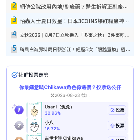
2
網傳公院改用內地/副廠藥？醫生拆解正副廠分別 揭4類人換藥隨時出事
3
怕蟲人士夏日救星！日本3COINS爆紅驅蟲神器$45起 1招「全程免觸碰」輕鬆搞定小強
4
立秋2026｜8月7日立秋進入「多事之秋」 3件事唔做得！專家教6招開運 清枱頭／銀包納氣接好運
5
颱風白海豚料周日襲浙江！經歷5次「眼牆置換」極罕見 成登陸內地最長途颱風