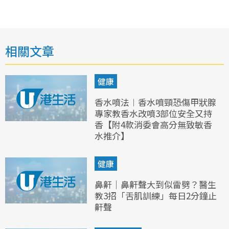
相關文章
健康
香水噴法︱香水噴頸恐傷甲狀腺
專家教香水改噴3部位安全又持
香【附4款消委會高分無致敏香
水推介】
健康
鼻鼾｜鼻鼾聲大到似雷劈？醫生
教3招「舌肌訓練」每日2分鐘止
鼾聲