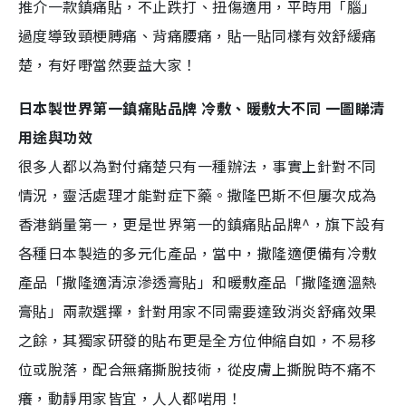
推介一款鎮痛貼，不止跌打、扭傷適用，平時用「腦」
過度導致頸梗膊痛、背痛腰痛，貼一貼同樣有效舒緩痛
楚，有好嘢當然要益大家！
日本製世界第一鎮痛貼品牌 冷敷、暖敷大不同 一圖睇清
用途與功效
很多人都以為對付痛楚只有一種辦法，事實上針對不同
情況，靈活處理才能對症下藥。撒隆巴斯不但屢次成為
香港銷量第一，更是世界第一的鎮痛貼品牌^，旗下設有
各種日本製造的多元化產品，當中，撒隆適便備有冷敷
產品「撒隆適清涼滲透膏貼」和暖敷產品「撒隆適溫熱
膏貼」兩款選擇，針對用家不同需要達致消炎舒痛效果
之餘，其獨家研發的貼布更是全方位伸縮自如，不易移
位或脫落，配合無痛撕脫技術，從皮膚上撕脫時不痛不
癢，動靜用家皆宜，人人都啱用！