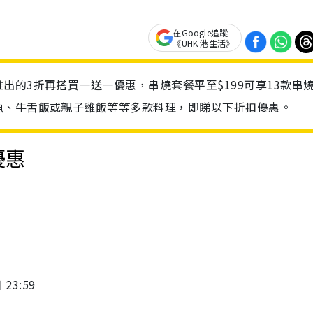
在Google追蹤
《UHK 港生活》
出的3折再搭買一送一優惠，串燒套餐平至$199可享13款串
魚、牛舌飯或親子雞飯等等多款料理，即睇以下折扣優惠。
優惠
23:59