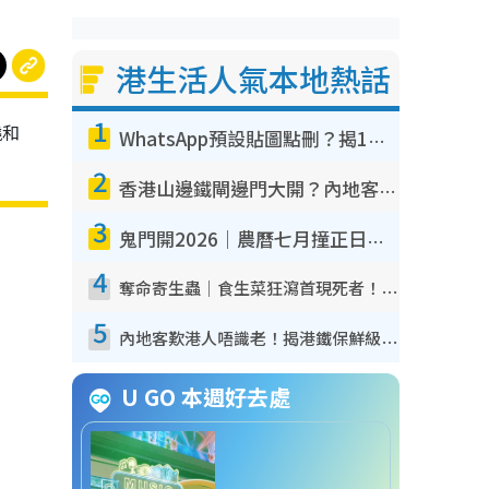
港生活人氣本地熱話
1
燒和
WhatsApp預設貼圖點刪？揭1招「反向操作」還原簡潔介面 附3步實測教學
2
香港山邊鐵閘邊門大開？內地客困惑意義何在！網民神回覆：呢種叫法理性防禦
3
鬼門開2026｜農曆七月撞正日全食特別邪？專家警告切忌做一事！揭4大禁忌+2招保平安
4
奪命寄生蟲｜食生菜狂瀉首現死者！疫潮惡化錄1.8萬宗病例 揭洗菜3大謬誤
5
內地客歎港人唔識老！揭港鐵保鮮級冷氣 港人求放過：咪投訴
U GO 本週好去處