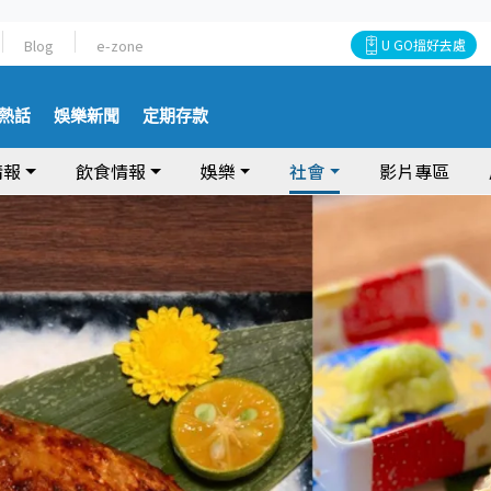
Blog
e-zone
U GO搵好去處
熱話
娛樂新聞
定期存款
情報
飲食情報
娛樂
社會
影片專區