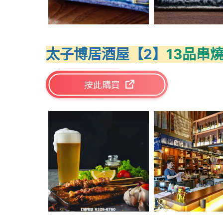
太子博居酒屋【2】
13品串
按此購買