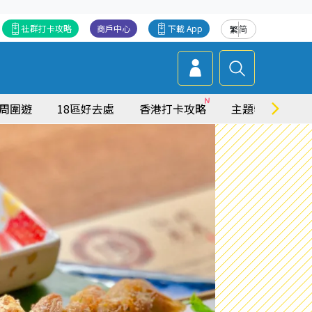
社群打卡攻略
商戶中心
下載 App
繁
简
周圍遊
18區好去處
香港打卡攻略
主題特集