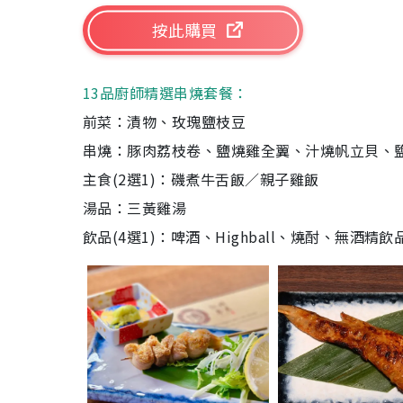
按此購買
13品廚師精選串燒套餐：
前菜：漬物、玫瑰鹽枝豆
串燒：豚肉荔枝卷、鹽燒雞全翼、汁燒帆立貝、
主食(2選1)：磯煮牛舌飯／親子雞飯
湯品：三黃雞湯
飲品(4選1)：啤酒、Highball、燒酎、無酒精飲