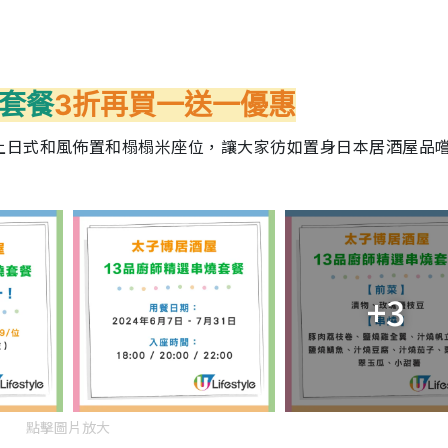
燒套餐
3折再
買一送一優惠
上日式和風佈置和榻榻米座位，讓大家彷如置身日本居酒屋品
+3
點擊圖片放大