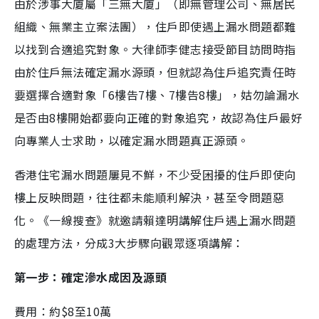
由於涉事大廈屬「三無大廈」（即無管理公司、無居民
組織、無業主立案法團），住戶即使遇上漏水問題都難
以找到合適追究對象。大律師李健志接受節目訪問時指
由於住戶無法確定漏水源頭，但就認為住戶追究責任時
要選擇合適對象「6樓告7樓、7樓告8樓」，姑勿論漏水
是否由8樓開始都要向正確的對象追究，故認為住戶最好
向專業人士求助，以確定漏水問題真正源頭。
香港住宅漏水問題屢見不鮮，不少受困擾的住戶即使向
樓上反映問題，往往都未能順利解決，甚至令問題惡
化。《一線搜查》就邀請賴達明講解住戶遇上漏水問題
的處理方法，分成3大步驟向觀眾逐項講解：
第一步：確定滲水成因及源頭
費用：約$8至10萬