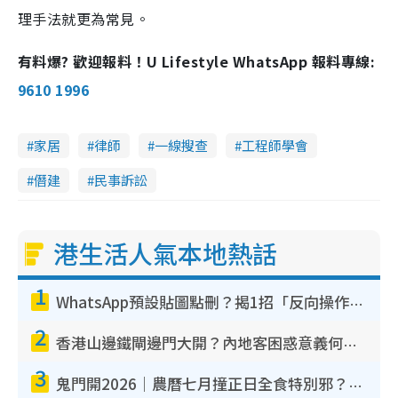
理手法就更為常見。
有料爆? 歡迎報料！U Lifestyle WhatsApp 報料專線:
9610 1996
家居
律師
一線搜查
工程師學會
僭建
民事訴訟
港生活人氣本地熱話
1
WhatsApp預設貼圖點刪？揭1招「反向操作」還原簡潔介面 附3步實測教學
2
香港山邊鐵閘邊門大開？內地客困惑意義何在！網民神回覆：呢種叫法理性防禦
3
鬼門開2026｜農曆七月撞正日全食特別邪？專家警告切忌做一事！揭4大禁忌+2招保平安