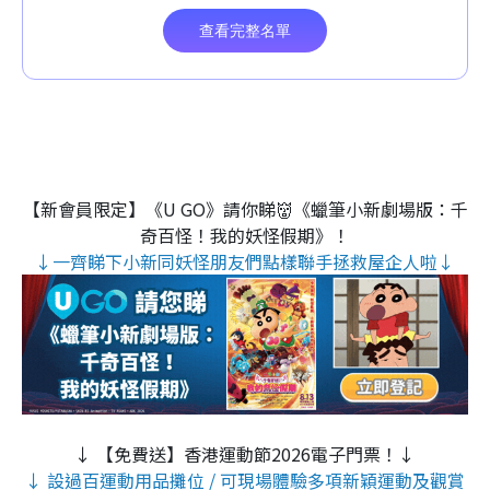
【新會員限定】《U GO》請你睇👹《蠟筆小新劇場版：千
奇百怪！我的妖怪假期》！
↓一齊睇下小新同妖怪朋友們點樣聯手拯救屋企人啦↓
↓ 【免費送】香港運動節2026電子門票！↓
↓ 設過百運動用品攤位 / 可現場體驗多項新穎運動及觀賞