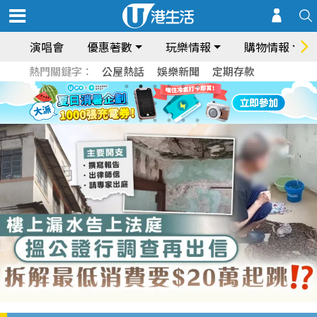
演唱會
優惠著數
玩樂情報
購物情報
熱門關鍵字：
公屋熱話
娛樂新聞
定期存款