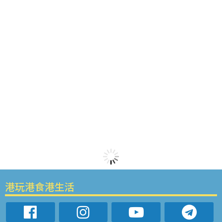
港玩港食港生活