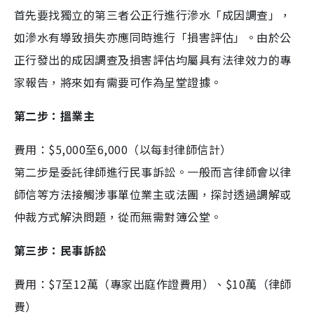
首先要找獨立的第三者公正行進行滲水「成因調查」，
如滲水有導致損失亦應同時進行「損害評估」。由於公
正行發出的成因調查及損害評估均屬具有法律效力的專
家報告，將來如有需要可作為呈堂證據。
第二步：搵業主
費用：$5,000至6,000（以每封律師信計）
第二步是委託律師進行民事訴訟。一般而言律師會以律
師信等方法接觸涉事單位業主或法團，探討透過調解或
仲裁方式解決問題，從而無需對簿公堂。
第三步：民事訴訟
費用：$7至12萬（專家出庭作證費用）、$10萬（律師
費）