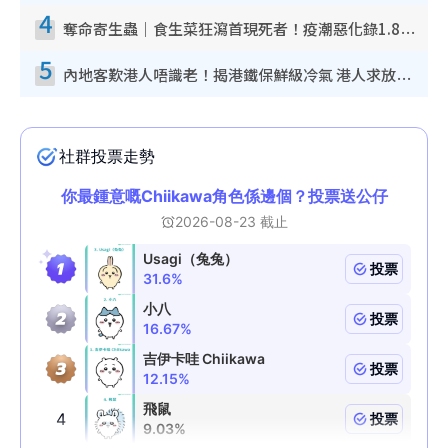
4
奪命寄生蟲｜食生菜狂瀉首現死者！疫潮惡化錄1.8萬宗病例 揭洗菜3大謬誤
5
內地客歎港人唔識老！揭港鐵保鮮級冷氣 港人求放過：咪投訴