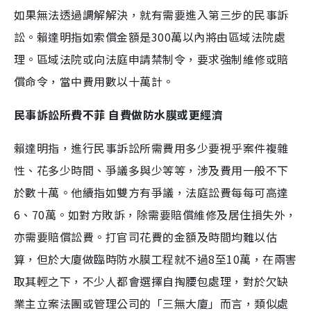
如果無法透過調解解決，就有需要進入第三步的民事訴
訟。賴達明指如索償金額是300萬以內將由區域法院處
理。區域法院或向法庭申請禁制令，要求強制維修或賠
償命令，當中費用數以十萬計。
民事訴訟所費不菲 自費做防水膜或更經濟
賴達明指，進行民事訴訟所需費用多少要視乎案件複雜
性、花多少時間、爭議多與少等等，涉及費用一般不下
於數十萬。他續指如雙方有爭議，法庭訟費每每可高達
6、70萬。如對方敗訴，除需要賠償維修及居住損失外，
亦需要賠償訟費。打官司花費的金額及時間均難以估
算，但於大廈做臨時防水膜工程就不過8至10萬，在兩害
取其輕之下，不少人都會選擇自掏腰包處理，對於欠缺
業主立案法團或管理公司的「三無大廈」而言，類似處