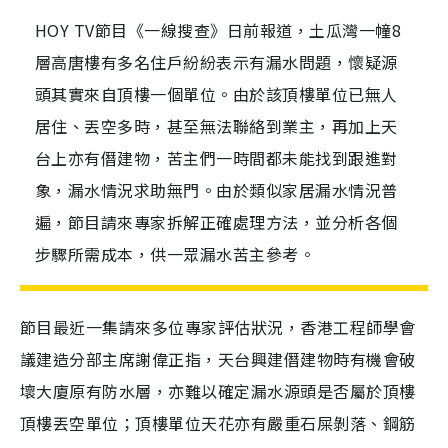
HOY TV節目《一線搜查》日前報道，土瓜灣一幢8
層高唐樓有多名住戶紛紛表示有漏水問題，懷疑源
頭其實來自頂樓一個單位。由於該頂樓單位已無人
居住、丟空多時，甚至無法聯絡到業主，再加上天
台上亦有僭建物，苦主們一時間都未能找到跟進對
象，漏水情況求助無門。由於類似家居漏水情況普
遍，節目請來專家拆解正確處理方法，並分析各個
步驟所需成本，供一眾漏水苦主參考。
節目最近一集請來多位專家評估狀況，香港工程師學會
議建造分部主席謝偉正指，天台興建僭建物時有機會破
壞大廈原有防水層，亦難以確定漏水源頭是否屬於頂樓
頂樓丟空單位；頂樓單位天花亦有嚴重石屎剝落、鋼筋