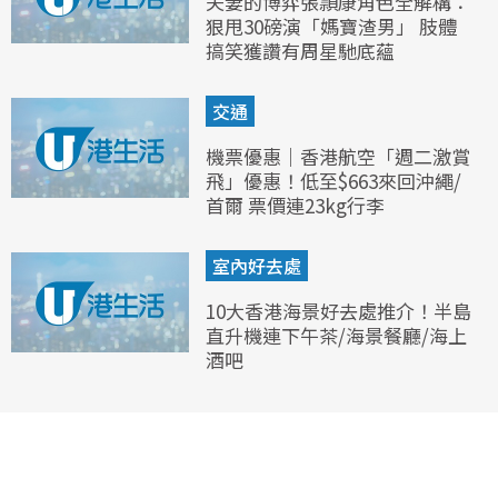
夫妻的博弈張頴康角色全解構：
狠甩30磅演「媽寶渣男」 肢體
搞笑獲讚有周星馳底蘊
交通
機票優惠｜香港航空「週二激賞
飛」優惠！低至$663來回沖繩/
首爾 票價連23kg行李
室內好去處
10大香港海景好去處推介！半島
直升機連下午茶/海景餐廳/海上
酒吧