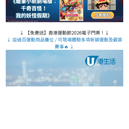
↓ 【免費送】香港運動節2026電子門票！↓
↓ 設過百運動用品攤位 / 可現場體驗多項新穎運動及觀賞
賽事🔥 ↓