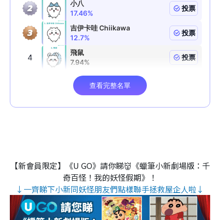
【新會員限定】《U GO》請你睇👹《蠟筆小新劇場版：千
奇百怪！我的妖怪假期》！
↓一齊睇下小新同妖怪朋友們點樣聯手拯救屋企人啦↓