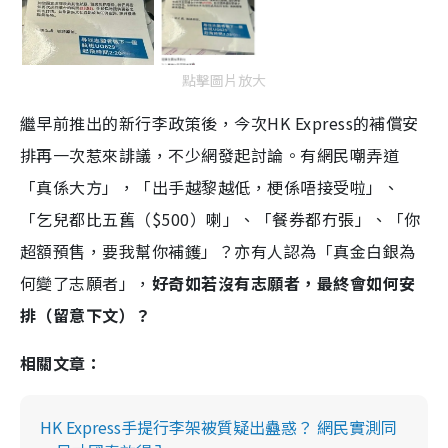
點擊圖片放大
繼早前推出的新行李政策後，今次HK Express的補償安
排再一次惹來誹議，不少網發起討論。有網民嘲弄道
「真係大方」，「出手越黎越低，梗係唔接受啦」、
「乞兒都比五舊（$500）喇」、「餐券都冇張」、「你
超額預售，要我幫你補鑊」？亦有人認為「真金白銀為
何變了志願者」，
好奇如若沒有志願者，最終會如何安
排（留意下文）？
相關文章：
HK Express手提行李架被質疑出蠱惑？ 網民實測同