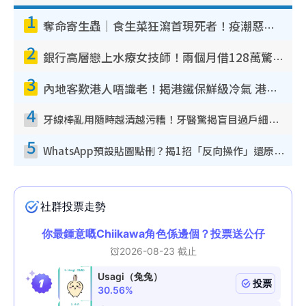
1
奪命寄生蟲｜食生菜狂瀉首現死者！疫潮惡化錄1.8萬宗病例 揭洗菜3大謬誤
2
銀行高層戀上水療女技師！兩個月借128萬驚覺「沉船」沉落火海 揭背後疑似邪教操控賣淫
3
內地客歎港人唔識老！揭港鐵保鮮級冷氣 港人求放過：咪投訴
4
牙線棒亂用隨時越清越污糟！牙醫驚揭盲目過戶細菌恐致蛀牙：呢種先係日常真保養
5
WhatsApp預設貼圖點刪？揭1招「反向操作」還原簡潔介面 附3步實測教學