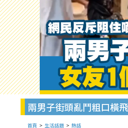
兩男子街頭亂鬥粗口橫飛
首頁
生活話題
熱話