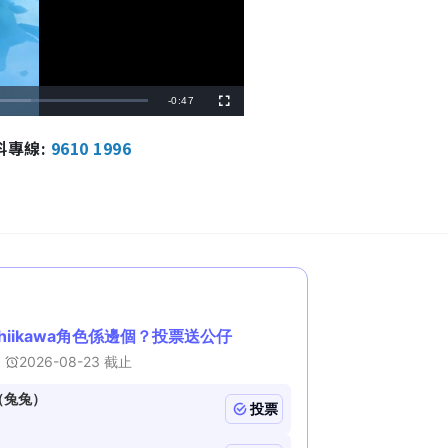
R
-
0:47
F
u
l
e
l
報料專線:
9610 1996
s
c
m
r
e
e
a
n
i
n
i
n
g
T
i
m