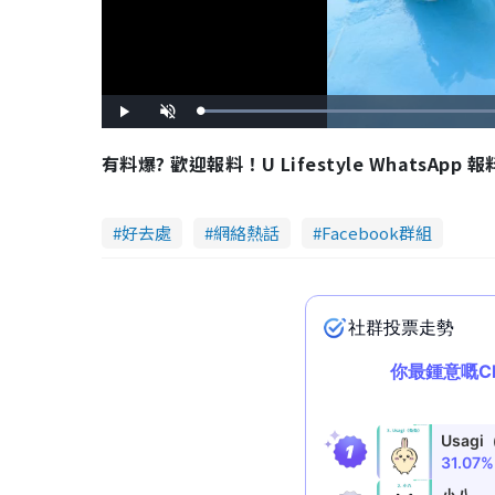
L
P
U
o
l
n
a
a
m
d
y
u
有料爆? 歡迎報料！U Lifestyle WhatsApp 
e
t
d
e
:
7
1
.
8
好去處
網絡熱話
Facebook群組
8
%