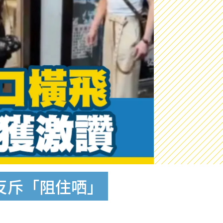
反斥「阻住哂」