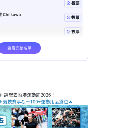
e
O》請您去香港運動節2026！
＋競技賽事💪＋100+運動用品攤位🔥