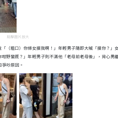
點擊圖片放大
說「（粗口）你條女摸我啊！」年輕男子隨即大喊「摸你？」
你咁野蠻既？」年輕男子則不滿他「老母前老母後」，背心男
知爭吵原因。