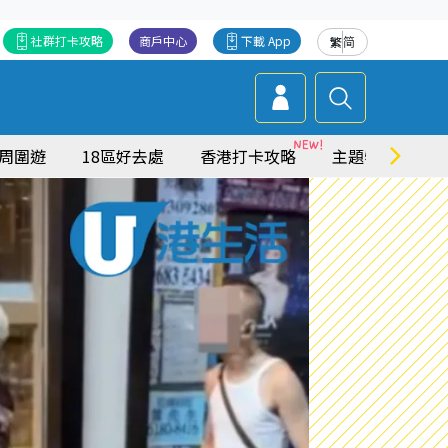
社群打卡攻略
商戶中心
下載 App
繁
简
周圍遊
18區好去處
香港打卡攻略
主題特集