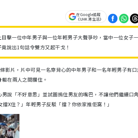
在Google追蹤
《UHK 港生活》
上目擊一位中年男子與一位年輕男子大聲爭吵，當中一位女子
子竟說出1句話令雙方又起干戈！
」分享一條影片，片中可見一名穿背心的中年男子和一名年輕男子有
身軀在兩人之間攔住。
心男說「不好意思」並試圖摀住男友的嘴巴，不讓他們繼續口
女擋X住？」年輕男子反駁「擋？你依家推佢窩！」