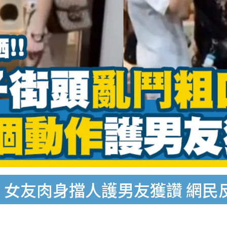
 女友肉身擋人護男友獲讚 網民