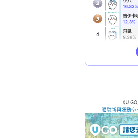
《U G
體驗新興運動💦