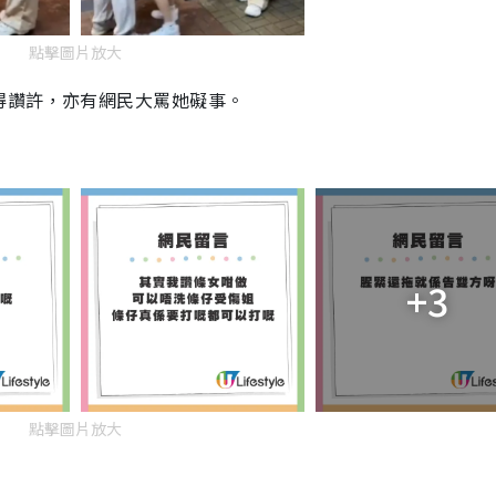
點擊圖片放大
得讚許，亦有網民大罵她礙事。
+3
點擊圖片放大