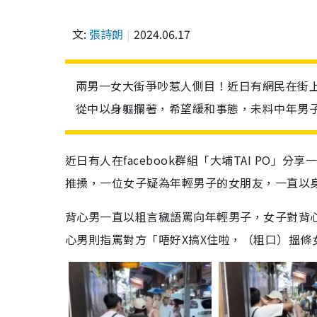
文:
張詩朗
2024.06.17
兩男一女大街爭吵惹人側目！近日有網民在街
從中以身軀攔著，希望緩和事態，未料中年男
近日有人在facebook群組「大埔TAI PO
推搡，一位女子疑為年輕男子的女朋友，一直以
背心男一直以粗言穢語罵向年輕男子，女子對背
心男則指罵對方「唔好X搞X住啦，（粗口）搵條