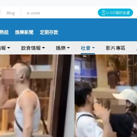
Blog
e-zone
U GO搵好去處
熱話
娛樂新聞
定期存款
情報
飲食情報
娛樂
社會
影片專區