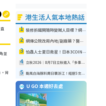
港生活人氣本地熱話
1
一直
裝修拆鐵閘隨時變賊人目標？網民揭2大關鍵用途：裝新式等於白裝？附新舊鐵閘分別
2
網傳公院改用內地/副廠藥？醫生拆解正副廠分別 揭4類人換藥隨時出事
3
怕蟲人士夏日救星！日本3COINS爆紅驅蟲神器$45起 1招「全程免觸碰」輕鬆搞定小強
口角並
4
立秋2026｜8月7日立秋進入「多事之秋」 3件事唔做得！專家教6招開運 清枱頭／銀包納氣接好運
5
角。背
颱風白海豚料周日襲浙江！經歷5次「眼牆置換」極罕見 成登陸內地最長途颱風
U GO 本週好去處