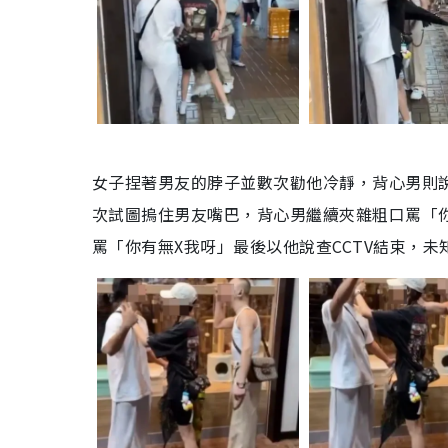
女子捏著男友的脖子並數次勸他冷靜，背心男則
次試圖摀住男友嘴巴，背心男繼續夾雜粗口罵「
罵「你有無X我呀」最後以他說查CCTV結束，未