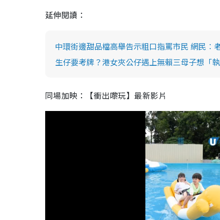
延伸閱讀：
中環街邊甜品檔高舉告示粗口指罵市民 網民︰
生仔要考牌？港女夾公仔遇上無賴三母子想「執雞
同場加映：【衝出嚟玩】最新影片