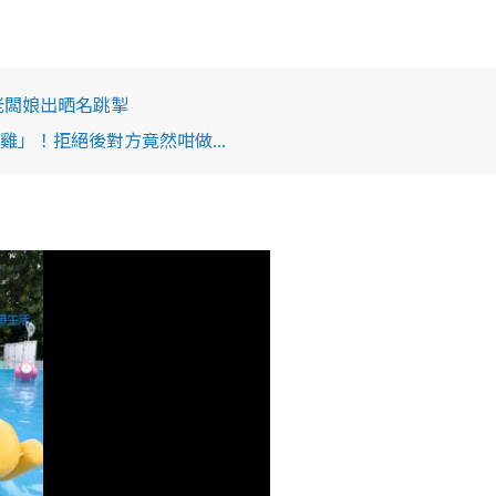
老闆娘出晒名跳掣
」！拒絕後對方竟然咁做...