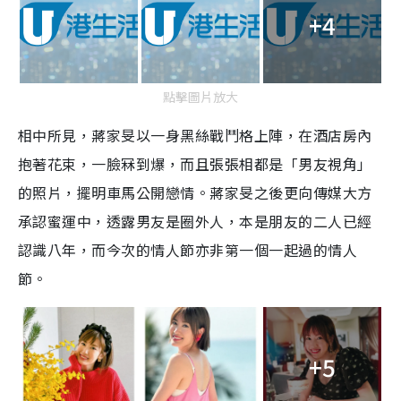
+4
點擊圖片放大
相中所見，蔣家旻以一身黑絲戰鬥格上陣，在酒店房內
抱著花束，一臉冧到爆，而且張張相都是「男友視角」
的照片，擺明車馬公開戀情。蔣家旻之後更向傳媒大方
承認蜜運中，透露男友是圈外人，本是朋友的二人已經
認識八年，而今次的情人節亦非第一個一起過的情人
節。
+5