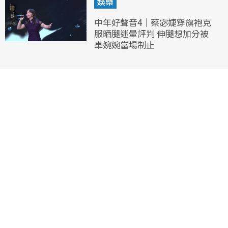
娛樂
中年好聲音4｜蔡宓婕穿旗袍克
服晒腿迷暈評判 伸腿想加分被
車婉婉當場制止