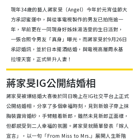
現年34歲的藝人蔣家旻（Angel）今年於元宵佳節大
方承認蜜運中，與從事電視製作的男友已拍拖逾一
年，早前更在一同現身好姊妹湯洛雯的生日派對，
一張合照令男友「真身」曝光。而蔣家旻於9月26日
承認婚訊，並於日本擺酒結婚，與電視高層周永基
拉埋天窗，正式榮升人妻！
蔣家旻IG公開結婚相
蔣家旻被爆結婚大喜後於同日晚上在IG社交平台上正式
公開結婚相，分享了多個幸福時刻，見到新娘子穿上抹
胸裝露背婚紗，手臂翹着新郎，雖然未見新郎正面樣，
但都感受到二人幸福的氛圍。蔣家旻就簡單發表「嫁人
宣言」，以一句「From Miss to Mrs.」展開人生新階