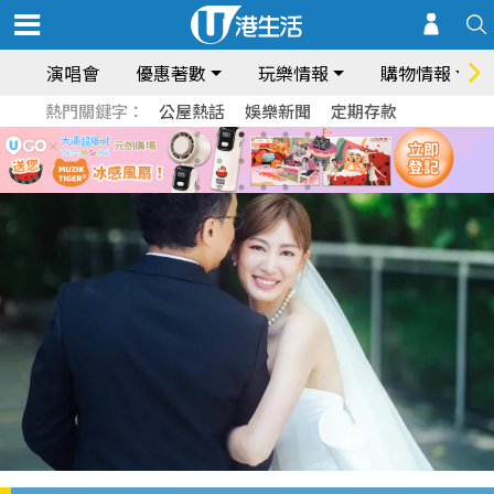
演唱會
優惠著數
玩樂情報
購物情報
熱門關鍵字：
公屋熱話
娛樂新聞
定期存款