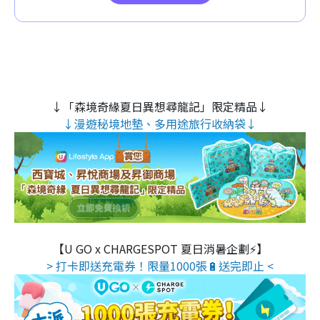
↓「森境奇緣夏日異想尋龍記」限定精品↓
↓漫遊秘境地墊、多用途旅行收納袋↓
【U GO x CHARGESPOT 夏日消暑企劃⚡】
> 打卡即送充電券！限量1000張🔋送完即止 <