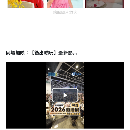
點擊圖片放大
同場加映：【衝出嚟玩】最新影片
P
l
a