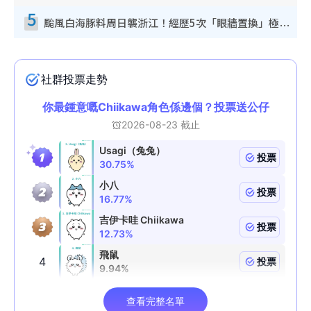
5
颱風白海豚料周日襲浙江！經歷5次「眼牆置換」極罕見 成登陸內地最長途颱風