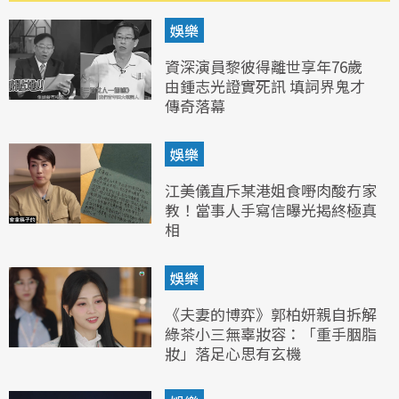
娛樂
資深演員黎彼得離世享年76歲
由鍾志光證實死訊 填詞界鬼才
傳奇落幕
娛樂
江美儀直斥某港姐食嘢肉酸冇家
教！當事人手寫信曝光揭終極真
相
娛樂
《夫妻的博弈》郭柏妍親自拆解
綠茶小三無辜妝容：「重手胭脂
妝」落足心思有玄機