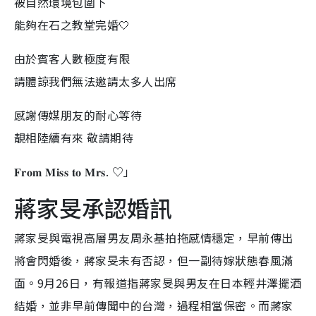
被自然環境包圍下
能夠在石之教堂完婚🤍
由於賓客人數極度有限
請體諒我們無法邀請太多人出席
感謝傳媒朋友的耐心等待
靚相陸續有來 敬請期待
𝐅𝐫𝐨𝐦 𝐌𝐢𝐬𝐬 𝐭𝐨 𝐌𝐫𝐬. ♡︎」
蔣家旻承認婚訊
蔣家旻與電視高層男友周永基拍拖感情穩定，早前傳出
將會閃婚後，蔣家旻未有否認，但一副待嫁狀態春風滿
面。9月26日，有報道指蔣家旻與男友在日本輕井澤擺酒
結婚，並非早前傳聞中的台灣，過程相當保密。而蔣家