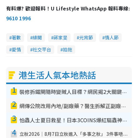
有料爆? 歡迎報料！U Lifestyle WhatsApp 報料專線:
y
9610 1996
V
著數
緋聞
蔣家旻
元宵節
情人節
i
愛情
社交平台
拍拖
d
e
港生活人氣本地熱話
o
1
裝修拆鐵閘隨時變賊人目標？網民揭2大關鍵用途：裝新式等於白裝？附新舊鐵閘分別
2
網傳公院改用內地/副廠藥？醫生拆解正副廠分別 揭4類人換藥隨時出事
3
怕蟲人士夏日救星！日本3COINS爆紅驅蟲神器$45起 1招「全程免觸碰」輕鬆搞定小強
4
立秋2026｜8月7日立秋進入「多事之秋」 3件事唔做得！專家教6招開運 清枱頭／銀包納氣接好運