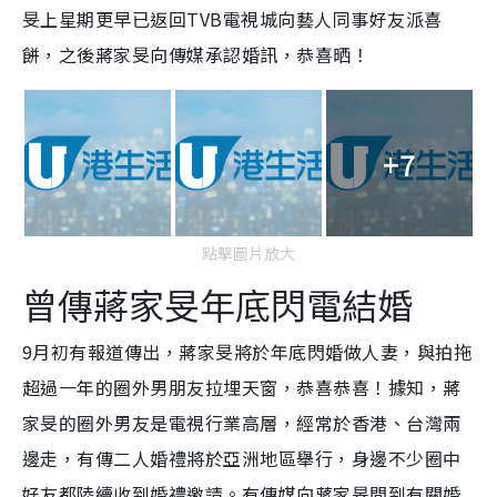
旻上星期更早已返回TVB電視城向藝人同事好友派喜
餅，之後蔣家旻向傳媒承認婚訊，恭喜晒！
+7
點擊圖片放大
曾傳蔣家旻年底閃電結婚
9月初有報道傳出，蔣家旻將於年底閃婚做人妻，與拍拖
超過一年的圈外男朋友拉埋天窗，恭喜恭喜！據知，蔣
家旻的圈外男友是電視行業高層，經常於香港、台灣兩
邊走，有傳二人婚禮將於亞洲地區舉行，身邊不少圈中
好友都陸續收到婚禮邀請。有傳媒向蔣家旻問到有關婚