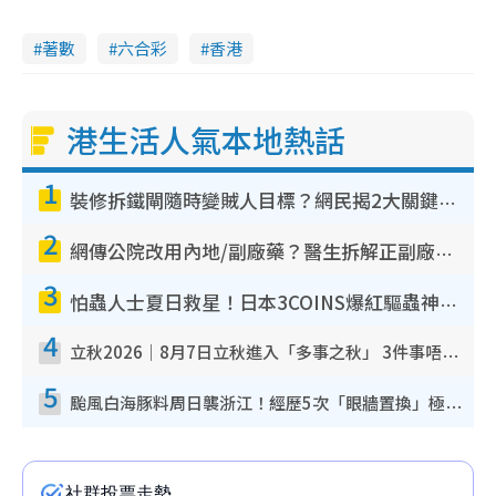
6
0
i
%
著數
六合彩
香港
n
i
港生活人氣本地熱話
n
g
1
T
裝修拆鐵閘隨時變賊人目標？網民揭2大關鍵用途：裝新式等於白裝？附新舊鐵閘分別
i
2
網傳公院改用內地/副廠藥？醫生拆解正副廠分別 揭4類人換藥隨時出事
m
3
e
怕蟲人士夏日救星！日本3COINS爆紅驅蟲神器$45起 1招「全程免觸碰」輕鬆搞定小強
4
立秋2026｜8月7日立秋進入「多事之秋」 3件事唔做得！專家教6招開運 清枱頭／銀包納氣接好運
5
颱風白海豚料周日襲浙江！經歷5次「眼牆置換」極罕見 成登陸內地最長途颱風