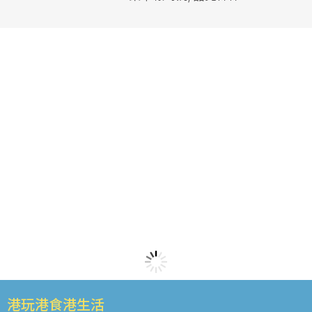
港玩港食港生活