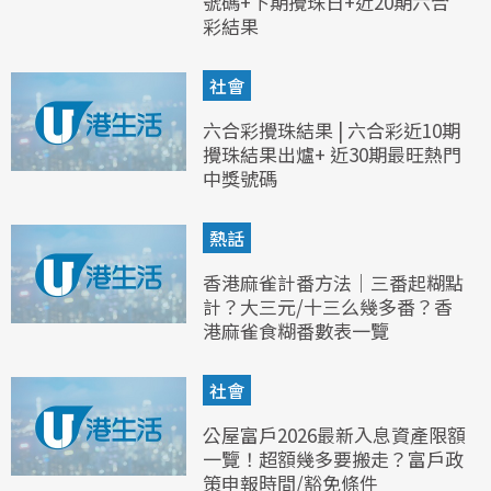
號碼+下期攪珠日+近20期六合
彩結果
社會
六合彩攪珠結果 | 六合彩近10期
攪珠結果出爐+ 近30期最旺熱門
中獎號碼
熱話
香港麻雀計番方法｜三番起糊點
計？大三元/十三么幾多番？香
港麻雀食糊番數表一覽
社會
公屋富戶2026最新入息資產限額
一覽！超額幾多要搬走？富戶政
策申報時間/豁免條件