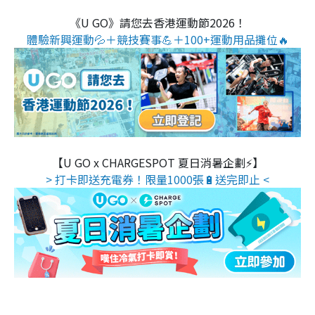
《U GO》請您去香港運動節2026！
體驗新興運動💦＋競技賽事💪＋100+運動用品攤位🔥
【U GO x CHARGESPOT 夏日消暑企劃⚡】
> 打卡即送充電券！限量1000張🔋送完即止 <