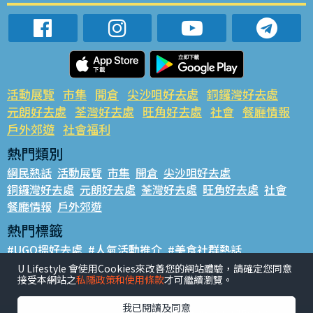
活動展覽
市集
開倉
尖沙咀好去處
銅鑼灣好去處
元朗好去處
荃灣好去處
旺角好去處
社會
餐廳情報
戶外郊遊
社會福利
熱門類別
網民熱話
活動展覽
市集
開倉
尖沙咀好去處
銅鑼灣好去處
元朗好去處
荃灣好去處
旺角好去處
社會
餐廳情報
戶外郊遊
熱門標籤
#UGO搵好去處
#人氣活動推介
#美食社群熱話
#親子玩樂好去處
#ULifestyle應用程式
#限時搶
U Lifestyle 會使用Cookies來改善您的網站體驗，請確定您同意
接受本網站之
私隱政策和使用條款
才可繼續瀏覽。
#UJetso禮物放送
#ULifestyle商戶中心
#著數
#網絡熱話
我已閱讀及同意