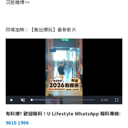
沉迷賭博>>
同場加映：【衝出嚟玩】最新影片
R
-
1:31
L
P
U
F
o
l
n
u
a
a
m
l
e
d
y
u
l
有料爆? 歡迎報料！U Lifestyle WhatsApp 報料專線:
e
t
s
d
e
c
m
:
r
9610 1996
3
e
5
e
a
.
n